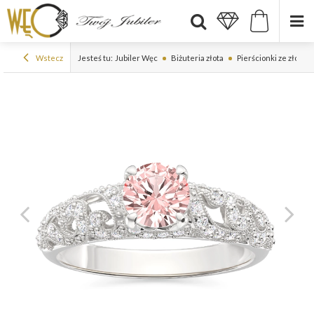
Wstecz
Jesteś tu:
Jubiler Węc
Biżuteria złota
Pierścionki ze złota