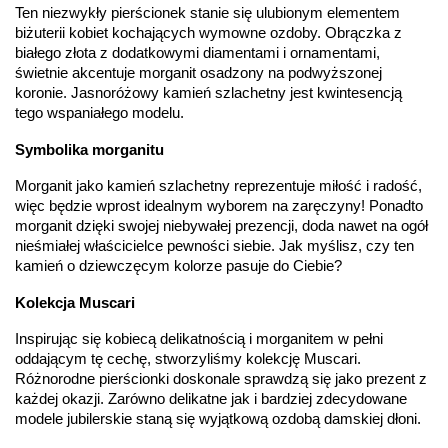
Ten niezwykły pierścionek stanie się ulubionym elementem 
Kamień
:
Diament
biżuterii kobiet kochających wymowne ozdoby. Obrączka z 
Szlif
:
Brylantowy okrągły
białego złota z dodatkowymi diamentami i ornamentami, 
Liczba
0.004 ct - 42 szt.
diamentów
:
świetnie akcentuje morganit osadzony na podwyższonej 
Liczba
42 szt.
koronie. Jasnoróżowy kamień szlachetny jest kwintesencją 
diamentów
tego wspaniałego modelu.
(łącznie)
:
Masa
0.168 ct
Symbolika morganitu
diamentów
(łącznie)
:
Morganit jako kamień szlachetny reprezentuje miłość i radość, 
Barwa
:
F
więc będzie wprost idealnym wyborem na zaręczyny! Ponadto 
Czystość
:
VS
morganit dzięki swojej niebywałej prezencji, doda nawet na ogół 
nieśmiałej właścicielce pewności siebie. Jak myślisz, czy ten 
POZOSTAŁE KAMIENIE
kamień o dziewczęcym kolorze pasuje do Ciebie? 
Rodzaje
Morganit
kamieni
:
Kolekcja Muscari
Liczba kamieni
:
Morganit - 1 szt.
Szlif kamieni
:
Fasetowy okrągły
Inspirując się kobiecą delikatnością i morganitem w pełni 
Masa kamieni
ok. 0.45 ct.
oddającym tę cechę, stworzyliśmy kolekcję Muscari. 
(łącznie)
:
Różnorodne pierścionki doskonale sprawdzą się jako prezent z 
każdej okazji. Zarówno delikatne jak i bardziej zdecydowane 
INNE PARAMETRY
modele jubilerskie staną się wyjątkową ozdobą damskiej dłoni.
Producent
WĘC-Twój Jubiler S.C. Artur Węc, Małgorzata