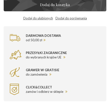
Dodaj do koszyka
Dodaj do ulubionych
Dodaj do porównania
DARMOWA DOSTAWA
od 50,00 zł
PRZESYŁKI ZAGRANICZNE
do wybranych krajów UE
GRAWER W GRATISIE
do zamówienia
CLICK&COLLECT
zamów i odbierz w sklepie