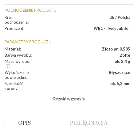
POCHODZENIE PRODUKTU
Kraj
UE / Polska
pochodzenia
:
Producent
:
WĘC - Twój Jubiler
PARAMETRY PRODUKTU
Materiał
:
Złoto pr. 0,585
Barwa wyrobu
:
Żółte
Masa wyrobu
:
ok. 2.4 g
Wykończenie
Błyszczące
powierzchni
:
Szerokość
ok. 5,2 mm
korony
:
Wysokosć
ok. 6,3 mm
Rozwiń wszystkie
korony
:
Szerokość szyny
ok. 2,3 mm
dół
:
Szerokość szyny
ok. 3,0 mm
OPIS
PIELĘGNACJA
bok
:
DIAMENTY