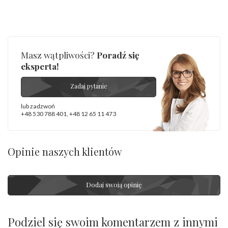
Masz wątpliwości?
Poradź się
eksperta!
Zadaj pytanie
lub zadzwoń
+48 530 788 401
,
+48 12 65 11 473
Opinie naszych klientów
Dodaj swoją opinię
Podziel się swoim komentarzem z innymi