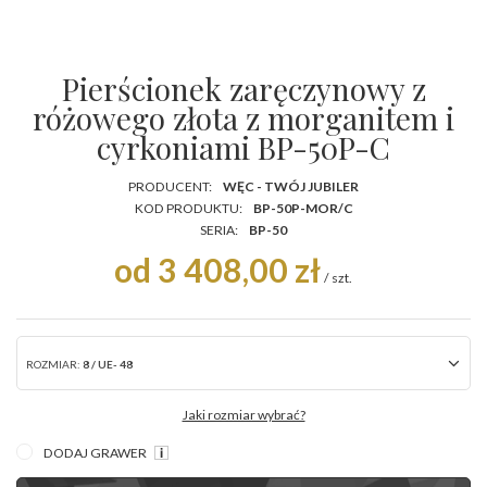
Pierścionek zaręczynowy z
różowego złota z morganitem i
cyrkoniami BP-50P-C
PRODUCENT:
WĘC - TWÓJ JUBILER
KOD PRODUKTU:
BP-50P-MOR/C
SERIA:
BP-50
od 3 408,00 zł
/
szt.
ROZMIAR:
8 / UE- 48
Jaki rozmiar wybrać?
DODAJ GRAWER