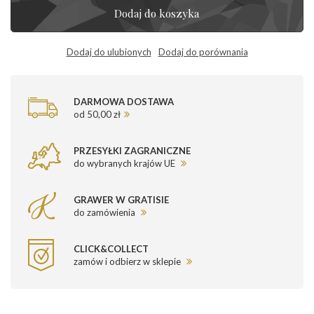
Dodaj do koszyka
Dodaj do ulubionych
Dodaj do porównania
DARMOWA DOSTAWA
od 50,00 zł
PRZESYŁKI ZAGRANICZNE
do wybranych krajów UE
GRAWER W GRATISIE
do zamówienia
CLICK&COLLECT
zamów i odbierz w sklepie