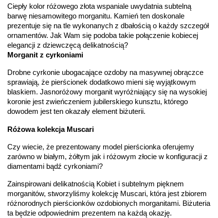
Ciepły kolor różowego złota wspaniale uwydatnia subtelną 
Rodzaje
Cyrkonia
,
Morganit
kamieni
:
barwę niesamowitego morganitu. Kamień ten doskonale 
Liczba kamieni
:
Cyrkonia - 42 szt.
,
Morganit - 1 szt.
prezentuje się na tle wykonanych z dbałością o każdy szczegół 
Szlif kamieni
:
Fasetowy okrągła
,
Fasetowy okrągły
ornamentów. Jak Wam się podoba takie połączenie kobiecej 
Masa kamieni
ok. 0.336 ct.
,
ok. 0.45 ct.
elegancji z dziewczęcą delikatnością?
(łącznie)
:
Morganit z cyrkoniami
Drobne cyrkonie ubogacające ozdoby na masywnej obrączce 
INNE PARAMETRY
sprawiają, że pierścionek dodatkowo mieni się wyjątkowym 
Producent
WĘC-Twój Jubiler S.C. Artur Węc, Małgorzata
odpowiedzialny
blaskiem. Jasnoróżowy morganit wyróżniający się na wysokiej 
:
Suchan, ul. Kurczaba 3, 30-868 Kraków; NIP:
679-25-92-107; sklep@wec.com.pl
koronie jest zwieńczeniem jubilerskiego kunsztu, którego 
Bezpieczeństwo
Nie nadaje się dla dzieci w wieku poniżej 3 lat
dowodem jest ten okazały element biżuterii.
- rodzaj
,
Elementy w wyrobie wykonane z białego złota
ostrzeżenia
:
zawierają nikiel
Różowa kolekcja Muscari
Czy wiecie, że prezentowany model pierścionka oferujemy 
zarówno w białym, żółtym jak i różowym złocie w konfiguracji z 
diamentami bądź cyrkoniami?
Zainspirowani delikatnością Kobiet i subtelnym pięknem 
morganitów, stworzyliśmy kolekcję Muscari, która jest zbiorem 
różnorodnych pierścionków ozdobionych morganitami. Biżuteria 
ta będzie odpowiednim prezentem na każdą okazję. 