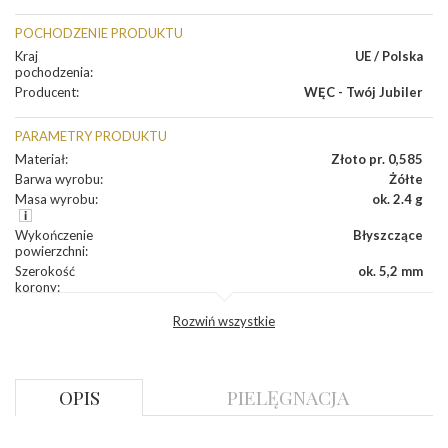
POCHODZENIE PRODUKTU
Kraj
UE / Polska
pochodzenia
:
Producent
:
WĘC - Twój Jubiler
PARAMETRY PRODUKTU
Materiał
:
Złoto pr. 0,585
Barwa wyrobu
:
Żółte
Masa wyrobu
:
ok. 2.4 g
Wykończenie
Błyszczące
powierzchni
:
Szerokość
ok. 5,2 mm
korony
:
Wysokosć
ok. 6,3 mm
Rozwiń wszystkie
korony
:
Szerokość szyny
ok. 2,3 mm
dół
:
Szerokość szyny
ok. 3,0 mm
OPIS
PIELĘGNACJA
bok
:
KAMIENIE