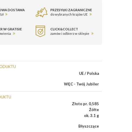
OWA DOSTAWA
PRZESYŁKI ZAGRANICZNE
 zł
do wybranych krajów UE
R W GRATISIE
CLICK&COLLECT
ówienia
zamów i odbierz w sklepie
RODUKTU
UE / Polska
WĘC - Twój Jubiler
DUKTU
Złoto pr. 0,585
Żółte
ok. 3.1 g
Błyszczące