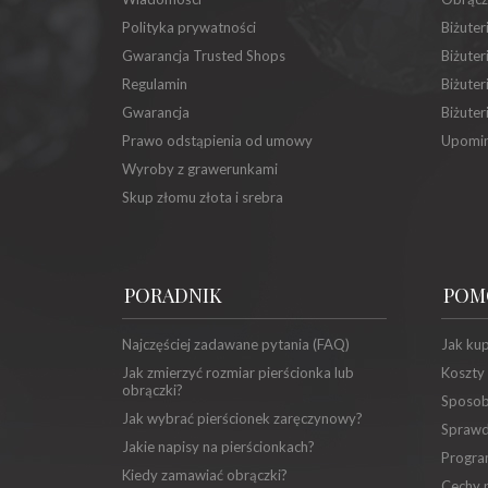
Polityka prywatności
Biżuter
Gwarancja Trusted Shops
Biżuter
Regulamin
Biżuter
Gwarancja
Biżuter
Prawo odstąpienia od umowy
Upomin
Wyroby z grawerunkami
Skup złomu złota i srebra
PORADNIK
POM
Najczęściej zadawane pytania (FAQ)
Jak ku
Jak zmierzyć rozmiar pierścionka lub
Koszty
obrączki?
Sposob
Jak wybrać pierścionek zaręczynowy?
Sprawd
Jakie napisy na pierścionkach?
Progra
Kiedy zamawiać obrączki?
Cechy p