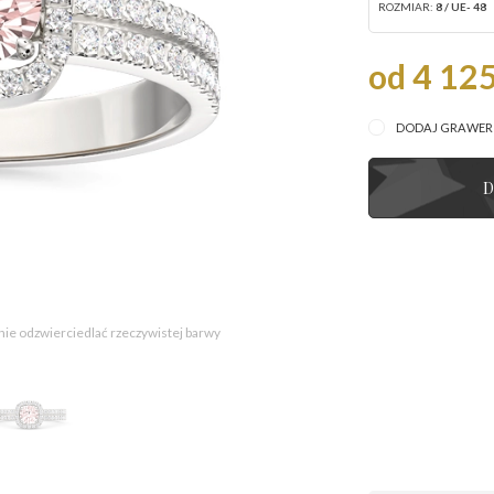
ROZMIAR:
8 / UE- 48
od 4 125
DODAJ GRAWE
D
 nie odzwierciedlać rzeczywistej barwy