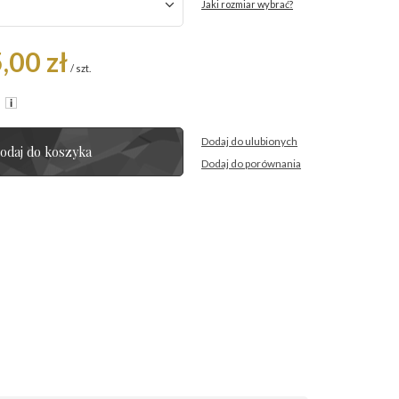
Jaki rozmiar wybrać?
,00 zł
/
szt.
R
Dodaj do ulubionych
odaj do koszyka
Dodaj do porównania