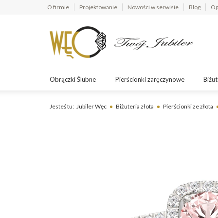
O firmie
Projektowanie
Nowości w serwisie
Blog
Op
Obrączki Ślubne
Pierścionki zaręczynowe
Biżut
Jesteś tu:
Jubiler Węc
Biżuteria złota
Pierścionki ze złota