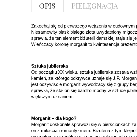
OPIS
PIELĘGNACJA
Zakochaj się od pierwszego wejrzenia w cudownym p
Niesamowity blask białego złota uwydatniony migoc
sprawia, że ten element biżuterii damskiej staje się j
Wieńczący koronę morganit to kwintesencja prezent
Sztuka jubilerska
Od początku XX wieku, sztuka jubilerska została wz
kamień, za którego odkrywcę uznaje się J.P. Morg
jest oczywiście morganit wywodzący się z grupy ber
sprawiła, że stał on się bardzo modny w sztuce jubiler
większym uznaniem.
Morganit – dla kogo?
Morganit doskonale sprawdzi się w pierścionkach za
on z miłością i romantyzmem. Biżuteria z tym klejn
prezentem szczególnie dla pań poszukujących ukojeni