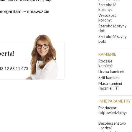
Szerokość
korony
:
 morganitami – sprawdźcie 
Wysokosć
korony
:
Szerokość szyny
dół
:
Szerokość szyny
bok
:
erta!
KAMIENIE
Rodzaje
kamieni
:
48 12 65 11 473
Liczba kamieni
:
Szlif kamieni
:
Masa kamieni
(łącznie)
:
INNE PARAMETRY
Producent
odpowiedzialny
:
Bezpieczeństwo
- rodzaj