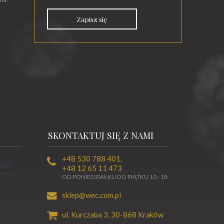
Zapisz się
SKONTAKTUJ SIĘ Z NAMI
+48 530 788 401
,
+48 12 65 11 473
OD PONIEDZIAŁKU DO PIĄTKU 10 - 18
sklep@wec.com.pl
ul. Kurczaba 3,
30-868
Kraków