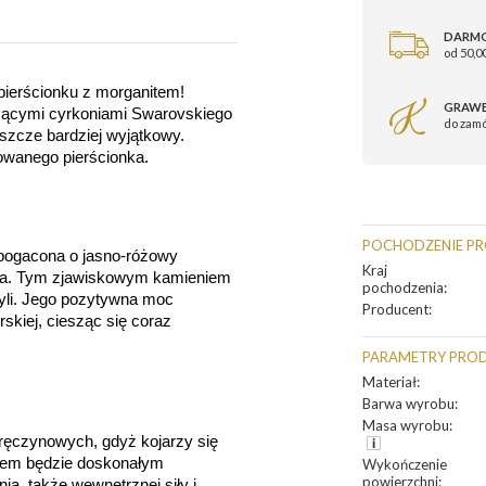
DARM
od 50,00
ierścionku z morganitem! 
GRAWE
zącymi cyrkoniami Swarovskiego 
do zam
eszcze bardziej wyjątkowy. 
owanego pierścionka.
POCHODZENIE P
bogacona o jasno-różowy 
Kraj
ana. Tym zjawiskowym kamieniem 
pochodzenia
:
yli. Jego pozytywna moc 
Producent
:
skiej, ciesząc się coraz 
PARAMETRY PRO
Materiał
:
Barwa wyrobu
:
Masa wyrobu
:
ręczynowych, gdyż kojarzy się 
otem będzie doskonałym 
Wykończenie
powierzchni
:
a, także wewnętrznej siły i 