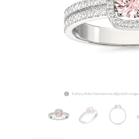
Kolory złota i kamieni na zdjęciach mogą