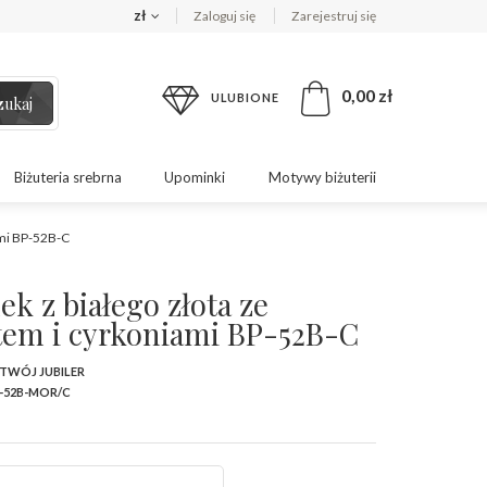
zł
Zaloguj się
Zarejestruj się
0,00 zł
ULUBIONE
zukaj
Biżuteria srebrna
Upominki
Motywy biżuterii
ami BP-52B-C
ek z białego złota ze
em i cyrkoniami BP-52B-C
 TWÓJ JUBILER
-52B-MOR/C