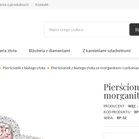
inie o produktach
Kontakt
S
eria złota
Biżuteria z diamentami
Z kamieniami szlachetnymi
Pierścionki z białego złota
Pierścionek z białego złota ze morganitem i cyrkoni
Pierścion
morganit
PRODUCENT:
WĘC -
KOD PRODUKTU:
BP
SERIA:
BP-52