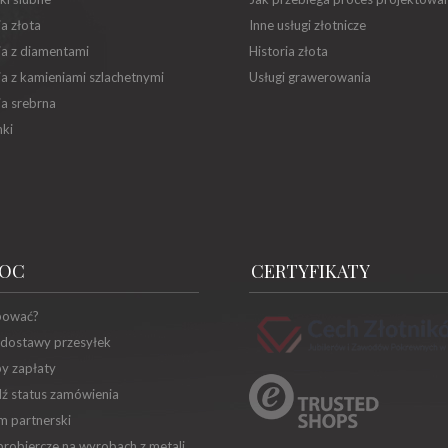
ia złota
Inne usługi złotnicze
ia z diamentami
Historia złota
ia z kamieniami szlachetnymi
Usługi grawerowania
ia srebrna
ki
OC
CERTYFIKATY
pować?
 dostawy przesyłek
y zapłaty
ź status zamówienia
m partnerski
robiercze na wyrobach z metali