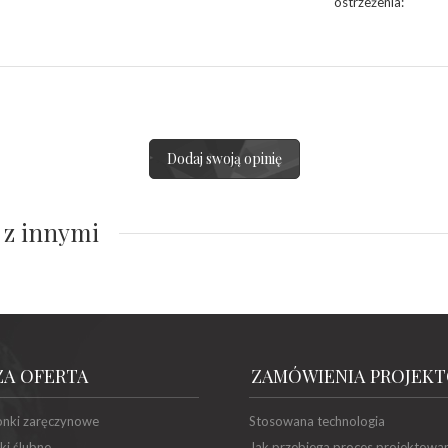
ostrzeżenia
:
Dodaj swoją opinię
 z innymi
ZA OFERTA
ZAMÓWIENIA PROJEK
onki zaręczynowe
Stosowana technologia
ki ślubne
Jak przebiega proces projektowa