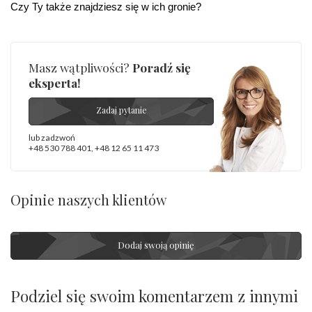
Czy Ty także znajdziesz się w ich gronie?
Masz wątpliwości?
Poradź się
eksperta!
Zadaj pytanie
lub zadzwoń
+48 530 788 401
,
+48 12 65 11 473
Opinie naszych klientów
Dodaj swoją opinię
Podziel się swoim komentarzem z innymi