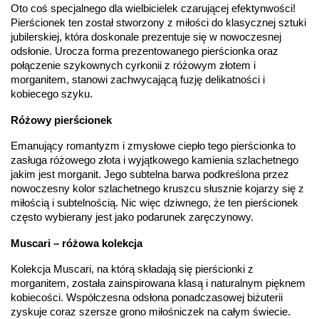
KAMIENIE
Oto coś specjalnego dla wielbicielek czarującej efektynwości! 
Pierścionek ten został stworzony z miłości do klasycznej sztuki 
Rodzaje
Cyrkonia White
,
Morganit
kamieni
:
jubilerskiej, która doskonale prezentuje się w nowoczesnej 
Liczba kamieni
:
Cyrkonia White - 10 szt.
,
Morganit - 1 szt.
odsłonie. Urocza forma prezentowanego pierścionka oraz 
Szlif kamieni
:
Fasetowy okrągły
,
Fasetowy owalny
połączenie szykownych cyrkonii z różowym złotem i 
Masa kamieni
ok. 0.8 ct.
,
ok. 0.65 ct.
morganitem, stanowi zachwycającą fuzję delikatności i 
(łącznie)
:
kobiecego szyku.
INNE PARAMETRY
Różowy pierścionek
Producent
WĘC-Twój Jubiler S.C. Artur Węc, Małgorzata
Emanujący romantyzm i zmysłowe ciepło tego pierścionka to 
odpowiedzialny
:
Suchan, ul. Kurczaba 3, 30-868 Kraków; NIP:
679-25-92-107; sklep@wec.com.pl
zasługa różowego złota i wyjątkowego kamienia szlachetnego 
Bezpieczeństwo
Nie nadaje się dla dzieci w wieku poniżej 3 lat
jakim jest morganit. Jego subtelna barwa podkreślona przez 
- rodzaj
,
Elementy w wyrobie wykonane z białego złota
nowoczesny kolor szlachetnego kruszcu słusznie kojarzy się z 
ostrzeżenia
:
zawierają nikiel
miłością i subtelnością. Nic więc dziwnego, że ten pierścionek 
często wybierany jest jako podarunek zaręczynowy.
Muscari – różowa kolekcja
Kolekcja Muscari, na którą składają się pierścionki z 
morganitem, została zainspirowana klasą i naturalnym pięknem 
kobiecości. Współczesna odsłona ponadczasowej biżuterii 
zyskuje coraz szersze grono miłośniczek na całym świecie. 