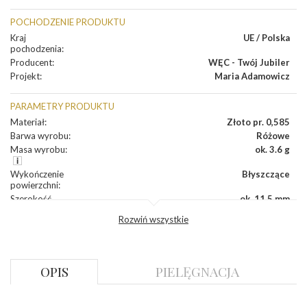
POCHODZENIE PRODUKTU
Kraj
UE / Polska
pochodzenia
:
Producent
:
WĘC - Twój Jubiler
Projekt
:
Maria Adamowicz
PARAMETRY PRODUKTU
Materiał
:
Złoto pr. 0,585
Barwa wyrobu
:
Różowe
Masa wyrobu
:
ok. 3.6 g
Wykończenie
Błyszczące
powierzchni
:
Szerokość
ok. 11,5 mm
korony
:
Rozwiń wszystkie
Wysokosć
ok. 4,9 mm
korony
:
Szerokość szyny
ok. 2,3 mm
dół
:
OPIS
PIELĘGNACJA
Szerokość szyny
ok. 2,2 mm
bok
: