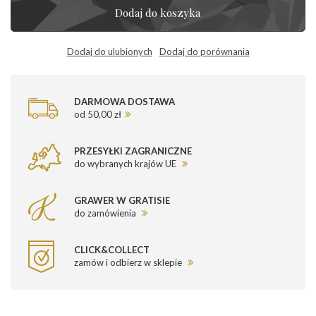
Dodaj do koszyka
Dodaj do ulubionych
Dodaj do porównania
DARMOWA DOSTAWA
od 50,00 zł
PRZESYŁKI ZAGRANICZNE
do wybranych krajów UE
GRAWER W GRATISIE
do zamówienia
CLICK&COLLECT
zamów i odbierz w sklepie