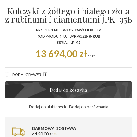
Kolczyki z żółtego i białego złota
z rubinami i diamentami JPK-95B
PRODUCENT:
WĘC - TWÓJ JUBILER
KOD PRODUKTU:
JPK-95ZB-R-RUB
SERIA:
JP-95
13 694,00 zł
/
szt.
DODAJ GRAWER
Dodaj do koszyka
Dodaj do ulubionych
Dodaj do porównania
DARMOWA DOSTAWA
od 50,00 zł