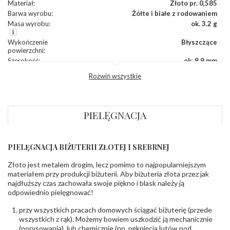
Materiał
:
Złoto pr. 0,585
Barwa wyrobu
:
Żółte i białe z rodowaniem
Masa wyrobu
:
ok. 3.2 g
Wykończenie
Błyszczące
powierzchni
:
Szerokość
:
ok. 8,9 mm
Wysokość
:
ok. 17,5 mm
Rozwiń wszystkie
Zapięcie
:
Angielskie
DIAMENTY
PIELĘGNACJA
Kamień
:
Diament
Szlif
:
Brylantowy okrągły
Liczba
0.004 ct - 2 szt.
,
0.015 ct - 2 szt.
,
0.010 ct - 4
diamentów
:
szt.
,
0.030 ct - 20 szt.
PIELĘGNACJA BIŻUTERII ZŁOTEJ I SREBRNEJ
Liczba
28 szt.
diamentów
Złoto jest metalem drogim, lecz pomimo to najpopularniejszym
(łącznie)
:
materiałem przy produkcji biżuterii. Aby biżuteria złota przez jak
Masa
0.678 ct
najdłuższy czas zachowała swoje piękno i blask należy ją
diamentów
odpowiednio pielęgnować!
(łącznie)
:
Barwa
:
F
przy wszystkich pracach domowych ściągać biżuterię (przede
Czystość
:
VS
wszystkich z rąk). Możemy bowiem uszkodzić ją mechanicznie
(porysowania), lub chemicznie (np. pęknięcia lutów pod