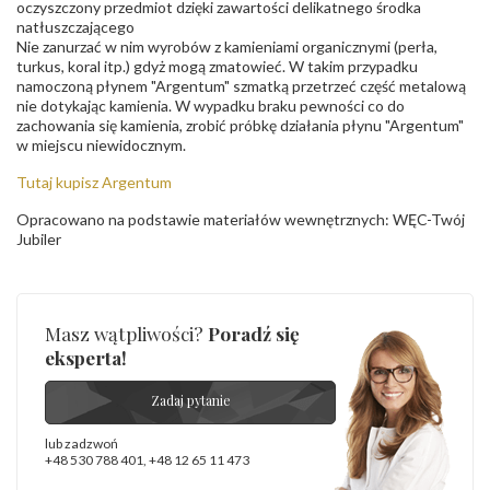
oczyszczony przedmiot dzięki zawartości delikatnego środka
natłuszczającego
Nie zanurzać w nim wyrobów z kamieniami organicznymi (perła,
turkus, koral itp.) gdyż mogą zmatowieć. W takim przypadku
namoczoną płynem "Argentum" szmatką przetrzeć część metalową
nie dotykając kamienia. W wypadku braku pewności co do
zachowania się kamienia, zrobić próbkę działania płynu "Argentum"
w miejscu niewidocznym.
Tutaj kupisz Argentum
Opracowano na podstawie materiałów wewnętrznych: WĘC-Twój
Jubiler
Masz wątpliwości?
Poradź się
eksperta!
Zadaj pytanie
lub zadzwoń
+48 530 788 401
,
+48 12 65 11 473