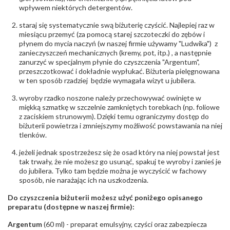
wpływem niektórych detergentów.
POZOSTAŁE KAMIENIE
Rodzaje
Rubin
staraj się systematycznie swą biżuterię czyścić. Najlepiej raz w
kamieni
:
miesiącu przemyć (za pomocą starej szczoteczki do zębów i
Liczba kamieni
:
Rubin - 2 szt.
płynem do mycia naczyń (w naszej firmie używamy "Ludwika") z
Szlif kamieni
:
Fasetowy okrągły
zanieczyszczeń mechanicznych (kremy, pot, itp.) , a następnie
Masa kamieni
zanurzyć w specjalnym płynie do czyszczenia "Argentum",
ok. 0.68 ct.
(łącznie)
:
przeszczotkować i dokładnie wypłukać. Biżuteria pielęgnowana
w ten sposób rzadziej będzie wymagała wizyt u jubilera.
INNE PARAMETRY
wyroby rzadko noszone należy przechowywać owinięte w
Producent
WĘC-Twój Jubiler S.C. Artur Węc, Małgorzata
miękką szmatkę w szczelnie zamkniętych torebkach (np. foliowe
odpowiedzialny
:
Suchan, ul. Kurczaba 3, 30-868 Kraków; NIP:
z zaciskiem strunowym). Dzięki temu ograniczymy dostęp do
679-25-92-107; sklep@wec.com.pl
biżuterii powietrza i zmniejszymy możliwość powstawania na niej
Bezpieczeństwo
Nie nadaje się dla dzieci w wieku poniżej 3 lat
tlenków.
- rodzaj
,
Elementy w wyrobie wykonane z białego złota
ostrzeżenia
:
zawierają nikiel
jeżeli jednak spostrzeżesz się że osad który na niej powstał jest
tak trwały, że nie możesz go usunąć, spakuj te wyroby i zanieś je
do jubilera. Tylko tam będzie można je wyczyścić w fachowy
sposób, nie narażając ich na uszkodzenia.
Do czyszczenia biżuterii możesz użyć poniżego opisanego
preparatu (dostępne w naszej firmie):
Argentum
(60 ml) - preparat emulsyjny, czyści oraz zabezpiecza