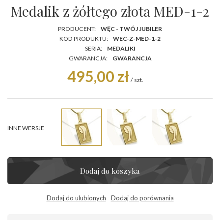
Medalik z żółtego złota MED-1-2
PRODUCENT:
WĘC - TWÓJ JUBILER
KOD PRODUKTU:
WEC-Z-MED-1-2
SERIA:
MEDALIKI
GWARANCJA:
GWARANCJA
495,00 zł
/
szt.
INNE WERSJE
Dodaj do koszyka
Dodaj do ulubionych
Dodaj do porównania