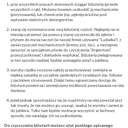
przy wszystkich pracach domowych ściągać biżuterię (przede
wszystkich z rąk). Możemy bowiem uszkodzić ją mechanicznie
(porysowania), lub chemicznie (np. pęknięcia lutów pod
wpływem niektórych detergentów.
staraj się systematycznie swą biżuterię czyścić. Najlepiej raz w
miesiącu przemyć (za pomocą starej szczoteczki do zębów i
płynem do mycia naczyń (w naszej firmie używamy "Ludwika") z
zanieczyszczeń mechanicznych (kremy, pot, itp.) , a następnie
zanurzyć w specjalnym płynie do czyszczenia "Argentum",
przeszczotkować i dokładnie wypłukać. Biżuteria pielęgnowana
w ten sposób rzadziej będzie wymagała wizyt u jubilera.
wyroby rzadko noszone należy przechowywać owinięte w
miękką szmatkę w szczelnie zamkniętych torebkach (np. foliowe
z zaciskiem strunowym). Dzięki temu ograniczymy dostęp do
biżuterii powietrza i zmniejszymy możliwość powstawania na niej
tlenków.
jeżeli jednak spostrzeżesz się że osad który na niej powstał jest
tak trwały, że nie możesz go usunąć, spakuj te wyroby i zanieś je
do jubilera. Tylko tam będzie można je wyczyścić w fachowy
sposób, nie narażając ich na uszkodzenia.
Do czyszczenia biżuterii możesz użyć poniżego opisanego