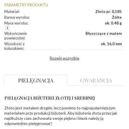
PARAMETRY PRODUKTU
Materiał
:
Złoto pr. 0,585
Barwa wyrobu
:
Żółte
Masa wyrobu
:
ok. 0.48 g
Wykończenie
Błyszczące z matem
powierzchni
:
Wysokość z
ok. 16,0 mm
koluszkiem
:
Szerokość
:
ok. 7,0 mm
Rozwiń wszystkie
Grubość
:
ok. 0,5 mm
INNE PARAMETRY
PIELĘGNACJA
GWARANCJA
Producent
WĘC-Twój Jubiler S.C. Artur Węc, Małgorzata
odpowiedzialny
:
Suchan, ul. Kurczaba 3, 30-868 Kraków; NIP:
679-25-92-107; sklep@wec.com.pl
Bezpieczeństwo
Nie nadaje się dla dzieci w wieku poniżej 3 lat
PIELĘGNACJA BIŻUTERII ZŁOTEJ I SREBRNEJ
- rodzaj
,
Elementy w wyrobie wykonane z białego złota
ostrzeżenia
:
zawierają nikiel
Złoto jest metalem drogim, lecz pomimo to najpopularniejszym
materiałem przy produkcji biżuterii. Aby biżuteria złota przez jak
najdłuższy czas zachowała swoje piękno i blask należy ją
odpowiednio pielęgnować!