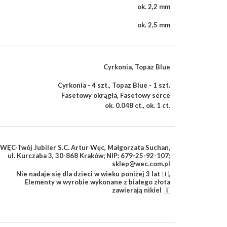
ok. 2,2 mm
ok. 2,5 mm
Cyrkonia
,
Topaz Blue
Cyrkonia - 4 szt.
,
Topaz Blue - 1 szt.
Fasetowy okrągła
,
Fasetowy serce
ok. 0.048 ct.
,
ok. 1 ct.
WĘC-Twój Jubiler S.C. Artur Węc, Małgorzata Suchan,
ul. Kurczaba 3, 30-868 Kraków; NIP: 679-25-92-107;
sklep@wec.com.pl
Nie nadaje się dla dzieci w wieku poniżej 3 lat
,
Elementy w wyrobie wykonane z białego złota
zawierają nikiel