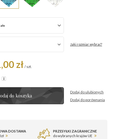
iałe
Jaki rozmiar wybrać?
,00 zł
/
szt.
R
Dodaj do ulubionych
odaj do koszyka
Dodaj do porównania
OWA DOSTAWA
PRZESYŁKI ZAGRANICZNE
 zł
do wybranych krajów UE