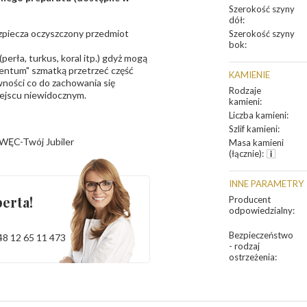
Szerokość szyny
dół
:
bezpiecza oczyszczony przedmiot
Szerokość szyny
bok
:
erła, turkus, koral itp.) gdyż mogą
ntum" szmatką przetrzeć część
KAMIENIE
ności co do zachowania się
Rodzaje
iejscu niewidocznym.
kamieni
:
Liczba kamieni
:
Szlif kamieni
:
WĘC-Twój Jubiler
Masa kamieni
(łącznie)
:
INNE PARAMETRY
erta!
Producent
odpowiedzialny
:
Bezpieczeństwo
48 12 65 11 473
- rodzaj
ostrzeżenia
: