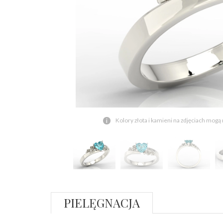
Kolory złota i kamieni na zdjęciach mogą
PIELĘGNACJA