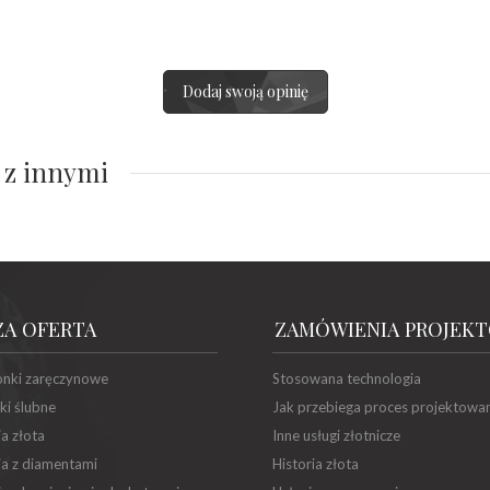
Dodaj swoją opinię
 z innymi
ZA OFERTA
ZAMÓWIENIA PROJEK
onki zaręczynowe
Stosowana technologia
ki ślubne
Jak przebiega proces projektowa
ia złota
Inne usługi złotnicze
ia z diamentami
Historia złota