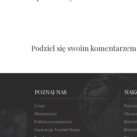
Podziel się swoim komentarzem
POZNAJ NAS
NAS
O nas
Pierści
Wiadomości
Obrącz
Polityka prywatności
Biżuter
Gwarancja Trusted Shops
Biżuter