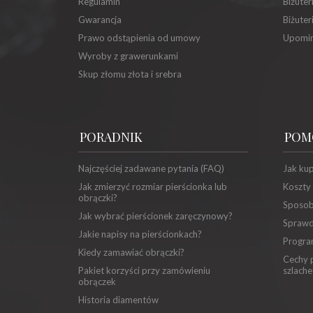
Regulamin
Biżuter
Gwarancja
Biżuter
Prawo odstąpienia od umowy
Upomin
Wyroby z grawerunkami
Skup złomu złota i srebra
PORADNIK
POM
Najczęściej zadawane pytania (FAQ)
Jak ku
Jak zmierzyć rozmiar pierścionka lub
Koszty
obrączki?
Sposob
Jak wybrać pierścionek zaręczynowy?
Sprawd
Jakie napisy na pierścionkach?
Progra
Kiedy zamawiać obrączki?
Cechy p
Pakiet korzyści przy zamówieniu
szlache
obrączek
Historia diamentów