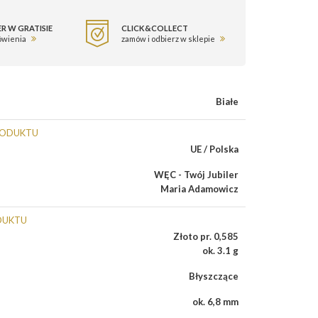
R W GRATISIE
CLICK&COLLECT
ówienia
zamów i odbierz w sklepie
Białe
RODUKTU
UE / Polska
WĘC - Twój Jubiler
Maria Adamowicz
DUKTU
Złoto pr. 0,585
ok. 3.1 g
Błyszczące
ok. 6,8 mm