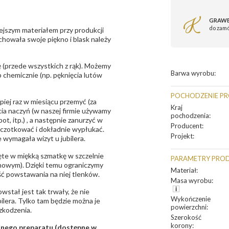
GRAWE
do zam
ejszym materiałem przy produkcji
zachowała swoje piękno i blask należy
 (przede wszystkich z rąk). Możemy
Barwa wyrobu
:
 chemicznie (np. pęknięcia lutów
POCHODZENIE P
epiej raz w miesiącu przemyć (za
Kraj
ia naczyń (w naszej firmie używamy
pochodzenia
:
t, itp.) , a następnie zanurzyć w
Producent
:
zczotkować i dokładnie wypłukać.
Projekt
:
 wymagała wizyt u jubilera.
te w miękką szmatkę w szczelnie
PARAMETRY PRO
unowym). Dzięki temu ograniczymy
Materiał
:
ść powstawania na niej tlenków.
Masa wyrobu
:
owstał jest tak trwały, że nie
Wykończenie
bilera. Tylko tam będzie można je
powierzchni
:
zkodzenia.
Szerokość
korony
:
sanego preparatu (dostępne w