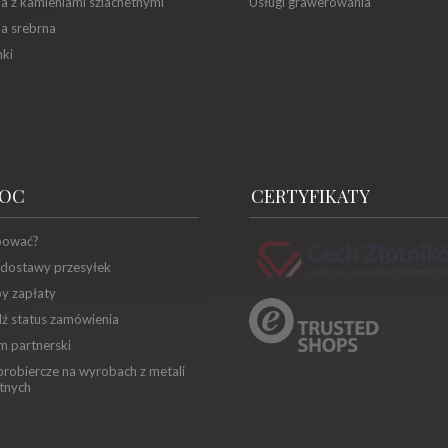
ia z kamieniami szlachetnymi
Usługi grawerowania
ia srebrna
ki
OC
CERTYFIKATY
pować?
 dostawy przesyłek
y zapłaty
ź status zamówienia
m partnerski
robiercze na wyrobach z metali
tnych