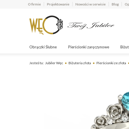
O firmie
Projektowanie
Nowości w serwisie
Blog
Op
Obrączki Ślubne
Pierścionki zaręczynowe
Biżut
Jesteś tu:
Jubiler Węc
Biżuteria złota
Pierścionki ze złota