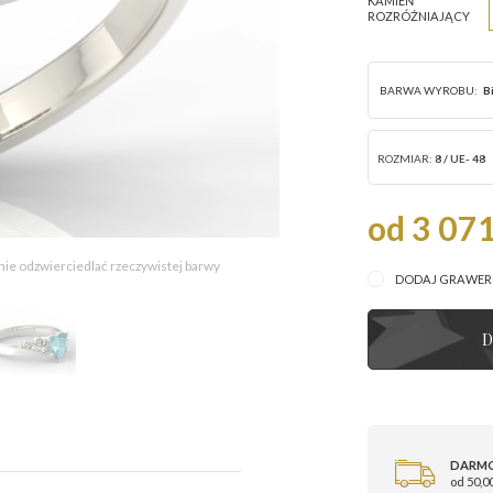
KAMIEŃ
ROZRÓŻNIAJĄCY
BARWA WYROBU:
B
ROZMIAR:
8 / UE- 48
od 3 071
 nie odzwierciedlać rzeczywistej barwy
DODAJ GRAWE
D
DARM
od 50,00