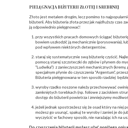
PIELĘGNACJA BIŻUTERII ZŁOTEJ I SREBRNEJ
Złoto jest metalem drogim, lecz pomimo to najpopularni
biżuterii. Aby biżuteria złota przez jak najdłuższy czas 
ją odpowiednio pielęgnować!
przy wszystkich pracach domowych ściągać biżuterię
bowiem uszkodzić ją mechanicznie (porysowania), lub
pod wpływem niektórych detergentów.
staraj się systematycznie swą biżuterię czyścić. Najl
pomocą starej szczoteczki do zębów i płynem do myc
"Ludwika") z zanieczyszczeń mechanicznych (kremy, po
specjalnym płynie do czyszczenia "Argentum", przes
Biżuteria pielęgnowana w ten sposób rzadziej będzie
wyroby rzadko noszone należy przechowywać owinię
zamkniętych torebkach (np. foliowe z zaciskiem str
dostęp do biżuterii powietrza i zmniejszymy możliwo
jeżeli jednak spostrzeżesz się że osad który na niej p
możesz go usunąć, spakuj te wyroby i zanieś je do ju
wyczyścić w fachowy sposób, nie narażając ich na us
Do czyszczenia biżuterii możesz użyć poniżego opi