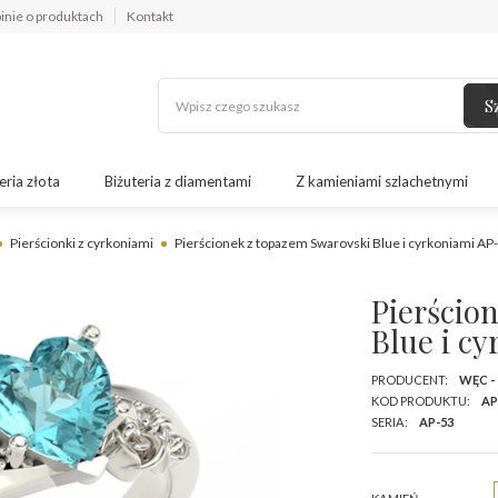
inie o produktach
Kontakt
S
eria złota
Biżuteria z diamentami
Z kamieniami szlachetnymi
Pierścionki z cyrkoniami
Pierścionek z topazem Swarovski Blue i cyrkoniami AP
Pierścio
Blue i c
PRODUCENT:
WĘC -
KOD PRODUKTU:
AP
SERIA:
AP-53