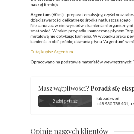
naszej firmie):
Argentum
(60 ml) - preparat emulsyjny, czyści oraz za
dzięki zawartości delikatnego środka natłuszczającego
Nie zanurzać w nim wyrobów z kamieniami organicznymi (p
zmatowieć. W takim przypadku namoczoną płynem "Arge
metalową nie dotykając kamienia. W wypadku braku pew
kamienia, zrobić próbkę działania płynu "Argentum" w m
Tutaj kupisz Argentum
Opracowano na podstawie materiałów wewnętrznych: 
Masz wątpliwości?
Poradź się eksp
lub zadzwoń
Zadaj pytanie
+48 530 788 401
,
+
Opinie naszych klientów