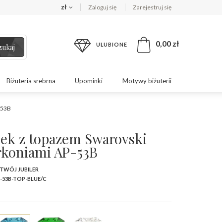
zł
Zaloguj się
Zarejestruj się
0,00 zł
ULUBIONE
zukaj
Biżuteria srebrna
Upominki
Motywy biżuterii
-53B
nek z topazem Swarovski
yrkoniami AP-53B
 TWÓJ JUBILER
-53B-TOP-BLUE/C