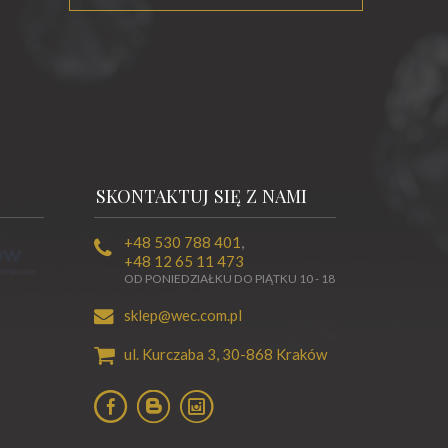
SKONTAKTUJ SIĘ Z NAMI
+48 530 788 401
,
+48 12 65 11 473
OD PONIEDZIAŁKU DO PIĄTKU 10 - 18
sklep@wec.com.pl
ul. Kurczaba 3,
30-868
Kraków