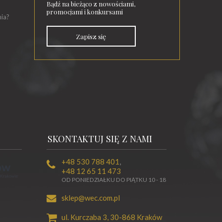
Bądź na bieżąco z nowościami,
promocjami i konkursami
nia?
Zapisz się
SKONTAKTUJ SIĘ Z NAMI
+48 530 788 401
,
+48 12 65 11 473
OD PONIEDZIAŁKU DO PIĄTKU 10 - 18
sklep@wec.com.pl
ul. Kurczaba 3,
30-868
Kraków