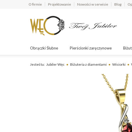
O firmie
Projektowanie
Nowości w serwisie
Blog
Op
Obrączki Ślubne
Pierścionki zaręczynowe
Biżut
Jesteś tu:
Jubiler Węc
Biżuteria z diamentami
Wisiorki