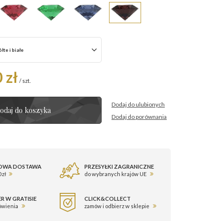
łte i białe
 zł
/
szt.
Dodaj do ulubionych
odaj do koszyka
Dodaj do porównania
OWA DOSTAWA
PRZESYŁKI ZAGRANICZNE
 zł
do wybranych krajów UE
R W GRATISIE
CLICK&COLLECT
ówienia
zamów i odbierz w sklepie