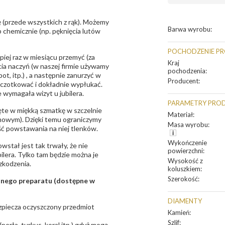
 (przede wszystkich z rąk). Możemy
Barwa wyrobu
:
 chemicznie (np. pęknięcia lutów
POCHODZENIE P
epiej raz w miesiącu przemyć (za
Kraj
ia naczyń (w naszej firmie używamy
pochodzenia
:
t, itp.) , a następnie zanurzyć w
Producent
:
zczotkować i dokładnie wypłukać.
 wymagała wizyt u jubilera.
PARAMETRY PRO
te w miękką szmatkę w szczelnie
Materiał
:
unowym). Dzięki temu ograniczymy
Masa wyrobu
:
ść powstawania na niej tlenków.
Wykończenie
owstał jest tak trwały, że nie
powierzchni
:
bilera. Tylko tam będzie można je
Wysokość z
zkodzenia.
koluszkiem
:
Szerokość
:
sanego preparatu (dostępne w
DIAMENTY
bezpiecza oczyszczony przedmiot
Kamień
:
Szlif
:
erła, turkus, koral itp.) gdyż mogą