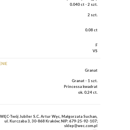
0.040 ct - 2 szt.
2 szt.
0.08 ct
F
VS
ENIE
Granat
Granat - 1 szt.
Princessa kwadrat
ok. 0.24 ct.
WĘC-Twój Jubiler S.C. Artur Węc, Małgorzata Suchan,
ul. Kurczaba 3, 30-868 Kraków; NIP: 679-25-92-107;
sklep@wec.com.pl