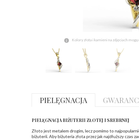
Kolory złota i kamieni na zdjęciach mogą
PIELĘGNACJA
GWARANC
PIELĘGNACJA BIŻUTERII ZŁOTEJ I SREBRNEJ
Złoto jest metalem drogim, lecz pomimo to najpopularni
biżuterii. Aby biżuteria złota przez jak najdłuższy czas 