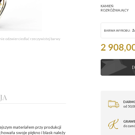
KAMIEŃ
ROZRÓŻNIAJĄCY
BARWA WYROBU:
Żó
 nie odzwierciedlać rzeczywistej barwy
2 908,00
D
JA
DARM
od 50,00
GRAWE
do zam
ejszym materiałem przy produkcji
zachowała swoje piękno i blask należy