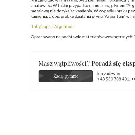
zmatowieć. W takim przypadku namoczoną płynem "Arge
metalową nie dotykając kamienia. W wypadku braku pew
kamienia, zrobić próbkę działania płynu "Argentum" w m
Tutaj kupisz Argentum
Opracowano na podstawie materiałów wewnętrznych: 
Masz wątpliwości?
Poradź się eksp
lub zadzwoń
Zadaj pytanie
+48 530 788 401
,
+