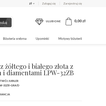
zł
Zaloguj się
Zarejestruj się
0,00 zł
ULUBIONE
zukaj
Biżuteria srebrna
Upominki
Motywy biżuterii
z żółtego i białego złota z
 i diamentami LPW-32ZB
 TWÓJ JUBILER
W-32ZB-GRA/D
RANCJA