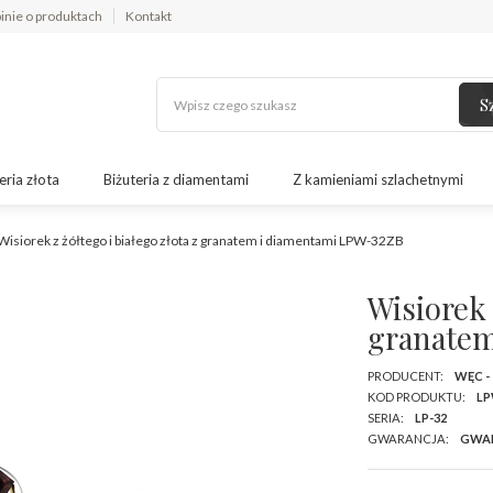
inie o produktach
Kontakt
S
eria złota
Biżuteria z diamentami
Z kamieniami szlachetnymi
Wisiorek z żółtego i białego złota z granatem i diamentami LPW-32ZB
Wisiorek 
granatem
PRODUCENT:
WĘC -
KOD PRODUKTU:
LP
SERIA:
LP-32
GWARANCJA:
GWA