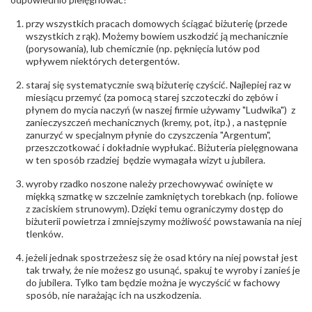
Producent
WĘC-Twój Jubiler S.C. Artur Węc, Małgorzata
odpowiedzialny
:
Suchan, ul. Kurczaba 3, 30-868 Kraków; NIP:
przy wszystkich pracach domowych ściągać biżuterię (przede
679-25-92-107; sklep@wec.com.pl
wszystkich z rąk). Możemy bowiem uszkodzić ją mechanicznie
Bezpieczeństwo
Nie nadaje się dla dzieci w wieku poniżej 3 lat
(porysowania), lub chemicznie (np. pęknięcia lutów pod
- rodzaj
,
Elementy w wyrobie wykonane z białego złota
wpływem niektórych detergentów.
ostrzeżenia
:
zawierają nikiel
staraj się systematycznie swą biżuterię czyścić. Najlepiej raz w
miesiącu przemyć (za pomocą starej szczoteczki do zębów i
płynem do mycia naczyń (w naszej firmie używamy "Ludwika") z
zanieczyszczeń mechanicznych (kremy, pot, itp.) , a następnie
zanurzyć w specjalnym płynie do czyszczenia "Argentum",
przeszczotkować i dokładnie wypłukać. Biżuteria pielęgnowana
w ten sposób rzadziej będzie wymagała wizyt u jubilera.
wyroby rzadko noszone należy przechowywać owinięte w
miękką szmatkę w szczelnie zamkniętych torebkach (np. foliowe
z zaciskiem strunowym). Dzięki temu ograniczymy dostęp do
biżuterii powietrza i zmniejszymy możliwość powstawania na niej
tlenków.
jeżeli jednak spostrzeżesz się że osad który na niej powstał jest
tak trwały, że nie możesz go usunąć, spakuj te wyroby i zanieś je
do jubilera. Tylko tam będzie można je wyczyścić w fachowy
sposób, nie narażając ich na uszkodzenia.