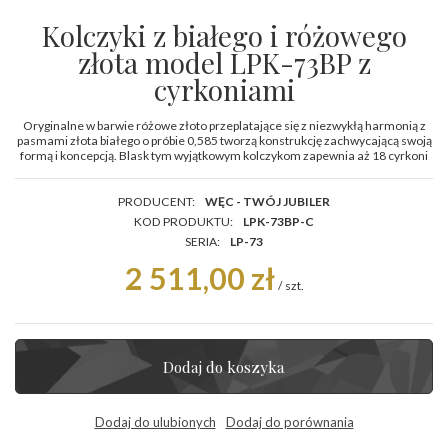
Kolczyki z białego i różowego
złota model LPK-73BP z
cyrkoniami
Oryginalne w barwie różowe złoto przeplatające się z niezwykłą harmonią z
pasmami złota białego o próbie 0,585 tworzą konstrukcję zachwycającą swoją
formą i koncepcją. Blask tym wyjątkowym kolczykom zapewnia aż 18 cyrkoni
PRODUCENT:
WĘC - TWÓJ JUBILER
KOD PRODUKTU:
LPK-73BP-C
SERIA:
LP-73
2 511,00 zł
/
szt.
Dodaj do koszyka
Dodaj do ulubionych
Dodaj do porównania