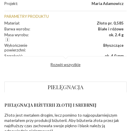
Projekt
:
Maria Adamowicz
PARAMETRY PRODUKTU
Materiał
:
Złoto pr. 0,585
Barwa wyrobu
:
Białe i różowe
Masa wyrobu
:
ok. 2.4 g
Wykończenie
Błyszczące
powierzchni
:
Szerokość
:
ok. 4,0 mm
Wysokość
:
ok. 16,8 mm
Rozwiń wszystkie
Zapięcie
:
Angielskie
KAMIENIE
PIELĘGNACJA
Rodzaje
Cyrkonia
kamieni
:
Liczba kamieni
:
Cyrkonia - 18 szt.
Szlif kamieni
:
Fasetowy okrągła
PIELĘGNACJA BIŻUTERII ZŁOTEJ I SREBRNEJ
Masa kamieni
ok. 0.144 ct.
(łącznie)
:
Złoto jest metalem drogim, lecz pomimo to najpopularniejszym
materiałem przy produkcji biżuterii. Aby biżuteria złota przez jak
najdłuższy czas zachowała swoje piękno i blask należy ją
INNE PARAMETRY
odpowiednio pielęgnować!