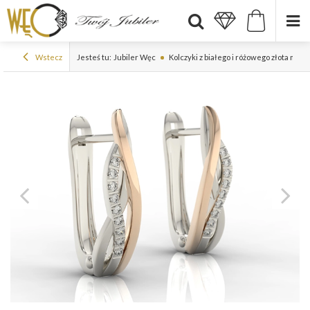
Wstecz
Jesteś tu:
Jubiler Węc
Kolczyki z białego i różowego złota mod