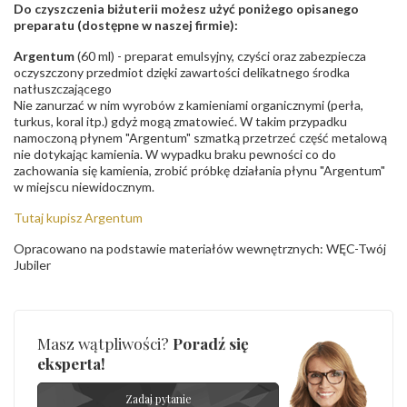
Do czyszczenia biżuterii możesz użyć poniżego opisanego
preparatu (dostępne w naszej firmie):
Argentum
(60 ml) - preparat emulsyjny, czyści oraz zabezpiecza
oczyszczony przedmiot dzięki zawartości delikatnego środka
natłuszczającego
Nie zanurzać w nim wyrobów z kamieniami organicznymi (perła,
turkus, koral itp.) gdyż mogą zmatowieć. W takim przypadku
namoczoną płynem "Argentum" szmatką przetrzeć część metalową
nie dotykając kamienia. W wypadku braku pewności co do
zachowania się kamienia, zrobić próbkę działania płynu "Argentum"
w miejscu niewidocznym.
Tutaj kupisz Argentum
Opracowano na podstawie materiałów wewnętrznych: WĘC-Twój
Jubiler
Masz wątpliwości?
Poradź się
eksperta!
Zadaj pytanie