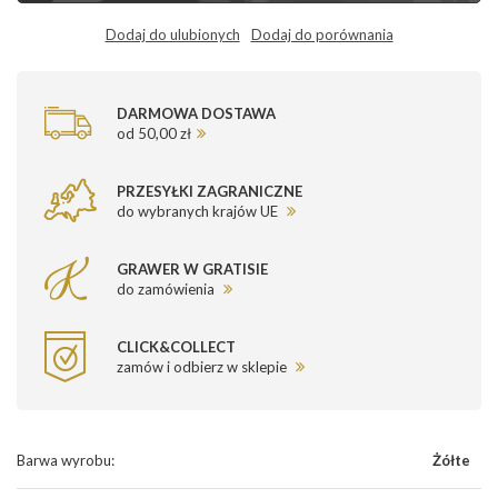
Dodaj do ulubionych
Dodaj do porównania
DARMOWA DOSTAWA
od 50,00 zł
PRZESYŁKI ZAGRANICZNE
do wybranych krajów UE
GRAWER W GRATISIE
do zamówienia
CLICK&COLLECT
zamów i odbierz w sklepie
Barwa wyrobu
:
Żółte