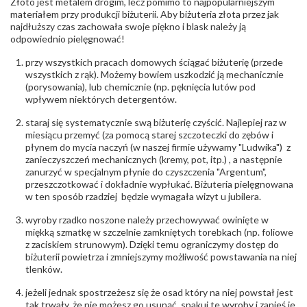
Złoto jest metalem drogim, lecz pomimo to najpopularniejszym
materiałem przy produkcji biżuterii. Aby biżuteria złota przez jak
najdłuższy czas zachowała swoje piękno i blask należy ją
odpowiednio pielęgnować!
przy wszystkich pracach domowych ściągać biżuterię (przede
wszystkich z rąk). Możemy bowiem uszkodzić ją mechanicznie
(porysowania), lub chemicznie (np. pęknięcia lutów pod
wpływem niektórych detergentów.
staraj się systematycznie swą biżuterię czyścić. Najlepiej raz w
miesiącu przemyć (za pomocą starej szczoteczki do zębów i
płynem do mycia naczyń (w naszej firmie używamy "Ludwika") z
zanieczyszczeń mechanicznych (kremy, pot, itp.) , a następnie
zanurzyć w specjalnym płynie do czyszczenia "Argentum",
przeszczotkować i dokładnie wypłukać. Biżuteria pielęgnowana
w ten sposób rzadziej będzie wymagała wizyt u jubilera.
wyroby rzadko noszone należy przechowywać owinięte w
miękką szmatkę w szczelnie zamkniętych torebkach (np. foliowe
z zaciskiem strunowym). Dzięki temu ograniczymy dostęp do
biżuterii powietrza i zmniejszymy możliwość powstawania na niej
tlenków.
jeżeli jednak spostrzeżesz się że osad który na niej powstał jest
tak trwały, że nie możesz go usunąć, spakuj te wyroby i zanieś je