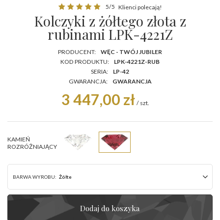
5/5
Klienci polecają!
Kolczyki z żółtego złota z
rubinami LPK-4221Z
PRODUCENT:
WĘC - TWÓJ JUBILER
KOD PRODUKTU:
LPK-4221Z-RUB
SERIA:
LP-42
GWARANCJA:
GWARANCJA
3 447,00 zł
/
szt.
KAMIEŃ
ROZRÓŻNIAJĄCY
BARWA WYROBU:
Żółte
Dodaj do koszyka