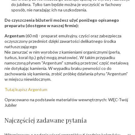
do jubilera. Tylko tam będzie można je wyczyścić w fachowy
sposób, nie narażając ich na uszkodzenia.
Do czyszczenia biżuterii możesz użyć poniżego opisanego
preparatu (dostępne w naszej firmie):
Argentum
(60 ml) - preparat emulsyjny, czyści oraz zabezpiecza
oczyszczony przedmiot dzięki zawartości delikatnego środka
natłuszczającego
Nie zanurzać w nim wyrobów z kamieniami organicznymi (perła,
turkus, koral itp.) gdyż mogą zmatowieć. W takim przypadku
namoczoną płynem "Argentum" szmatką przetrzeć część metalową
nie dotykając kamienia. W wypadku braku pewności co do
zachowania się kamienia, zrobić próbkę działania płynu "Argentum"
w miejscu niewidocznym.
Tutaj kupisz Argentum
Opracowano na podstawie materiałów wewnętrznych: WĘC-Twój
Jubiler
Najczęściej zadawane pytania
Witam!proszę o podanie więcej szczegółów tj.średnica kolczyków,