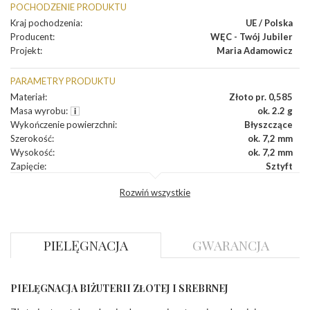
POCHODZENIE PRODUKTU
Kraj pochodzenia
:
UE / Polska
Producent
:
WĘC - Twój Jubiler
Projekt
:
Maria Adamowicz
PARAMETRY PRODUKTU
Materiał
:
Złoto pr. 0,585
Masa wyrobu
:
ok. 2.2 g
Wykończenie powierzchni
:
Błyszczące
Szerokość
:
ok. 7,2 mm
Wysokość
:
ok. 7,2 mm
Zapięcie
:
Sztyft
Rozwiń wszystkie
KAMIENIE
Rodzaje kamieni
:
Rubin
PIELĘGNACJA
GWARANCJA
DIAMENTY
INNE PARAMETRY
PIELĘGNACJA BIŻUTERII ZŁOTEJ I SREBRNEJ