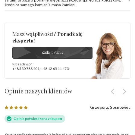
średnica samego kamienia,masa kamieni
Masz wątpliwości?
Poradź się
eksperta!
Zadaj pytanie
lub zadzwoń
+48 530 788 401
,
+48 12 65 11 473
Opinie naszych klientów
Grzegorz, Sosnowiec
Opinia potwierdzona zakupem
Szybka realizacja zamowienia kolczyki byly prezentem nie ukrywam trafnym to