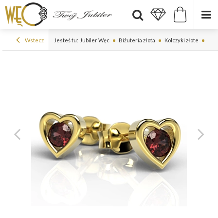
Wstecz
Jesteś tu:
Jubiler Węc
Biżuteria złota
Kolczyki złote
Kolc