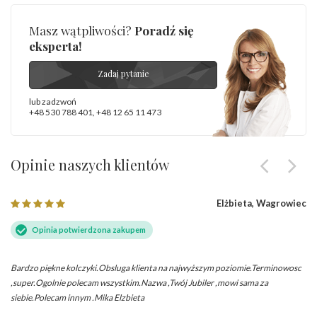
Masz wątpliwości?
Poradź się
eksperta!
Zadaj pytanie
lub zadzwoń
+48 530 788 401
,
+48 12 65 11 473
Opinie naszych klientów
Elżbieta, Wagrowiec
Opinia potwierdzona zakupem
Bardzo piękne kolczyki.Obsluga klienta na najwyższym poziomie.Terminowosc
,super.Ogolnie polecam wszystkim.Nazwa ,Twój Jubiler ,mowi sama za
siebie.Polecam innym .Mika Elzbieta