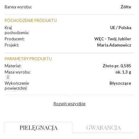
Barwa wyrobu
:
Żółte
POCHODZENIE PRODUKTU
Kraj
UE / Polska
pochodzenia
:
Producent
:
WĘC - Twój Jubiler
Projekt
:
Maria Adamowicz
PARAMETRY PRODUKTU
Materiał
:
Złoto pr. 0,585
Masa wyrobu
:
ok. 1.3 g
Wykończenie
Błyszczące
powierzchni
:
DIAMENTY
Rozwiń wszystkie
INNE PARAMETRY
Producent
WĘC-Twój Jubiler S.C. Artur Węc, Małgorzata
PIELĘGNACJA
GWARANCJA
odpowiedzialny
:
Suchan, ul. Kurczaba 3, 30-868 Kraków; NIP:
679-25-92-107; sklep@wec.com.pl