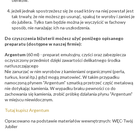
tlenków.
jeżeli jednak spostrzeżesz się że osad który na niej powstał jest
tak trwały, że nie możesz go usunąć, spakuj te wyroby i zanieś je
do jubilera. Tylko tam będzie można je wyczyścić w fachowy
sposób, nie narażając ich na uszkodzenia.
Do czyszczenia biżuterii możesz użyć poniżego opisanego
preparatu (dostępne w naszej firmie):
Argentum
(60 ml) - preparat emulsyjny, czyści oraz zabezpiecza
oczyszczony przedmiot dzięki zawartości delikatnego środka
natłuszczającego
Nie zanurzać w nim wyrobów z kamieniami organicznymi (perła,
turkus, koral itp.) gdyż mogą zmatowieć. W takim przypadku
namoczoną płynem "Argentum" szmatką przetrzeć część metalową
nie dotykając kamienia. W wypadku braku pewności co do
zachowania się kamienia, zrobić próbkę działania płynu "Argentum"
w miejscu niewidocznym.
Tutaj kupisz Argentum
Opracowano na podstawie materiałów wewnętrznych: WĘC-Twój
Jubiler