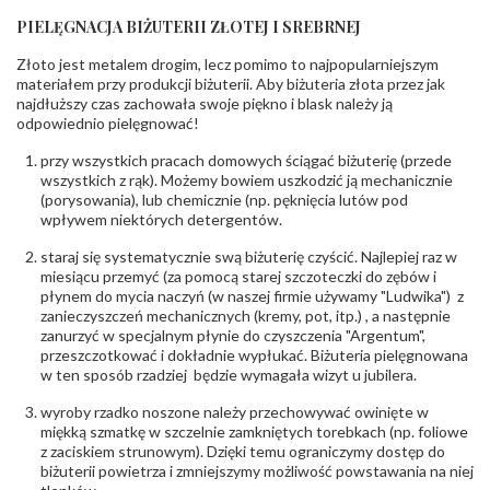
Bezpieczeństwo
Nie nadaje się dla dzieci w wieku poniżej 3 lat
- rodzaj
,
Elementy w wyrobie wykonane z białego złota
PIELĘGNACJA BIŻUTERII ZŁOTEJ I SREBRNEJ
ostrzeżenia
:
zawierają nikiel
Złoto jest metalem drogim, lecz pomimo to najpopularniejszym
materiałem przy produkcji biżuterii. Aby biżuteria złota przez jak
najdłuższy czas zachowała swoje piękno i blask należy ją
odpowiednio pielęgnować!
przy wszystkich pracach domowych ściągać biżuterię (przede
wszystkich z rąk). Możemy bowiem uszkodzić ją mechanicznie
(porysowania), lub chemicznie (np. pęknięcia lutów pod
wpływem niektórych detergentów.
staraj się systematycznie swą biżuterię czyścić. Najlepiej raz w
miesiącu przemyć (za pomocą starej szczoteczki do zębów i
płynem do mycia naczyń (w naszej firmie używamy "Ludwika") z
zanieczyszczeń mechanicznych (kremy, pot, itp.) , a następnie
zanurzyć w specjalnym płynie do czyszczenia "Argentum",
przeszczotkować i dokładnie wypłukać. Biżuteria pielęgnowana
w ten sposób rzadziej będzie wymagała wizyt u jubilera.
wyroby rzadko noszone należy przechowywać owinięte w
miękką szmatkę w szczelnie zamkniętych torebkach (np. foliowe
z zaciskiem strunowym). Dzięki temu ograniczymy dostęp do
biżuterii powietrza i zmniejszymy możliwość powstawania na niej