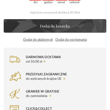
dni
godzin
minut
sekund
Najniższa cena przed obniżką
6 557,00 zł
Dodaj do koszyka
Dodaj do ulubionych
Dodaj do porównania
DARMOWA DOSTAWA
od 50,00 zł
PRZESYŁKI ZAGRANICZNE
do wybranych krajów UE
GRAWER W GRATISIE
do zamówienia
CLICK&COLLECT