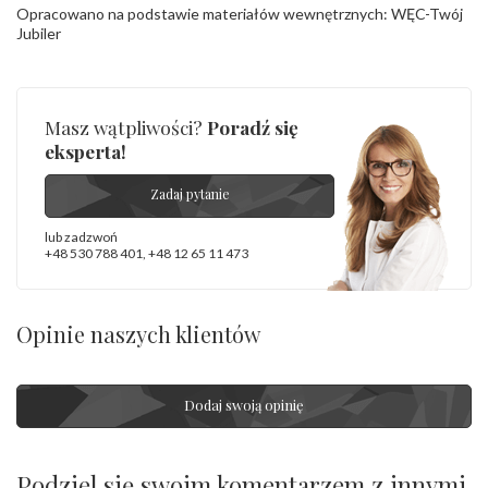
Opracowano na podstawie materiałów wewnętrznych: WĘC-Twój
Jubiler
Masz wątpliwości?
Poradź się
eksperta!
Zadaj pytanie
lub zadzwoń
+48 530 788 401
,
+48 12 65 11 473
Opinie naszych klientów
Dodaj swoją opinię
Podziel się swoim komentarzem z innymi