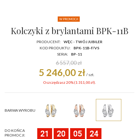
W PROMOCJI
Kolczyki z brylantami BPK-11B
PRODUCENT:
WĘC - TWÓJ JUBILER
KOD PRODUKTU:
BPK-11B-F/VS
SERIA:
BP-11
6 557,00 zł
5 246,00 zł
/
szt.
Oszczędzasz 20% (
1 311,00 zł
).
BARWA WYROBU
DO KOŃCA
21
20
05
24
PROMOCJI: