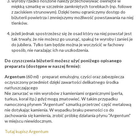
wyroby rzadko noszone należy przechowywać owinięte w
miękką szmatkę w szczelnie zamkniętych torebkach (np. foliowe
z zaciskiem strunowym). Dzięki temu ograniczymy dostęp do
biżuterii powietrza i zmniejszymy możliwość powstawania na niej
tlenków.
jeżeli jednak spostrzeżesz się że osad który na niej powstał jest
tak trwały, że nie możesz go usunąć, spakuj te wyroby i zanieś je
do jubilera. Tylko tam będzie można je wyczyścić w fachowy
sposób, nie narażając ich na uszkodzenia.
Do czyszczenia biżuterii możesz użyć poniżego opisanego
preparatu (dostępne w naszej firmie):
Argentum
(60 ml) - preparat emulsyjny, czyści oraz zabezpiecza
oczyszczony przedmiot dzięki zawartości delikatnego środka
natłuszczającego
Nie zanurzać w nim wyrobów z kamieniami organicznymi (perła,
turkus, koral itp.) gdyż mogą zmatowieć. W takim przypadku
namoczoną płynem "Argentum" szmatką przetrzeć część metalową
nie dotykając kamienia. W wypadku braku pewności co do
zachowania się kamienia, zrobić próbkę działania płynu "Argentum"
w miejscu niewidocznym.
Tutaj kupisz Argentum