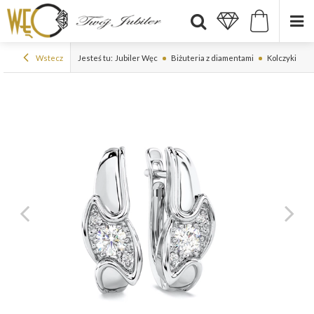
Wstecz
Jesteś tu:
Jubiler Węc
Biżuteria z diamentami
Kolczyki z d