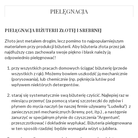
DIAMENTY
PIELĘGNACJA
Kamień
:
Diament
Szlif
:
Brylantowy okrągły
Liczba
0.004 ct - 4 szt.
,
0.100 ct - 2 szt.
diamentów
:
PIELĘGNACJA BIŻUTERII ZŁOTEJ I SREBRNEJ
Liczba
6 szt.
diamentów
Złoto jest metalem drogim, lecz pomimo to najpopularniejszym
(łącznie)
:
materiałem przy produkcji biżuterii. Aby biżuteria złota przez jak
Masa
0.216 ct
najdłuższy czas zachowała swoje piękno i blask należy ją
diamentów
odpowiednio pielęgnować!
(łącznie)
:
Barwa
:
F
przy wszystkich pracach domowych ściągać biżuterię (przede
Czystość
:
VS
wszystkich z rąk). Możemy bowiem uszkodzić ją mechanicznie
(porysowania), lub chemicznie (np. pęknięcia lutów pod
wpływem niektórych detergentów.
INNE PARAMETRY
Producent
WĘC-Twój Jubiler S.C. Artur Węc, Małgorzata
staraj się systematycznie swą biżuterię czyścić. Najlepiej raz w
odpowiedzialny
:
Suchan, ul. Kurczaba 3, 30-868 Kraków; NIP:
miesiącu przemyć (za pomocą starej szczoteczki do zębów i
679-25-92-107; sklep@wec.com.pl
płynem do mycia naczyń (w naszej firmie używamy "Ludwika") z
Bezpieczeństwo
Nie nadaje się dla dzieci w wieku poniżej 3 lat
zanieczyszczeń mechanicznych (kremy, pot, itp.) , a następnie
- rodzaj
,
Elementy w wyrobie wykonane z białego złota
zanurzyć w specjalnym płynie do czyszczenia "Argentum",
ostrzeżenia
:
zawierają nikiel
przeszczotkować i dokładnie wypłukać. Biżuteria pielęgnowana
w ten sposób rzadziej będzie wymagała wizyt u jubilera.