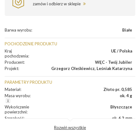
zamów i odbierz w sklepie
Barwa wyrobu
:
Białe
POCHODZENIE PRODUKTU
Kraj
UE / Polska
pochodzenia
:
Producent
:
WĘC - Twój Jubiler
Projekt
:
Grzegorz Oleśkiewicz
,
Leśniak Katarzyna
PARAMETRY PRODUKTU
Materiał
:
Złoto pr. 0,585
Masa wyrobu
:
ok. 4 g
Wykończenie
Błyszczące
powierzchni
:
Szerokość
:
ok. 6,2 mm
Wysokość
:
ok. 15,5 mm
Rozwiń wszystkie
Zapięcie
:
Angielskie