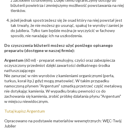
z zaciskiem strunowym). Dzięki temu ograniczymy dostęp do
odpowiedzialny
:
Suchan, ul. Kurczaba 3, 30-868 Kraków; NIP:
biżuterii powietrza i zmniejszymy możliwość powstawania na niej
679-25-92-107; sklep@wec.com.pl
tlenków.
Bezpieczeństwo
Nie nadaje się dla dzieci w wieku poniżej 3 lat
- rodzaj
,
Elementy w wyrobie wykonane z białego złota
jeżeli jednak spostrzeżesz się że osad który na niej powstał jest
ostrzeżenia
:
zawierają nikiel
tak trwały, że nie możesz go usunąć, spakuj te wyroby i zanieś je
do jubilera. Tylko tam będzie można je wyczyścić w fachowy
sposób, nie narażając ich na uszkodzenia.
Do czyszczenia biżuterii możesz użyć poniżego opisanego
preparatu (dostępne w naszej firmie):
Argentum
(60 ml) - preparat emulsyjny, czyści oraz zabezpiecza
oczyszczony przedmiot dzięki zawartości delikatnego środka
natłuszczającego
Nie zanurzać w nim wyrobów z kamieniami organicznymi (perła,
turkus, koral itp.) gdyż mogą zmatowieć. W takim przypadku
namoczoną płynem "Argentum" szmatką przetrzeć część metalową
nie dotykając kamienia. W wypadku braku pewności co do
zachowania się kamienia, zrobić próbkę działania płynu "Argentum"
w miejscu niewidocznym.
Tutaj kupisz Argentum
Opracowano na podstawie materiałów wewnętrznych: WĘC-Twój
Jubiler