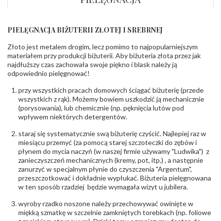
Kamień
:
Diament
Szlif
:
Brylantowy okrągły
Liczba
0.015 ct - 2 szt.
PIELĘGNACJA BIŻUTERII ZŁOTEJ I SREBRNEJ
diamentów
:
Liczba
2 szt.
Złoto jest metalem drogim, lecz pomimo to najpopularniejszym
diamentów
materiałem przy produkcji biżuterii. Aby biżuteria złota przez jak
(łącznie)
:
najdłuższy czas zachowała swoje piękno i blask należy ją
Masa
0.03 ct
odpowiednio pielęgnować!
diamentów
(łącznie)
:
przy wszystkich pracach domowych ściągać biżuterię (przede
Barwa
:
F
wszystkich z rąk). Możemy bowiem uszkodzić ją mechanicznie
Czystość
:
VS
(porysowania), lub chemicznie (np. pęknięcia lutów pod
wpływem niektórych detergentów.
POZOSTAŁE KAMIENIE
staraj się systematycznie swą biżuterię czyścić. Najlepiej raz w
Rodzaje
Rubin
miesiącu przemyć (za pomocą starej szczoteczki do zębów i
kamieni
:
płynem do mycia naczyń (w naszej firmie używamy "Ludwika") z
Liczba kamieni
:
Rubin - 1 szt.
zanieczyszczeń mechanicznych (kremy, pot, itp.) , a następnie
Szlif kamieni
:
Fasetowy okrągły
zanurzyć w specjalnym płynie do czyszczenia "Argentum",
Masa kamieni
ok. 0.55 ct.
przeszczotkować i dokładnie wypłukać. Biżuteria pielęgnowana
(łącznie)
:
w ten sposób rzadziej będzie wymagała wizyt u jubilera.
wyroby rzadko noszone należy przechowywać owinięte w
INNE PARAMETRY
miękką szmatkę w szczelnie zamkniętych torebkach (np. foliowe
Producent
WĘC-Twój Jubiler S.C. Artur Węc, Małgorzata