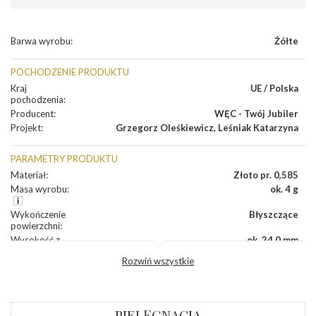
Barwa wyrobu
:
Żółte
POCHODZENIE PRODUKTU
Kraj
UE / Polska
pochodzenia
:
Producent
:
WĘC - Twój Jubiler
Projekt
:
Grzegorz Oleśkiewicz
,
Leśniak Katarzyna
PARAMETRY PRODUKTU
Materiał
:
Złoto pr. 0,585
Masa wyrobu
:
ok. 4 g
Wykończenie
Błyszczące
powierzchni
:
Wysokość z
ok. 24,0 mm
koluszkiem
:
Rozwiń wszystkie
Szerokość
:
ok. 10,0 mm
Grubość
:
ok. 3,0 mm
DIAMENTY
PIELĘGNACJA