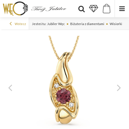
Wstecz
Jesteś tu:
Jubiler Węc
Biżuteria z diamentami
Wisiorki