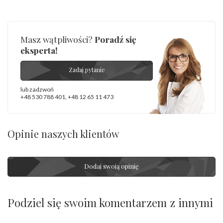
Masz wątpliwości?
Poradź się
eksperta!
Zadaj pytanie
lub zadzwoń
+48 530 788 401
,
+48 12 65 11 473
Opinie naszych klientów
Dodaj swoją opinię
Podziel się swoim komentarzem z innymi