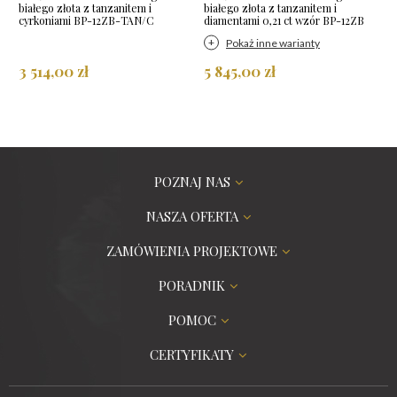
białego złota z tanzanitem i
białego złota z tanzanitem i
cyrkoniami BP-12ZB-TAN/C
diamentami 0,21 ct wzór BP-12ZB
Pokaż inne warianty
3 514,00 zł
5 845,00 zł
POZNAJ NAS
NASZA OFERTA
ZAMÓWIENIA PROJEKTOWE
PORADNIK
POMOC
CERTYFIKATY