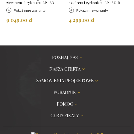
zirconem i brylantami LP-16B
szafirem i cyrkoniami LP-16Z-R
Pokaż inne warianty
Pokaż inne warianty
9 049,00 zł
4 299,00 zł
POZNAJ NAS
NASZA OFERTA
ZAMÓWIENIA PROJEKTOWE
PORADNIK
POMOC
CERTYFIKATY