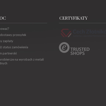
OC
CERTYFIKATY
pować?
 dostawy przesyłek
y zapłaty
ź status zamówienia
m partnerski
robiercze na wyrobach z metali
tnych