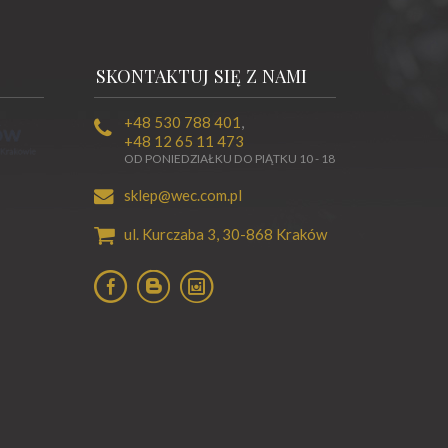
SKONTAKTUJ SIĘ Z NAMI
+48 530 788 401
,
+48 12 65 11 473
OD PONIEDZIAŁKU DO PIĄTKU 10 - 18
sklep@wec.com.pl
ul. Kurczaba 3,
30-868
Kraków