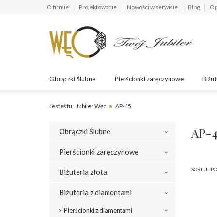
O firmie
Projektowanie
Nowości w serwisie
Blog
Op
Obrączki Ślubne
Pierścionki zaręczynowe
Biżut
Jesteś tu:
Jubiler Węc
AP-45
AP-4
Obrączki Ślubne
Pierścionki zaręczynowe
SORTUJ PO
Biżuteria złota
Biżuteria z diamentami
Pierścionki z diamentami