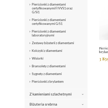
Pierścionki z diamentami
certyfikowanymi F/VVS1 oraz
G/Si1
Pierścionki z diamentami
certyfikowanymi G/S1
Pierścionki z diamentami
laboratoryjnymi
Zestawy biżuterii z diamentami
Pierśc
Kolczyki z diamentami
bryla
3 85
Wisiorki
Bransolety z diamentami
Sygnety z diamentami
Pierścionki z brylantem
Z kamieniami szlachetnymi
Biżuteria srebrna