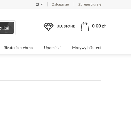
zł
Zaloguj się
Zarejestruj się
0,00 zł
ULUBIONE
zukaj
Biżuteria srebrna
Upominki
Motywy biżuterii