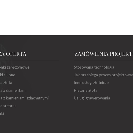
ZA OFERTA
ZAMÓWIENIA PROJEK
onki zaręczynowe
Stosowana technologia
ki ślubne
Jak przebiega proces projektowa
ia złota
Inne usługi złotnicze
ia z diamentami
Historia złota
ia z kamieniami szlachetnymi
Usługi grawerowania
ia srebrna
ki