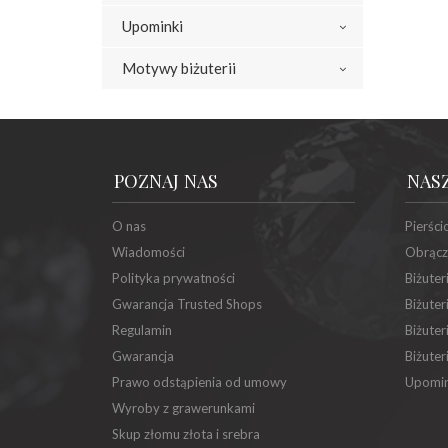
Upominki
Motywy biżuterii
POZNAJ NAS
NAS
O nas
Pierści
Wiadomości
Obrącz
Polityka prywatności
Biżuter
Gwarancja Trusted Shops
Biżuter
Regulamin
Biżuter
Gwarancja
Biżuter
Prawo odstąpienia od umowy
Upomin
Wyroby z grawerunkami
Skup złomu złota i srebra