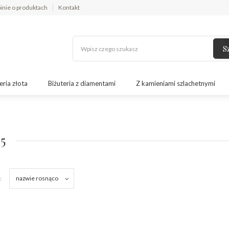
inie o produktach
Kontakt
S
eria złota
Biżuteria z diamentami
Z kamieniami szlachetnymi
5
nazwie rosnąco
: