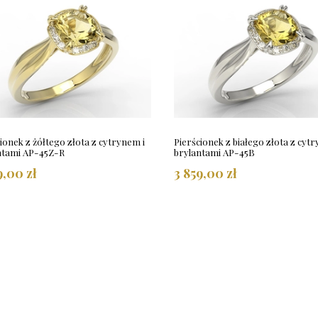
ionek z żółtego złota z cytrynem i
Pierścionek z białego złota z cyt
ntami AP-45Z-R
brylantami AP-45B
9,00 zł
3 859,00 zł