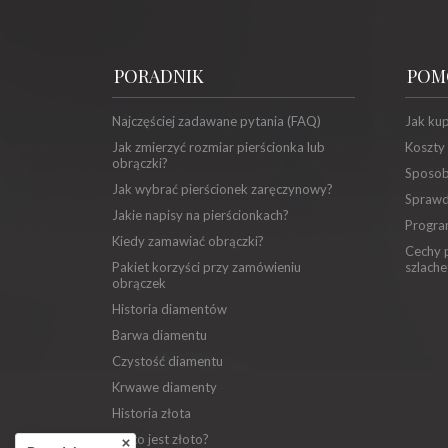
PORADNIK
POM
Najczęściej zadawane pytania (FAQ)
Jak ku
Jak zmierzyć rozmiar pierścionka lub
Koszty
obrączki?
Sposob
Jak wybrać pierścionek zaręczynowy?
Sprawd
Jakie napisy na pierścionkach?
Progra
Kiedy zamawiać obrączki?
Cechy p
Pakiet korzyści przy zamówieniu
szlache
obrączek
Historia diamentów
Barwa diamentu
Czystość diamentu
Krwawe diamenty
Historia złota
Co to jest złoto?