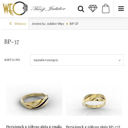
Wstecz
Jesteś tu:
Jubiler Węc
BP-37
BP-37
nazwie rosnąco
SORTUJ PO:
Pierścionek z żółtego złota z emalią
Pierścionek z żółtego złota BP-37Z