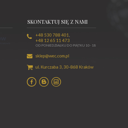
SKONTAKTUJ SIĘ Z NAMI
+48 530 788 401
,
+48 12 65 11 473
OD PONIEDZIAŁKU DO PIĄTKU 10 - 18
sklep@wec.com.pl
ul. Kurczaba 3,
30-868
Kraków