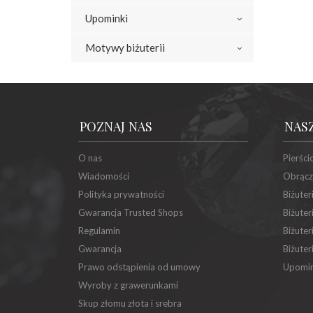
Upominki
Motywy biżuterii
POZNAJ NAS
NAS
O nas
Pierści
Wiadomości
Obrącz
Polityka prywatności
Biżuter
Gwarancja Trusted Shops
Biżuter
Regulamin
Biżuter
Gwarancja
Biżuter
Prawo odstąpienia od umowy
Upomin
Wyroby z grawerunkami
Skup złomu złota i srebra