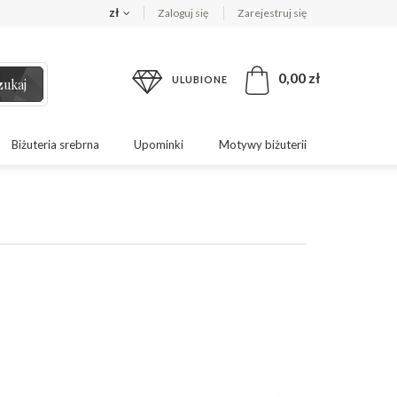
zł
Zaloguj się
Zarejestruj się
0,00 zł
ULUBIONE
zukaj
Biżuteria srebrna
Upominki
Motywy biżuterii