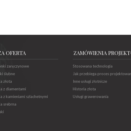
ZA OFERTA
ZAMÓWIENIA PROJEK
onki zaręczynowe
Stosowana technologia
ki ślubne
Jak przebiega proces projektowa
ia złota
Inne usługi złotnicze
ia z diamentami
Historia złota
ia z kamieniami szlachetnymi
Usługi grawerowania
ia srebrna
ki