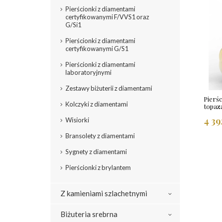
Pierścionki z diamentami
certyfikowanymi F/VVS1 oraz
G/Si1
Pierścionki z diamentami
certyfikowanymi G/S1
Pierścionki z diamentami
laboratoryjnymi
Zestawy biżuterii z diamentami
Pierśc
Kolczyki z diamentami
topaz
4 39
Wisiorki
Bransolety z diamentami
Sygnety z diamentami
Pierścionki z brylantem
Z kamieniami szlachetnymi
Biżuteria srebrna