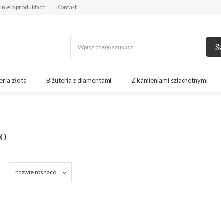
inie o produktach
Kontakt
S
eria złota
Biżuteria z diamentami
Z kamieniami szlachetnymi
90
nazwie rosnąco
: