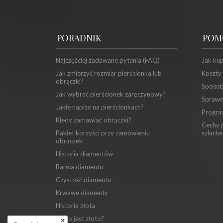
PORADNIK
POM
Najczęściej zadawane pytania (FAQ)
Jak ku
Jak zmierzyć rozmiar pierścionka lub
Koszty
obrączki?
Sposob
Jak wybrać pierścionek zaręczynowy?
Sprawd
Jakie napisy na pierścionkach?
Progra
Kiedy zamawiać obrączki?
Cechy p
Pakiet korzyści przy zamówieniu
szlache
obrączek
Historia diamentów
Barwa diamentu
Czystość diamentu
Krwawe diamenty
Historia złota
Co to jest złoto?