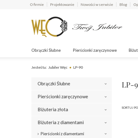
O firmie
Projektowanie
Nowości w serwisie
Blog
Op
Obrączki Ślubne
Pierścionki zaręczynowe
Biżut
Jesteś tu:
Jubiler Węc
LP-90
LP-
Obrączki Ślubne
Pierścionki zaręczynowe
SORTUJ PO
Biżuteria złota
Biżuteria z diamentami
Pierścionki z diamentami