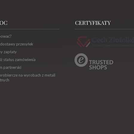
OC
CERTYFIKATY
pować?
 dostawy przesyłek
y zapłaty
ź status zamówienia
m partnerski
robiercze na wyrobach z metali
tnych