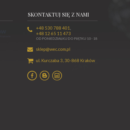
SKONTAKTUJ SIĘ Z NAMI
+48 530 788 401
,
+48 12 65 11 473
OD PONIEDZIAŁKU DO PIĄTKU 10 - 18
sklep@wec.com.pl
ul. Kurczaba 3,
30-868
Kraków