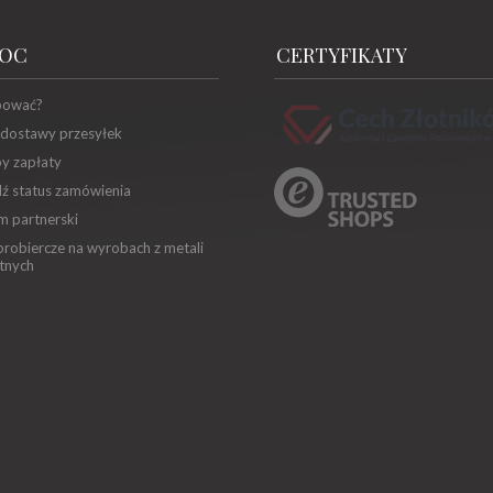
OC
CERTYFIKATY
pować?
 dostawy przesyłek
y zapłaty
ź status zamówienia
m partnerski
robiercze na wyrobach z metali
tnych