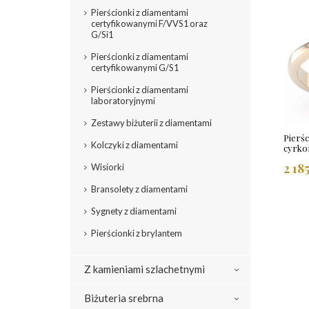
Pierścionki z diamentami
certyfikowanymi F/VVS1 oraz
G/Si1
Pierścionki z diamentami
certyfikowanymi G/S1
Pierścionki z diamentami
laboratoryjnymi
Zestawy biżuterii z diamentami
Pierś
Kolczyki z diamentami
cyrko
2 18
Wisiorki
Bransolety z diamentami
Sygnety z diamentami
Pierścionki z brylantem
Z kamieniami szlachetnymi
Biżuteria srebrna