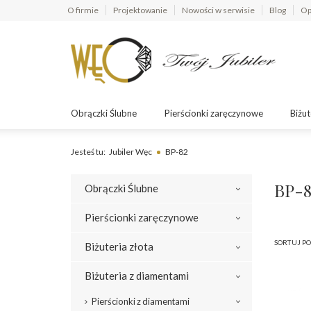
O firmie
Projektowanie
Nowości w serwisie
Blog
Op
Obrączki Ślubne
Pierścionki zaręczynowe
Biżut
Jesteś tu:
Jubiler Węc
BP-82
BP-8
Obrączki Ślubne
Pierścionki zaręczynowe
SORTUJ PO
Biżuteria złota
Biżuteria z diamentami
Pierścionki z diamentami