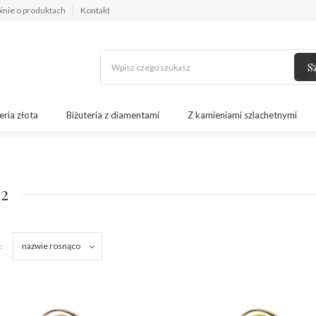
inie o produktach
Kontakt
S
eria złota
Biżuteria z diamentami
Z kamieniami szlachetnymi
2
nazwie rosnąco
: