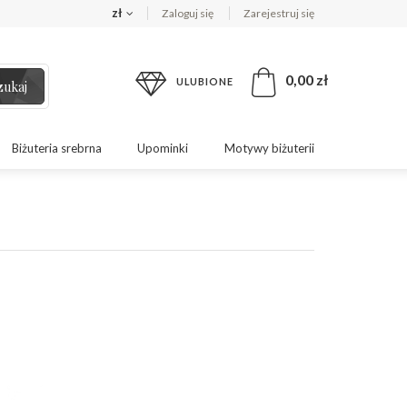
zł
Zaloguj się
Zarejestruj się
0,00 zł
ULUBIONE
zukaj
Biżuteria srebrna
Upominki
Motywy biżuterii