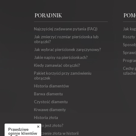
PORADNIK
POM
Najczęściej zadawane pytania (FAQ)
Jak ku
Jak zmierzyć rozmiar pierścionka lub
Koszty
obrączki?
Sposob
Jak wybrać pierścionek zaręczynowy?
Sprawd
Jakie napisy na pierścionkach?
Progra
Kiedy zamawiać obrączki?
Cechy p
Pakiet korzyści przy zamówieniu
szlache
obrączek
Historia diamentów
Barwa diamentu
Czystość diamentu
Krwawe diamenty
Historia złota
Co to jest złoto?
Prawdziwe
Znaczenie złota w historii
opinie klientów