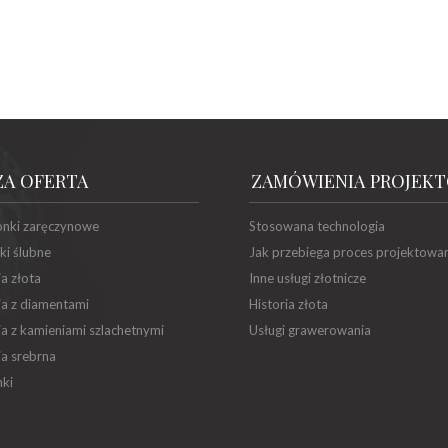
ZA OFERTA
ZAMÓWIENIA PROJEK
onki zaręczynowe
Stosowana technologia
ki ślubne
Jak przebiega proces projektowa
ia złota
Inne usługi złotnicze
ia z diamentami
Historia złota
ia z kamieniami szlachetnymi
Usługi grawerowania
ia srebrna
ki