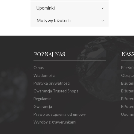
Upominki
Motywy biżuterii
POZNAJ NAS
NAS
O nas
Pierści
Wiadomości
Obrącz
Polityka prywatności
Biżuter
Gwarancja Trusted Shops
Biżuter
Regulamin
Biżuter
Gwarancja
Biżuter
Prawo odstąpienia od umowy
Upomin
Wyroby z grawerunkami