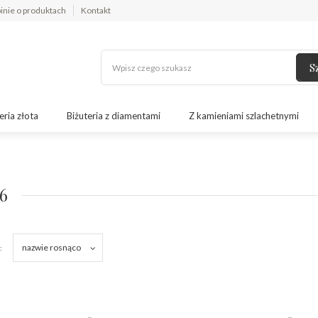
inie o produktach
Kontakt
S
eria złota
Biżuteria z diamentami
Z kamieniami szlachetnymi
6
nazwie rosnąco
: