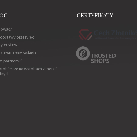
OC
CERTYFIKATY
pować?
 dostawy przesyłek
y zapłaty
ź status zamówienia
m partnerski
robiercze na wyrobach z metali
tnych