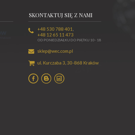
SKONTAKTUJ SIĘ Z NAMI
+48 530 788 401
,
+48 12 65 11 473
OD PONIEDZIAŁKU DO PIĄTKU 10 - 18
sklep@wec.com.pl
ul. Kurczaba 3,
30-868
Kraków