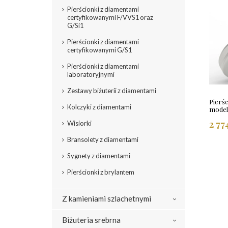
Pierścionki z diamentami
certyfikowanymi F/VVS1 oraz
G/Si1
Pierścionki z diamentami
certyfikowanymi G/S1
Pierścionki z diamentami
laboratoryjnymi
Zestawy biżuterii z diamentami
Pierśc
Kolczyki z diamentami
model
2 77
Wisiorki
Bransolety z diamentami
Sygnety z diamentami
Pierścionki z brylantem
Z kamieniami szlachetnymi
Biżuteria srebrna