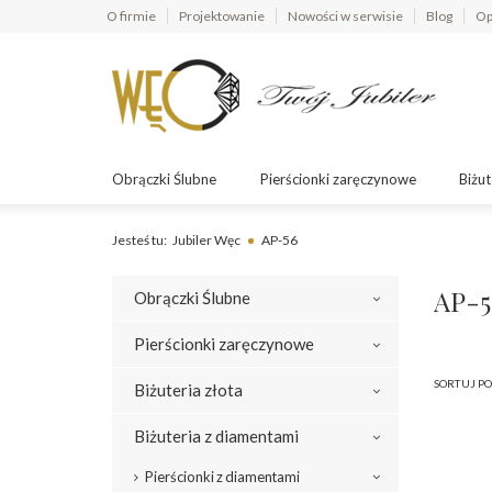
O firmie
Projektowanie
Nowości w serwisie
Blog
Op
Obrączki Ślubne
Pierścionki zaręczynowe
Biżut
Jesteś tu:
Jubiler Węc
AP-56
AP-5
Obrączki Ślubne
Pierścionki zaręczynowe
SORTUJ PO
Biżuteria złota
Biżuteria z diamentami
Pierścionki z diamentami