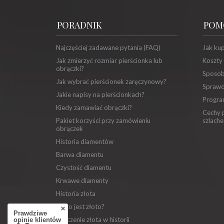
PORADNIK
POM
Najczęściej zadawane pytania (FAQ)
Jak ku
Jak zmierzyć rozmiar pierścionka lub
Koszty
obrączki?
Sposob
Jak wybrać pierścionek zaręczynowy?
Sprawd
Jakie napisy na pierścionkach?
Progra
Kiedy zamawiać obrączki?
Cechy p
Pakiet korzyści przy zamówieniu
szlache
obrączek
Historia diamentów
Barwa diamentu
Czystość diamentu
Krwawe diamenty
Historia złota
Co to jest złoto?
Prawdziwe
Znaczenie złota w historii
opinie klientów