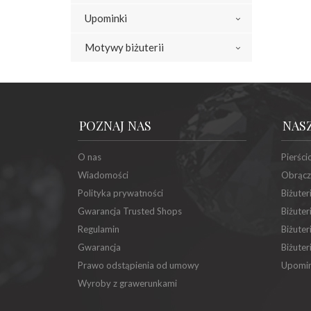
Upominki
Motywy biżuterii
POZNAJ NAS
NAS
O nas
Pierści
Wiadomości
Obrącz
Polityka prywatności
Biżuter
Gwarancja Trusted Shops
Biżuter
Regulamin
Biżuter
Gwarancja
Biżuter
Prawo odstąpienia od umowy
Upomin
Wyroby z grawerunkami