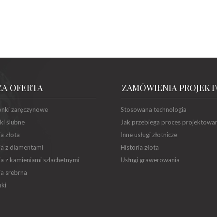
ZA OFERTA
ZAMÓWIENIA PROJEK
onki zaręczynowe
Stosowana technologia
ki ślubne
Jak przebiega proces projektowa
ia złota
Inne usługi złotnicze
ia z diamentami
Historia złota
ia z kamieniami szlachetnymi
Usługi grawerowania
ia srebrna
ki