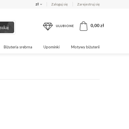
zł
Zaloguj się
Zarejestruj się
0,00 zł
ULUBIONE
zukaj
Biżuteria srebrna
Upominki
Motywy biżuterii