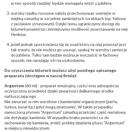
w ten sposób rzadziej będzie wymagała wizyt u jubilera.
679-25-92-107; sklep@wec.com.pl
Bezpieczeństwo
Nie nadaje się dla dzieci w wieku poniżej 3 lat
wyroby rzadko noszone należy przechowywać owinięte w
- rodzaj
,
Elementy w wyrobie wykonane z białego złota
miękką szmatkę w szczelnie zamkniętych torebkach (np. foliowe
ostrzeżenia
:
zawierają nikiel
z zaciskiem strunowym). Dzięki temu ograniczymy dostęp do
biżuterii powietrza i zmniejszymy możliwość powstawania na niej
tlenków.
jeżeli jednak spostrzeżesz się że osad który na niej powstał jest
tak trwały, że nie możesz go usunąć, spakuj te wyroby i zanieś je
do jubilera. Tylko tam będzie można je wyczyścić w fachowy
sposób, nie narażając ich na uszkodzenia.
Do czyszczenia biżuterii możesz użyć poniżego opisanego
preparatu (dostępne w naszej firmie):
Argentum
(60 ml) - preparat emulsyjny, czyści oraz zabezpiecza
oczyszczony przedmiot dzięki zawartości delikatnego środka
natłuszczającego
Nie zanurzać w nim wyrobów z kamieniami organicznymi (perła,
turkus, koral itp.) gdyż mogą zmatowieć. W takim przypadku
namoczoną płynem "Argentum" szmatką przetrzeć część metalową
nie dotykając kamienia. W wypadku braku pewności co do
zachowania się kamienia, zrobić próbkę działania płynu "Argentum"
w miejscu niewidocznym.