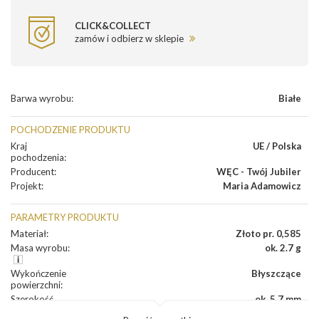
CLICK&COLLECT
zamów i odbierz w sklepie
Barwa wyrobu
:
Białe
POCHODZENIE PRODUKTU
Kraj
UE / Polska
pochodzenia
:
Producent
:
WĘC - Twój Jubiler
Projekt
:
Maria Adamowicz
PARAMETRY PRODUKTU
Materiał
:
Złoto pr. 0,585
Masa wyrobu
:
ok. 2.7 g
Wykończenie
Błyszczące
powierzchni
:
Szerokość
ok. 5.7 mm
korony
: