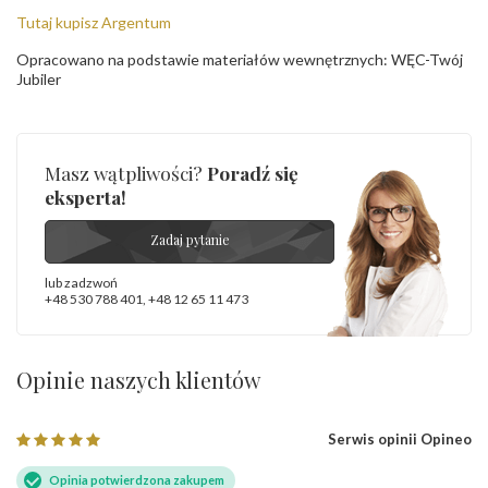
Tutaj kupisz Argentum
Opracowano na podstawie materiałów wewnętrznych: WĘC-Twój
Jubiler
Masz wątpliwości?
Poradź się
eksperta!
Zadaj pytanie
lub zadzwoń
+48 530 788 401
,
+48 12 65 11 473
Opinie naszych klientów
Serwis opinii Opineo
Opinia potwierdzona zakupem