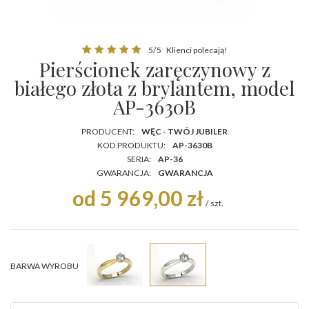
5/5
Klienci polecają!
Pierścionek zaręczynowy z
białego złota z brylantem, model
AP-3630B
PRODUCENT:
WĘC - TWÓJ JUBILER
KOD PRODUKTU:
AP-3630B
SERIA:
AP-36
GWARANCJA:
GWARANCJA
od 5 969,00 zł
/
szt.
BARWA WYROBU