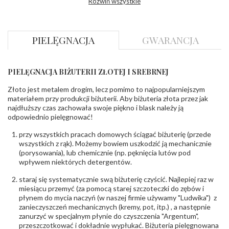
Rozwiń wszystkie
Wysokosć
ok. 4 mm
korony
:
Szerokość szyny
ok. 2.4 mm
dół
:
PIELĘGNACJA
GWARANCJA
Szerokość szyny
ok. 3 mm
bok
:
PIELĘGNACJA BIŻUTERII ZŁOTEJ I SREBRNEJ
DIAMENTY
Kamień
:
Diament
Złoto jest metalem drogim, lecz pomimo to najpopularniejszym
Szlif
:
Brylantowy okrągły
materiałem przy produkcji biżuterii. Aby biżuteria złota przez jak
Liczba
0.300 ct - 1 szt.
najdłuższy czas zachowała swoje piękno i blask należy ją
diamentów
:
odpowiednio pielęgnować!
Liczba
1 szt.
diamentów
przy wszystkich pracach domowych ściągać biżuterię (przede
(łącznie)
:
wszystkich z rąk). Możemy bowiem uszkodzić ją mechanicznie
Masa
0.3 ct
(porysowania), lub chemicznie (np. pęknięcia lutów pod
diamentów
wpływem niektórych detergentów.
(łącznie)
:
Barwa
:
Minimum: G
staraj się systematycznie swą biżuterię czyścić. Najlepiej raz w
Czystość
:
Minimum: Si1
miesiącu przemyć (za pomocą starej szczoteczki do zębów i
płynem do mycia naczyń (w naszej firmie używamy "Ludwika") z
zanieczyszczeń mechanicznych (kremy, pot, itp.) , a następnie
INNE PARAMETRY
zanurzyć w specjalnym płynie do czyszczenia "Argentum",
Producent
WĘC-Twój Jubiler S.C. Artur Węc, Małgorzata
przeszczotkować i dokładnie wypłukać. Biżuteria pielęgnowana
odpowiedzialny
:
Suchan, ul. Kurczaba 3, 30-868 Kraków; NIP: