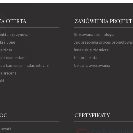
ZA OFERTA
ZAMÓWIENIA PROJEK
onki zaręczynowe
Stosowana technologia
ki ślubne
Jak przebiega proces projektowa
ia złota
Inne usługi złotnicze
ia z diamentami
Historia złota
ia z kamieniami szlachetnymi
Usługi grawerowania
ia srebrna
ki
OC
CERTYFIKATY
pować?