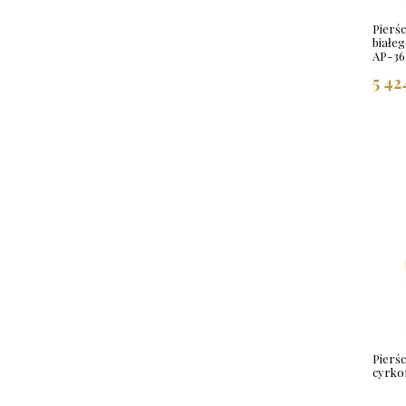
Pierś
białeg
AP-36
5 42
Pierśc
cyrko