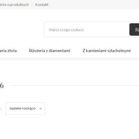
inie o produktach
Kontakt
S
eria złota
Biżuteria z diamentami
Z kamieniami szlachetnymi
6
nazwie rosnąco
: