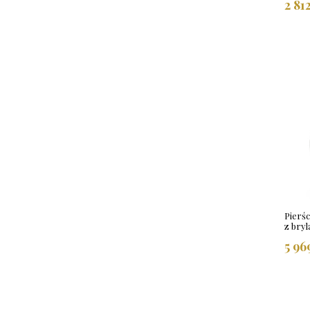
2 81
Pierś
z bry
5 96