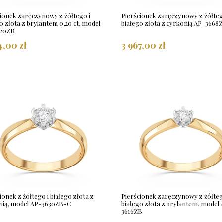
cionek zaręczynowy z żółtego i
Pierścionek zaręczynowy z żółteg
o złota z brylantem 0,20 ct, model
białego złota z cyrkonią AP-366
20ZB
4,00 zł
3 967,00 zł
ionek z żółtego i białego złota z
Pierścionek zaręczynowy z żółteg
nią, model AP-3630ZB-C
białego złota z brylantem, model
3616ZB