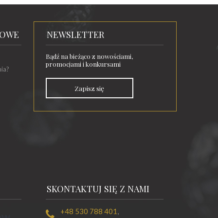
TOWE
NEWSLETTER
Bądź na bieżąco z nowościami,
promocjami i konkursami
nia?
Zapisz się
SKONTAKTUJ SIĘ Z NAMI
+48 530 788 401
,