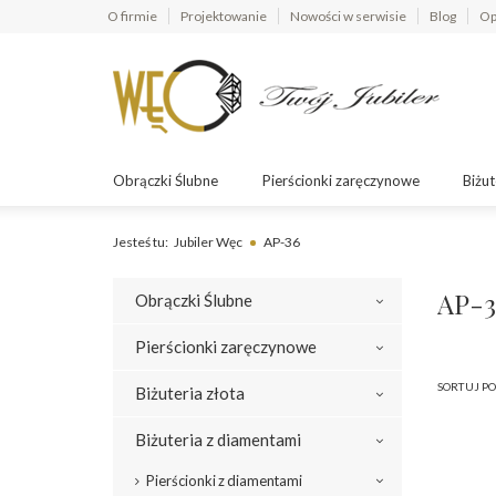
O firmie
Projektowanie
Nowości w serwisie
Blog
Op
Obrączki Ślubne
Pierścionki zaręczynowe
Biżut
Jesteś tu:
Jubiler Węc
AP-36
AP-3
Obrączki Ślubne
Pierścionki zaręczynowe
SORTUJ PO
Biżuteria złota
Biżuteria z diamentami
Pierścionki z diamentami