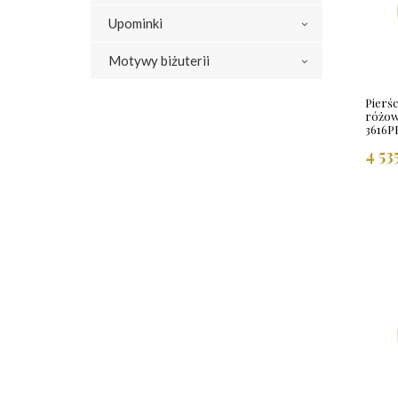
Upominki
Motywy biżuterii
Pierśc
różow
3616P
4 53