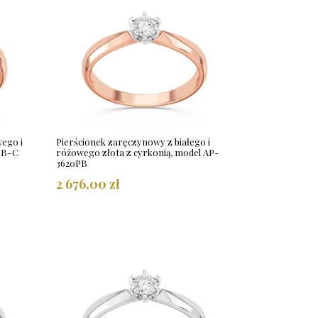
ego i
Pierścionek zaręczynowy z białego i
8PB-C
różowego złota z cyrkonią, model AP-
3620PB
2 676,00 zł