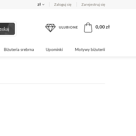
zł
Zaloguj się
Zarejestruj się
0,00 zł
ULUBIONE
zukaj
Biżuteria srebrna
Upominki
Motywy biżuterii