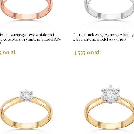
ionek zaręczynowy z białego i
Pierścionek zaręczynowy z białeg
ego złota z brylantem, model AP-
z brylantem, model AP-3616B
B
5,00 zł
4 535,00 zł