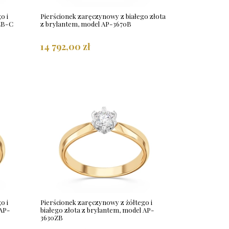
o i
Pierścionek zaręczynowy z białego złota
8ZB-C
z brylantem, model AP-3670B
14 792,00 zł
o i
Pierścionek zaręczynowy z żółtego i
 AP-
białego złota z brylantem, model AP-
3630ZB