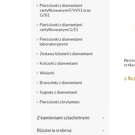
Pierścionki z diamentami
certyfikowanymi F/VVS1 oraz
G/Si1
Pierścionki z diamentami
certyfikowanymi G/S1
Pierścionki z diamentami
laboratoryjnymi
Zestawy biżuterii z diamentami
Pierśc
Kolczyki z diamentami
cyrko
Wisiorki
2 81
Bransolety z diamentami
Sygnety z diamentami
Pierścionki z brylantem
Z kamieniami szlachetnymi
Biżuteria srebrna