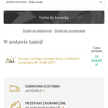
BARWA WYROBU:
Żółte i białe
Dodaj do koszyka
Dodaj do ulubionych
Dodaj do porównania
W zestawie taniej!
Cena
zestawu
15
Zestaw z żółtego i białego złota z rubinami i
816,00
brylantami AP-69ZB-ZEST
zł
DARMOWA DOSTAWA
od 50,00 zł
PRZESYŁKI ZAGRANICZNE
do wybranych krajów UE