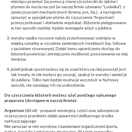
miesiącu przemyć (za pomocą starej szczoteczki do zębów i
Liczba kamieni
:
Rubin - 2 szt.
płynem do mycia naczyń (w naszej firmie używamy "Ludwika") z
Szlif kamieni
:
Fasetowy owalny
zanieczyszczeń mechanicznych (kremy, pot, itp.) , a następnie
Masa kamieni
zanurzyć w specjalnym płynie do czyszczenia "Argentum",
ok. 1.08 ct.
(łącznie)
:
przeszczotkować i dokładnie wypłukać. Biżuteria pielęgnowana
w ten sposób rzadziej będzie wymagała wizyt u jubilera.
INNE PARAMETRY
wyroby rzadko noszone należy przechowywać owinięte w
Producent
WĘC-Twój Jubiler S.C. Artur Węc, Małgorzata
miękką szmatkę w szczelnie zamkniętych torebkach (np. foliowe
odpowiedzialny
:
Suchan, ul. Kurczaba 3, 30-868 Kraków; NIP:
z zaciskiem strunowym). Dzięki temu ograniczymy dostęp do
679-25-92-107; sklep@wec.com.pl
biżuterii powietrza i zmniejszymy możliwość powstawania na niej
Bezpieczeństwo
Nie nadaje się dla dzieci w wieku poniżej 3 lat
tlenków.
- rodzaj
,
Elementy w wyrobie wykonane z białego złota
ostrzeżenia
:
zawierają nikiel
jeżeli jednak spostrzeżesz się że osad który na niej powstał jest
tak trwały, że nie możesz go usunąć, spakuj te wyroby i zanieś je
do jubilera. Tylko tam będzie można je wyczyścić w fachowy
sposób, nie narażając ich na uszkodzenia.
Do czyszczenia biżuterii możesz użyć poniżego opisanego
preparatu (dostępne w naszej firmie):
Argentum
(60 ml) - preparat emulsyjny, czyści oraz zabezpiecza
oczyszczony przedmiot dzięki zawartości delikatnego środka
natłuszczającego
Nie zanurzać w nim wyrobów z kamieniami organicznymi (perła,
turkus, koral itp.) gdyż mogą zmatowieć. W takim przypadku