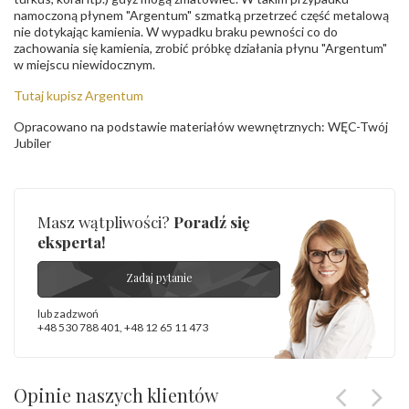
namoczoną płynem "Argentum" szmatką przetrzeć część metalową
nie dotykając kamienia. W wypadku braku pewności co do
zachowania się kamienia, zrobić próbkę działania płynu "Argentum"
w miejscu niewidocznym.
Tutaj kupisz Argentum
Opracowano na podstawie materiałów wewnętrznych: WĘC-Twój
Jubiler
Masz wątpliwości?
Poradź się
eksperta!
Zadaj pytanie
lub zadzwoń
+48 530 788 401
,
+48 12 65 11 473
Opinie naszych klientów