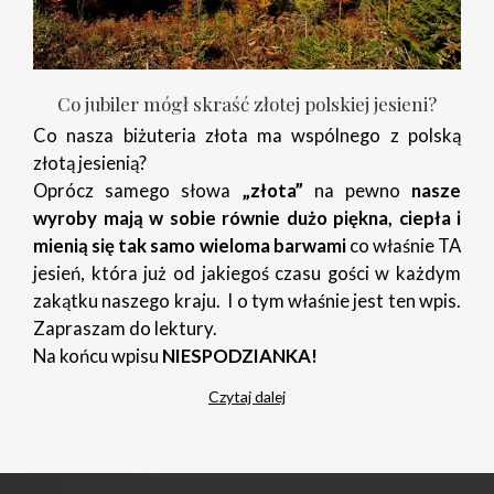
Co jubiler mógł skraść złotej polskiej jesieni?
Co nasza biżuteria złota ma wspólnego z polską
złotą jesienią?
Oprócz samego słowa
„złota”
na pewno
nasze
wyroby mają w sobie równie dużo piękna, ciepła i
mienią się tak samo wieloma barwami
co właśnie TA
jesień, która już od jakiegoś czasu gości w każdym
zakątku naszego kraju. I o tym właśnie jest ten wpis.
Zapraszam do lektury.
Na końcu wpisu
NIESPODZIANKA!
Czytaj dalej