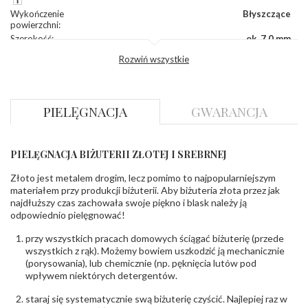
Wykończenie
Błyszczące
powierzchni
:
Szerokość
:
ok. 7,0 mm
Wysokość
:
ok. 19,0 mm
Rozwiń wszystkie
Zapięcie
:
Angielskie
DIAMENTY
PIELĘGNACJA
GWARANCJA
Kamień
:
Diament
Szlif
:
Brylantowy okrągły
Liczba
0.004 ct - 10 szt.
diamentów
:
PIELĘGNACJA BIŻUTERII ZŁOTEJ I SREBRNEJ
Liczba
10 szt.
diamentów
Złoto jest metalem drogim, lecz pomimo to najpopularniejszym
(łącznie)
:
materiałem przy produkcji biżuterii. Aby biżuteria złota przez jak
Masa
0.04 ct
najdłuższy czas zachowała swoje piękno i blask należy ją
diamentów
odpowiednio pielęgnować!
(łącznie)
:
Barwa
:
F
przy wszystkich pracach domowych ściągać biżuterię (przede
Czystość
:
VS
wszystkich z rąk). Możemy bowiem uszkodzić ją mechanicznie
(porysowania), lub chemicznie (np. pęknięcia lutów pod
wpływem niektórych detergentów.
POZOSTAŁE KAMIENIE
Rodzaje
Rubin
staraj się systematycznie swą biżuterię czyścić. Najlepiej raz w
kamieni
: