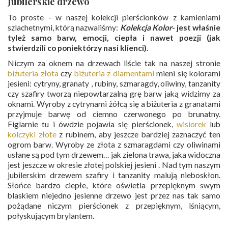
Jubilerskie drzewo
To proste - w naszej kolekcji pierścionków z kamieniami
szlachetnymi, którą nazwaliśmy:
Kolekcja Kolor
- jest właśnie
tyleż samo barw, emocji, ciepła i nawet poezji (jak
stwierdzili co poniektórzy nasi klienci).
Niczym za oknem na drzewach liście tak na naszej stronie
biżuteria złota
czy
biżuteria z diamentami
mieni się kolorami
jesieni: cytryny, granaty , rubiny, szmaragdy, oliwiny, tanzanity
czy szafiry tworzą niepowtarzalną grę barw jaką widzimy za
oknami. Wyroby z cytrynami żółcą się a biżuteria z granatami
przyjmuje barwę od ciemno czerwonego po brunatny.
Figlarnie tu i ówdzie pojawia się pierścionek,
wisiorek
lub
kolczyki złote
z rubinem, aby jeszcze bardziej zaznaczyć ten
ogrom barw. Wyroby ze złota z szmaragdami czy oliwinami
usłane są pod tym drzewem… jak zielona trawa, jaka widoczna
jest jeszcze w okresie złotej polskiej jesieni . Nad tym naszym
jubilerskim drzewem szafiry i tanzanity malują nieboskłon.
Słońce bardzo ciepłe, które oświetla przepięknym swym
blaskiem niejedno jesienne drzewo jest przez nas tak samo
pożądane niczym pierścionek z przepięknym, lśniącym,
połyskującym brylantem.