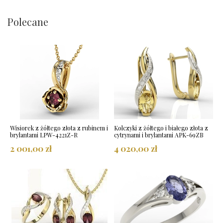
Polecane
Wisiorek z żółtego złota z rubinem i
Kolczyki z żółtego i białego złota z
brylantami LPW-4221Z-R
cytrynami i brylantami APK-69ZB
2 001,00 zł
4 020,00 zł