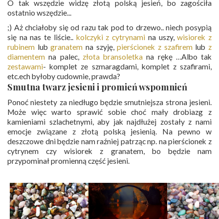
O tak wszędzie widzę złotą polską jesień, bo zagościła
ostatnio wszędzie...
;) Aż chciałoby się od razu tak pod to drzewo.. niech posypią
się na nas te liście..
kolczyki z cytrynami
na uszy,
wisiorek z
rubinem
lub
granatem
na szyję,
pierścionek z szafirem
lub
z
diamentem
na palec,
złota bransoletka
na rękę …Albo tak
zestawami
- komplet ze szmaragdami, komplet z szafirami,
etc.ech byłoby cudownie, prawda?
Smutna twarz jesieni i promień wspomnień
Ponoć niestety za niedługo będzie smutniejsza strona jesieni.
Może więc warto sprawić sobie choć mały drobiazg z
kamieniami szlachetnymi, aby jak najdłużej zostały z nami
emocje związane z złotą polską jesienią. Na pewno w
deszczowe dni będzie nam raźniej patrząc np. na pierścionek z
cytrynem czy wisiorek z granatem, bo będzie nam
przypominał promienną część jesieni.