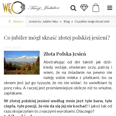
Wstecz
Jesteś tu:
Jubiler Węc
Blog
Co jubiler mógł skraść złotej pol
Co jubiler mógł skraść złotej polskiej jesieni?
2017-10-20
Złota Polska Jesień
Abstrahując od dni takich jak dziś-
kiedy wstaje, otwieram oczy, patrzę i
wiem, że na śniadanie na pewno nie
naleję sobie mleka z płatkami, bo za
oknem jest już go tyyyyle, że nic nie widać- to uwielbiam tę
porę roku. A raczej jest promienniejsze oblicze niż to smutne,
zapłakane.
W złotej polskiej jesieni według mnie jest tyle barw, tyle
ciepła, tyle poezji, że nie da się jej nie kochać!
I jakoś tak od
razu skojarzyłam to z naszymi wyrobami. Dlaczego?