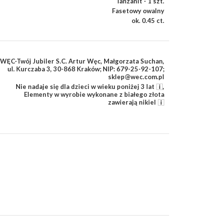
Tanzanit - 1 szt.
Fasetowy owalny
ok. 0.45 ct.
WĘC-Twój Jubiler S.C. Artur Węc, Małgorzata Suchan,
ul. Kurczaba 3, 30-868 Kraków; NIP: 679-25-92-107;
sklep@wec.com.pl
Nie nadaje się dla dzieci w wieku poniżej 3 lat
,
Elementy w wyrobie wykonane z białego złota
zawierają nikiel