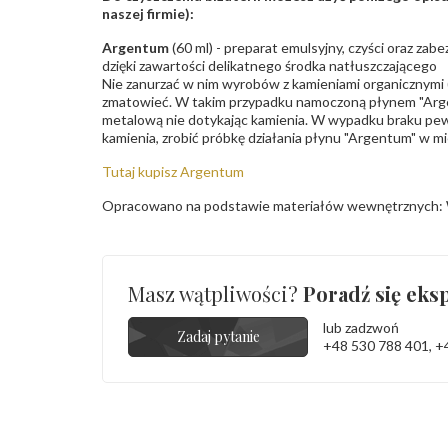
naszej firmie):
Argentum
(60 ml) - preparat emulsyjny, czyści oraz za
dzięki zawartości delikatnego środka natłuszczającego
Nie zanurzać w nim wyrobów z kamieniami organicznymi (p
zmatowieć. W takim przypadku namoczoną płynem "Arge
metalową nie dotykając kamienia. W wypadku braku pew
kamienia, zrobić próbkę działania płynu "Argentum" w m
Tutaj kupisz Argentum
Opracowano na podstawie materiałów wewnętrznych: 
Masz wątpliwości?
Poradź się eksp
lub zadzwoń
Zadaj pytanie
+48 530 788 401
,
+