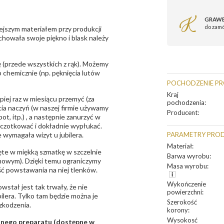
GRAWE
do zam
ejszym materiałem przy produkcji
zachowała swoje piękno i blask należy
 (przede wszystkich z rąk). Możemy
 chemicznie (np. pęknięcia lutów
POCHODZENIE P
Kraj
epiej raz w miesiącu przemyć (za
pochodzenia
:
ia naczyń (w naszej firmie używamy
Producent
:
t, itp.) , a następnie zanurzyć w
zczotkować i dokładnie wypłukać.
 wymagała wizyt u jubilera.
PARAMETRY PRO
Materiał
:
te w miękką szmatkę w szczelnie
Barwa wyrobu
:
unowym). Dzięki temu ograniczymy
Masa wyrobu
:
ść powstawania na niej tlenków.
Wykończenie
owstał jest tak trwały, że nie
powierzchni
:
bilera. Tylko tam będzie można je
Szerokość
zkodzenia.
korony
:
Wysokosć
sanego preparatu (dostępne w