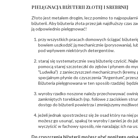
PIELĘGNACJA BIŻUTERII ZŁOTEJ I SREBRNEJ
Złoto jest metalem drogim, lecz pomimo to najpopularni
biżuterii. Aby biżuteria złota przez jak najdłuższy czas 
ją odpowiednio pielęgnować!
przy wszystkich pracach domowych ściągać biżuterię
bowiem uszkodzić ją mechanicznie (porysowania), lub
pod wpływem niektórych detergentów.
staraj się systematycznie swą biżuterię czyścić. Najl
pomocą starej szczoteczki do zębów i płynem do myc
"Ludwika") z zanieczyszczeń mechanicznych (kremy, po
specjalnym płynie do czyszczenia "Argentum", przes
Biżuteria pielęgnowana w ten sposób rzadziej będzie
wyroby rzadko noszone należy przechowywać owinię
zamkniętych torebkach (np. foliowe z zaciskiem str
dostęp do biżuterii powietrza i zmniejszymy możliwo
jeżeli jednak spostrzeżesz się że osad który na niej p
możesz go usunąć, spakuj te wyroby i zanieś je do ju
wyczyścić w fachowy sposób, nie narażając ich na us
Do czyszczenia biżuterii możesz użyć poniżego opi