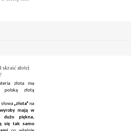
 skraść złotej
?
uteria złota ma
 polską złotą
 słowa
„złota”
na
 wyroby mają w
 dużo piękna,
ią się tak samo
ami
co właśnie