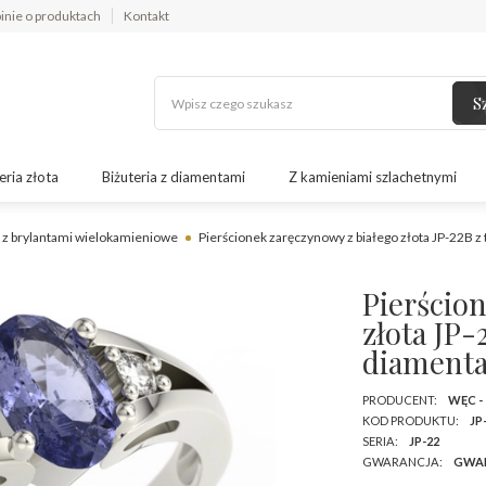
inie o produktach
Kontakt
S
eria złota
Biżuteria z diamentami
Z kamieniami szlachetnymi
i z brylantami wielokamieniowe
Pierścionek zaręczynowy z białego złota JP-22B z 
Pierścio
złota JP-
diamenta
PRODUCENT:
WĘC -
KOD PRODUKTU:
JP
SERIA:
JP-22
GWARANCJA:
GWA