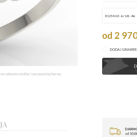
ROZMIAR:
6 / UE- 46
od 2 970
DODAJ GRAWE
D
 nie odzwierciedlać rzeczywistej barwy
JA
DARM
od 50,00