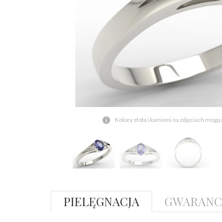
Kolory złota i kamieni na zdjęciach mogą
PIELĘGNACJA
GWARANC