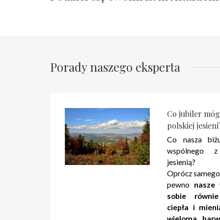
Porady naszego eksperta
Co jubiler mógł
polskiej jesieni
Co nasza biż
wspólnego z
jesienią?
Oprócz samego
pewno
nasze
sobie równie
ciepła i mien
wieloma barw