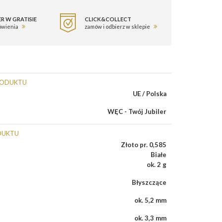
R W GRATISIE
CLICK&COLLECT
ówienia
zamów i odbierz w sklepie
RODUKTU
UE / Polska
WĘC - Twój Jubiler
DUKTU
Złoto pr. 0,585
Białe
ok. 2 g
Błyszczące
ok. 5,2 mm
ok. 3,3 mm