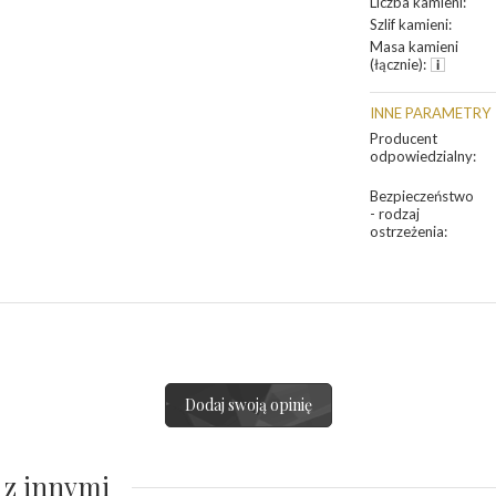
Liczba kamieni
:
Szlif kamieni
:
Masa kamieni
(łącznie)
:
INNE PARAMETRY
Producent
odpowiedzialny
:
Bezpieczeństwo
- rodzaj
ostrzeżenia
:
Dodaj swoją opinię
 z innymi