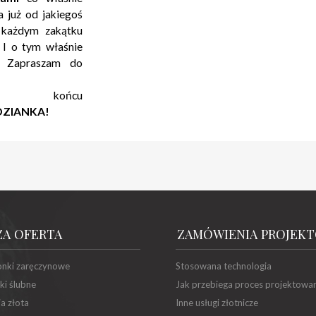
a już od jakiegoś
 każdym zakątku
 I o tym właśnie
s. Zapraszam do
końcu
DZIANKA!
ZA OFERTA
ZAMÓWIENIA PROJEK
onki zaręczynowe
Stosowana technologia
ki ślubne
Jak przebiega proces projektowa
ia złota
Inne usługi złotnicze