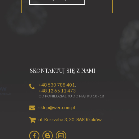
SKONTAKTUJ SIĘ Z NAMI
+48 530 788 401
,
+48 12 65 11 473
OD PONIEDZIAŁKU DO PIĄTKU 10 - 18
sklep@wec.com.pl
ul. Kurczaba 3,
30-868
Kraków