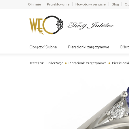
O firmie
Projektowanie
Nowości w serwisie
Blog
Op
Obrączki Ślubne
Pierścionki zaręczynowe
Biżut
Jesteś tu:
Jubiler Węc
Pierścionki zaręczynowe
Pierścionk