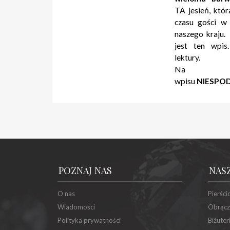
TA jesień, któr
czasu gości w
naszego kraju.
jest ten wpi
lektury.
Na 
wpisu
NIESPO
POZNAJ NAS
NAS
O nas
Pierści
Wiadomości
Obrącz
Polityka prywatności
Biżuter