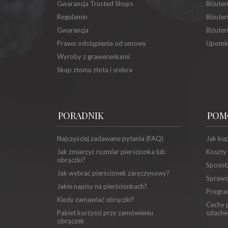
Gwarancja Trusted Shops
Biżuter
Regulamin
Biżuter
Gwarancja
Biżuter
Prawo odstąpienia od umowy
Upomin
Wyroby z grawerunkami
Skup złomu złota i srebra
PORADNIK
POM
Najczęściej zadawane pytania (FAQ)
Jak ku
Jak zmierzyć rozmiar pierścionka lub
Koszty
obrączki?
Sposob
Jak wybrać pierścionek zaręczynowy?
Sprawd
Jakie napisy na pierścionkach?
Progra
Kiedy zamawiać obrączki?
Cechy p
Pakiet korzyści przy zamówieniu
szlache
obrączek