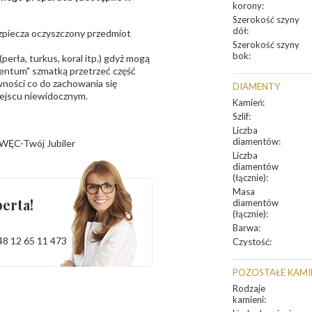
korony
:
Szerokość szyny
dół
:
bezpiecza oczyszczony przedmiot
Szerokość szyny
bok
:
erła, turkus, koral itp.) gdyż mogą
ntum" szmatką przetrzeć część
ności co do zachowania się
DIAMENTY
iejscu niewidocznym.
Kamień
:
Szlif
:
Liczba
diamentów
:
WĘC-Twój Jubiler
Liczba
diamentów
(łącznie)
:
Masa
erta!
diamentów
(łącznie)
:
Barwa
:
48 12 65 11 473
Czystość
:
POZOSTAŁE KAMI
Rodzaje
kamieni
: