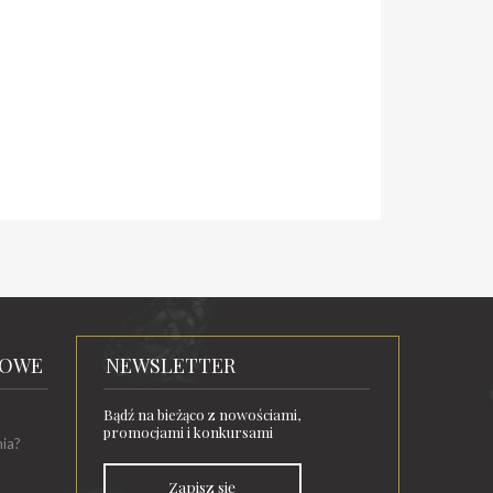
TOWE
NEWSLETTER
Bądź na bieżąco z nowościami,
promocjami i konkursami
nia?
Zapisz się