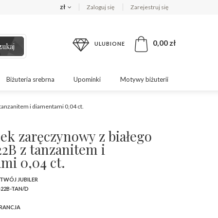
zł
Zaloguj się
Zarejestruj się
0,00 zł
ULUBIONE
zukaj
Biżuteria srebrna
Upominki
Motywy biżuterii
tanzanitem i diamentami 0,04 ct.
nek zaręczynowy z białego
22B z tanzanitem i
mi 0,04 ct.
 TWÓJ JUBILER
-22B-TAN/D
RANCJA