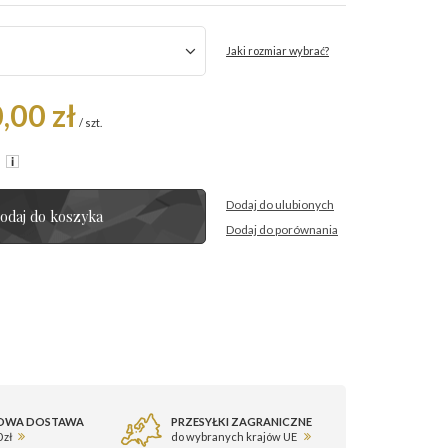
Jaki rozmiar wybrać?
,00 zł
/
szt.
R
Dodaj do ulubionych
odaj do koszyka
Dodaj do porównania
OWA DOSTAWA
PRZESYŁKI ZAGRANICZNE
 zł
do wybranych krajów UE