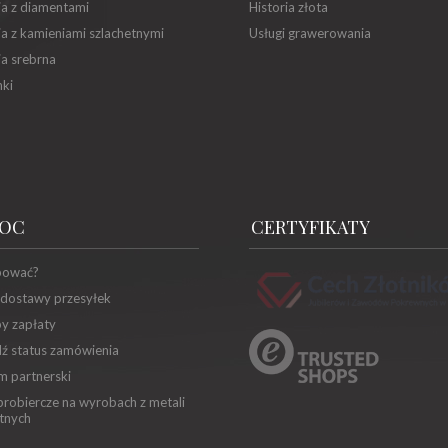
ia z diamentami
Historia złota
ia z kamieniami szlachetnymi
Usługi grawerowania
ia srebrna
ki
OC
CERTYFIKATY
pować?
 dostawy przesyłek
y zapłaty
ź status zamówienia
m partnerski
robiercze na wyrobach z metali
tnych