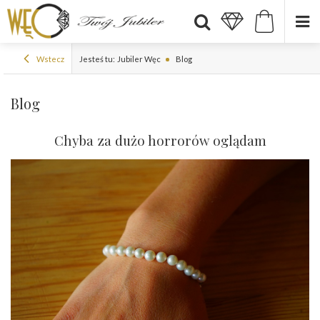
Wstecz
Jesteś tu:
Jubiler Węc
Blog
Blog
Chyba za dużo horrorów oglądam