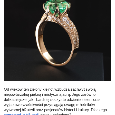
Od wieków ten zielony klejnot wzbudza zachwyt swoją
niepowtarzalną piękną i mistyczną aurą. Jego zarówno
delikatniejsze, jak i bardziej soczyste odcienie zieleni oraz
wyjątkowe właściwości przyciągają uwagę miłośników
wytwornej biżuterii oraz pasjonatów historii i kultury. Dlaczego
szmaragd w biżuterii
jest tak pożądany?