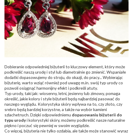
Dobieranie odpowiedniej biżuterii to kluczowy element, który może
podkreślić naszą urodę i styl lub diametralnie go zmienić. Wspaniałe
dodatki dopasowujemy do stroju, do okazji, do pracy... Wybierając
biżuterię, warto wziąć również pod uwagę m.in. swój typ urody co
pozwoli osiągnąć harmonijny efekt i podkreśli atuty.
Typ urody, taki jak: wiosenny, letni, jesienny lub zimowy, pomaga
określić, jakie kolory i style biżuterii będą najbardziej pasować do
naszego wyglądu. Kolorystyka skóry wpływa na to, czy złoto, czy
srebro będą bardziej korzystne, a także na wybór kamieni
szlachetnych. Dzięki odpowiedniemu
dopasowaniu biżuterii do
typu urody
i kolorystyki skóry, możemy podkreślić nasze naturalne
piękno i poczuć się pewniej w swoim wyglądzie.
Co więcej, biżuteria nie tylko ozdabia, ale także może stanowić wyraz