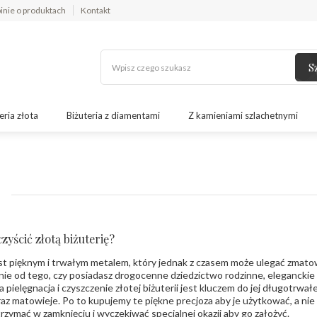
inie o produktach
Kontakt
S
eria złota
Biżuteria z diamentami
Z kamieniami szlachetnymi
zyścić złotą biżuterię?
st pięknym i trwałym metalem, który jednak z czasem może ulegać zmatow
nie od tego, czy posiadasz drogocenne dziedzictwo rodzinne, eleganckie 
a pielęgnacja i czyszczenie złotej biżuterii jest kluczem do jej długotrwa
raz matowieje. Po to kupujemy te piękne precjoza aby je użytkować, a nie 
rzymać w zamknięciu i wyczekiwać specjalnej okazji aby go założyć.