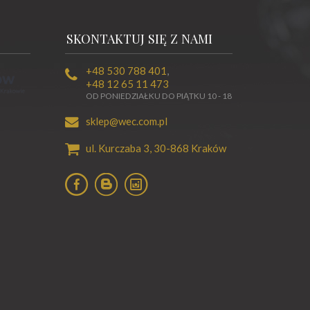
SKONTAKTUJ SIĘ Z NAMI
+48 530 788 401
,
+48 12 65 11 473
OD PONIEDZIAŁKU DO PIĄTKU 10 - 18
sklep@wec.com.pl
ul. Kurczaba 3,
30-868
Kraków