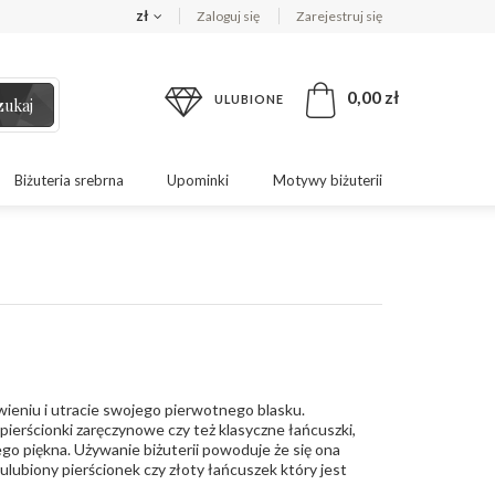
zł
Zaloguj się
Zarejestruj się
0,00 zł
ULUBIONE
zukaj
Biżuteria srebrna
Upominki
Motywy biżuterii
ieniu i utracie swojego pierwotnego blasku.
pierścionki zaręczynowe czy też klasyczne łańcuszki,
łego piękna. Używanie biżuterii powoduje że się ona
ulubiony pierścionek czy złoty łańcuszek który jest