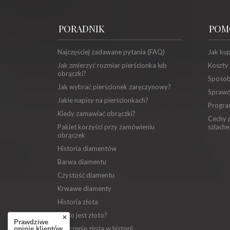
PORADNIK
POM
Najczęściej zadawane pytania (FAQ)
Jak ku
Jak zmierzyć rozmiar pierścionka lub
Koszty
obrączki?
Sposob
Jak wybrać pierścionek zaręczynowy?
Sprawd
Jakie napisy na pierścionkach?
Progra
Kiedy zamawiać obrączki?
Cechy p
Pakiet korzyści przy zamówieniu
szlache
obrączek
Historia diamentów
Barwa diamentu
Czystość diamentu
Krwawe diamenty
Historia złota
Co to jest złoto?
Prawdziwe
Znaczenie złota w historii
opinie klientów