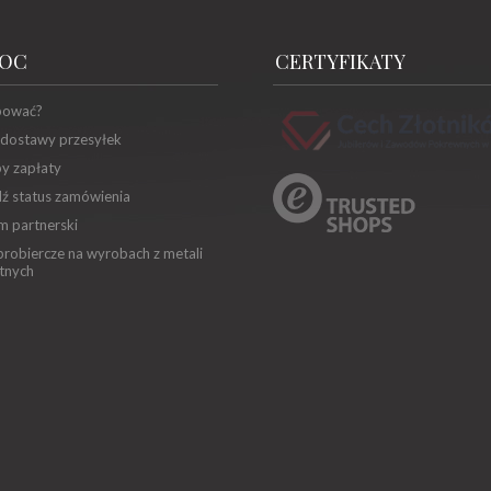
OC
CERTYFIKATY
pować?
 dostawy przesyłek
y zapłaty
ź status zamówienia
m partnerski
robiercze na wyrobach z metali
tnych