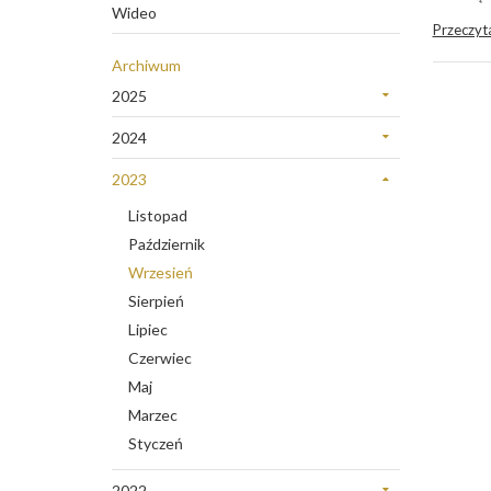
Wideo
Przeczyta
Archiwum
2025
Grudzień
2024
Sierpień
Listopad
Lipiec
2023
Marzec
Styczeń
Listopad
Luty
Październik
Wrzesień
Sierpień
Lipiec
Czerwiec
Maj
Marzec
Styczeń
2022