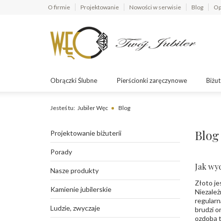
O firmie
Projektowanie
Nowości w serwisie
Blog
Op
Obrączki Ślubne
Pierścionki zaręczynowe
Biżut
Jesteś tu:
Jubiler Węc
Blog
Blog
Projektowanie biżuterii
Porady
Jak wyc
Nasze produkty
Złoto je
Kamienie jubilerskie
Niezależ
regularn
Ludzie, zwyczaje
brudzi o
ozdobą t