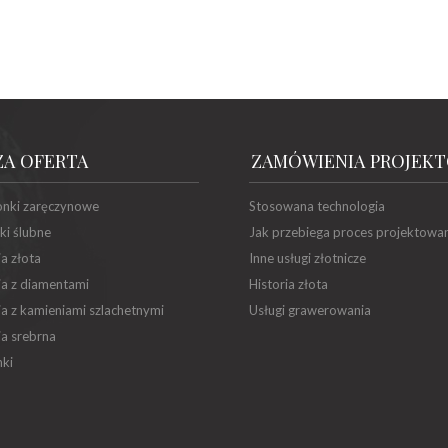
ZA OFERTA
ZAMÓWIENIA PROJEK
onki zaręczynowe
Stosowana technologia
ki ślubne
Jak przebiega proces projektowa
ia złota
Inne usługi złotnicze
ia z diamentami
Historia złota
ia z kamieniami szlachetnymi
Usługi grawerowania
ia srebrna
ki