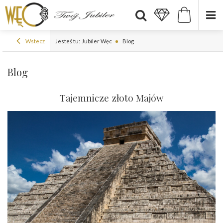
Wstecz
Jesteś tu:
Jubiler Węc
Blog
Blog
Tajemnicze złoto Majów