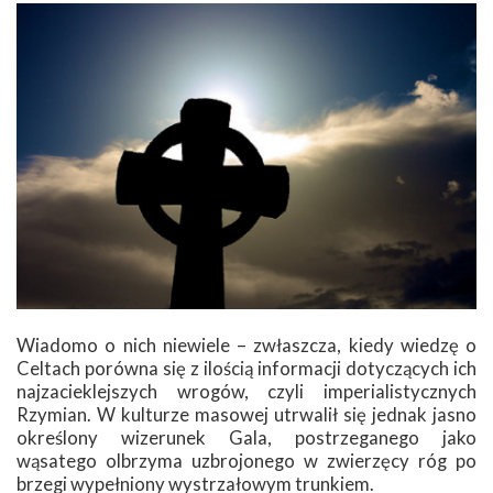
Wiadomo o nich niewiele – zwłaszcza, kiedy wiedzę o
Celtach porówna się z ilością informacji dotyczących ich
najzacieklejszych wrogów, czyli imperialistycznych
Rzymian. W kulturze masowej utrwalił się jednak jasno
określony wizerunek Gala, postrzeganego jako
wąsatego olbrzyma uzbrojonego w zwierzęcy róg po
brzegi wypełniony wystrzałowym trunkiem.