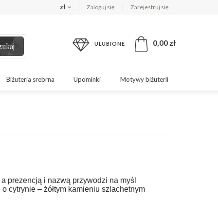
zł
Zaloguj się
Zarejestruj się
0,00 zł
ULUBIONE
zukaj
Biżuteria srebrna
Upominki
Motywy biżuterii
 a prezencją i nazwą przywodzi na myśl
 o cytrynie – żółtym kamieniu szlachetnym
?