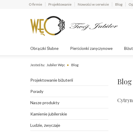
O firmie
Projektowanie
Nowości w serwisie
Blog
Op
Obrączki Ślubne
Pierścionki zaręczynowe
Biżut
Jesteś tu:
Jubiler Węc
Blog
Blog
Projektowanie biżuterii
Porady
Cytryn:
Nasze produkty
Kamienie jubilerskie
Ludzie, zwyczaje