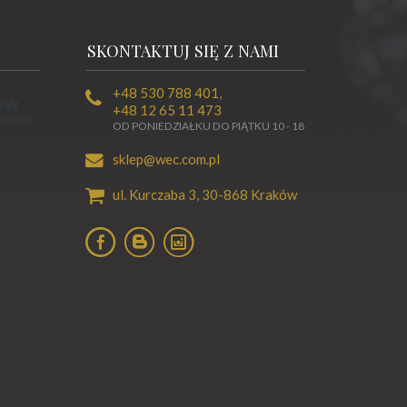
SKONTAKTUJ SIĘ Z NAMI
+48 530 788 401
,
+48 12 65 11 473
OD PONIEDZIAŁKU DO PIĄTKU 10 - 18
sklep@wec.com.pl
ul. Kurczaba 3,
30-868
Kraków