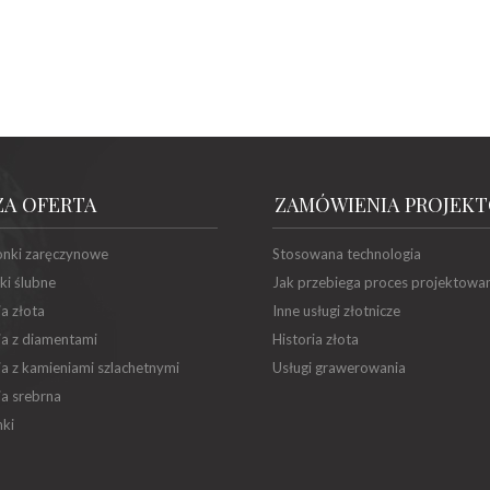
ZA OFERTA
ZAMÓWIENIA PROJEK
onki zaręczynowe
Stosowana technologia
ki ślubne
Jak przebiega proces projektowa
ia złota
Inne usługi złotnicze
ia z diamentami
Historia złota
ia z kamieniami szlachetnymi
Usługi grawerowania
ia srebrna
ki