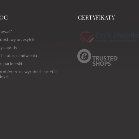
OC
CERTYFIKATY
pować?
 dostawy przesyłek
y zapłaty
ź status zamówienia
m partnerski
robiercze na wyrobach z metali
tnych