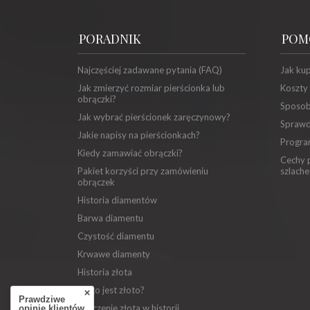
PORADNIK
POM
Najczęściej zadawane pytania (FAQ)
Jak ku
Jak zmierzyć rozmiar pierścionka lub
Koszty
obrączki?
Sposob
Jak wybrać pierścionek zaręczynowy?
Sprawd
Jakie napisy na pierścionkach?
Progra
Kiedy zamawiać obrączki?
Cechy p
Pakiet korzyści przy zamówieniu
szlache
obrączek
Historia diamentów
Barwa diamentu
Czystość diamentu
Krwawe diamenty
Historia złota
Co to jest złoto?
Prawdziwe
Znaczenie złota w historii
opinie klientów