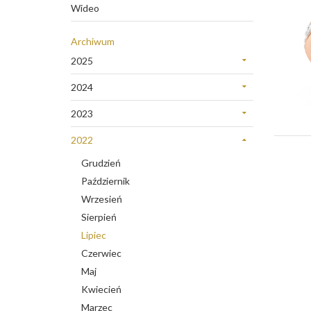
Wideo
Archiwum
2025
Grudzień
2024
Sierpień
Listopad
Lipiec
2023
Marzec
Listopad
Styczeń
Luty
2022
Październik
Grudzień
Wrzesień
Październik
Sierpień
Wrzesień
Lipiec
Sierpień
Czerwiec
Lipiec
Maj
Czerwiec
Marzec
Maj
Styczeń
Kwiecień
Marzec