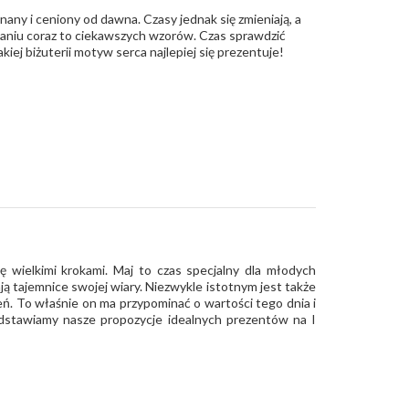
znany i ceniony od dawna. Czasy jednak się zmieniają, a
ślaniu coraz to ciekawszych wzorów. Czas sprawdzić
kiej biżuterii motyw serca najlepiej się prezentuje!
ię wielkimi krokami. Maj to czas specjalny dla młodych
ją tajemnice swojej wiary. Niezwykle istotnym jest także
ień. To właśnie on ma przypominać o wartości tego dnia i
dstawiamy nasze propozycje idealnych prezentów na I