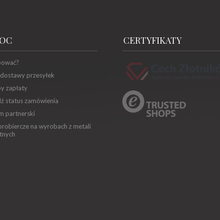
OC
CERTYFIKATY
pować?
 dostawy przesyłek
y zapłaty
ź status zamówienia
m partnerski
robiercze na wyrobach z metali
tnych