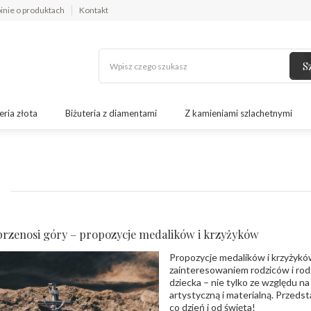
inie o produktach
Kontakt
S
eria złota
Biżuteria z diamentami
Z kamieniami szlachetnymi
przenosi góry – propozycje medalików i krzyżyków
Propozycje medalików i krzyżyków
zainteresowaniem rodziców i rod
dziecka – nie tylko ze względu n
artystyczną i materialną. Przeds
co dzień i od święta!