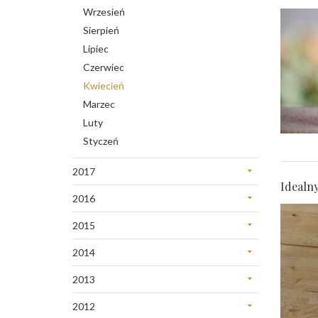
Maj
Styczeń
Wrzesień
Luty
Kwiecień
Sierpień
Styczeń
Styczeń
Lipiec
Czerwiec
Kwiecień
Marzec
Luty
Styczeń
2017
Idealn
Grudzień
2016
Listopad
Grudzień
Październik
2015
Wrzesień
Maj
Wrzesień
2014
Kwiecień
Sierpień
Maj
Marzec
2013
Lipiec
Kwiecień
Grudzień
Czerwiec
Marzec
2012
Listopad