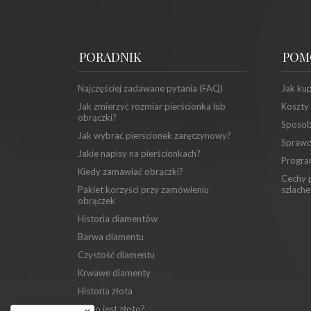
PORADNIK
POM
Najczęściej zadawane pytania (FAQ)
Jak ku
Jak zmierzyć rozmiar pierścionka lub
Koszty
obrączki?
Sposob
Jak wybrać pierścionek zaręczynowy?
Sprawd
Jakie napisy na pierścionkach?
Progra
Kiedy zamawiać obrączki?
Cechy p
Pakiet korzyści przy zamówieniu
szlache
obrączek
Historia diamentów
Barwa diamentu
Czystość diamentu
Krwawe diamenty
Historia złota
Co to jest złoto?