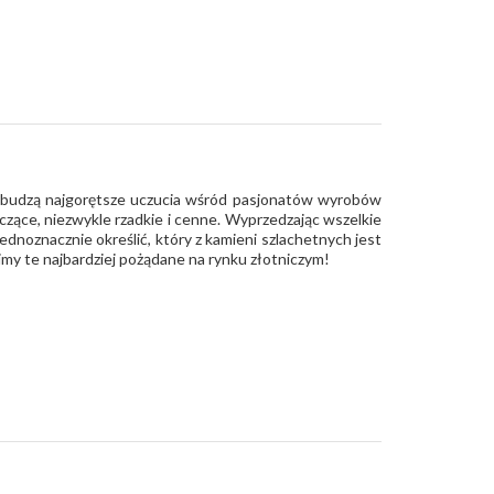
 budzą najgorętsze uczucia wśród pasjonatów wyrobów
zczące, niezwykle rzadkie i cenne. Wyprzedzając wszelkie
ednoznacznie określić, który z kamieni szlachetnych jest
my te najbardziej pożądane na rynku złotniczym!