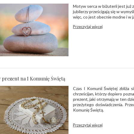
Motyw serca w biżuterii jest już 
jubilerzy prześcigają się w wymy
więc, co jest obecnie modne i w ja
Przeczytaj więcej
y prezent na I Komunię Świętą
Czas I Komunii Świętej zbliża s
chrześcijan, którzy dopiero pozna
prezent, jaki otrzymają w ten dz
przeżytego doświadczenia. Prze
Komunię Świętą.
Przeczytaj więcej