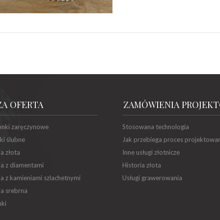
ZA OFERTA
ZAMÓWIENIA PROJEK
onki zaręczynowe
Stosowana technologia
ki ślubne
Jak przebiega proces projektowa
ia złota
Inne usługi złotnicze
ia z diamentami
Historia złota
ia z kamieniami szlachetnymi
Usługi grawerowania
ia srebrna
ki