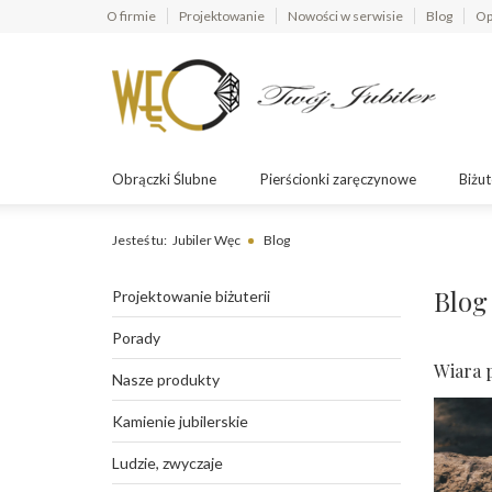
O firmie
Projektowanie
Nowości w serwisie
Blog
Op
Obrączki Ślubne
Pierścionki zaręczynowe
Biżut
Jesteś tu:
Jubiler Węc
Blog
Blog
Projektowanie biżuterii
Porady
Wiara 
Nasze produkty
Kamienie jubilerskie
Ludzie, zwyczaje