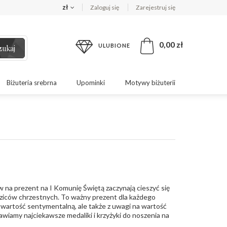
zł
Zaloguj się
Zarejestruj się
0,00 zł
ULUBIONE
zukaj
Biżuteria srebrna
Upominki
Motywy biżuterii
 na prezent na I Komunię Świętą zaczynają cieszyć się
ziców chrzestnych. To ważny prezent dla każdego
a wartość sentymentalną, ale także z uwagi na wartość
tawiamy najciekawsze medaliki i krzyżyki do noszenia na