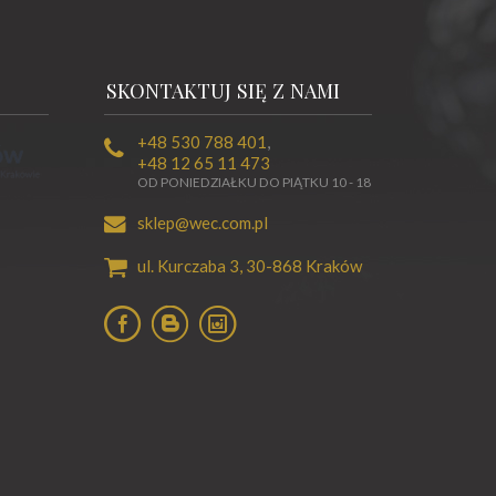
SKONTAKTUJ SIĘ Z NAMI
+48 530 788 401
,
+48 12 65 11 473
OD PONIEDZIAŁKU DO PIĄTKU 10 - 18
sklep@wec.com.pl
ul. Kurczaba 3,
30-868
Kraków