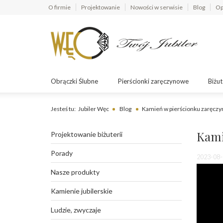
O firmie
Projektowanie
Nowości w serwisie
Blog
Op
Obrączki Ślubne
Pierścionki zaręczynowe
Biżut
Jesteś tu:
Jubiler Węc
Blog
Kamień w pierścionku zaręczy
Kami
Projektowanie biżuterii
Porady
2023-08-
Nasze produkty
Kamienie jubilerskie
Ludzie, zwyczaje