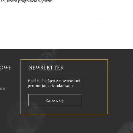
ści, które pragniecie wyrazić.
TOWE
NEWSLETTER
Bądź na bieżąco z nowościami,
promocjami i konkursami
nia?
Zapisz się