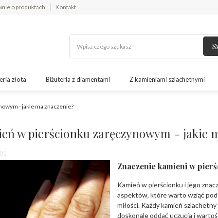
inie o produktach
Kontakt
S
eria złota
Biżuteria z diamentami
Z kamieniami szlachetnymi
nowym - jakie ma znaczenie?
eń w pierścionku zaręczynowym - jakie 
01
Znaczenie kamieni w pier
Kamień w pierścionku i jego znac
aspektów, które warto wziąć po
miłości. Każdy kamień szlachetny
doskonale oddać uczucia i wartoś