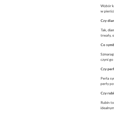
Wybór ka
w pierśc
Czy dia
Tak, dia
trwały, 
Co symb
Szmaragd
czyni go
Czy per
Perła sy
perły po
Czy rub
Rubin to
idealnym