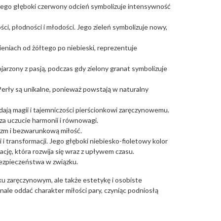
. Jego głęboki czerwony odcień symbolizuje intensywność
ci, płodności i młodości. Jego zieleń symbolizuje nowy,
ieniach od żółtego po niebieski, reprezentuje
ojarzony z pasją, podczas gdy zielony granat symbolizuje
. Perły są unikalne, ponieważ powstają w naturalny
dają magii i tajemniczości pierścionkowi zaręczynowemu.
za uczucie harmonii i równowagi.
yzm i bezwarunkową miłość.
 transformacji. Jego głęboki niebiesko-fioletowy kolor
cję, która rozwija się wraz z upływem czasu.
 bezpieczeństwa w związku.
u zaręczynowym, ale także estetykę i osobiste
ale oddać charakter miłości pary, czyniąc podniosłą