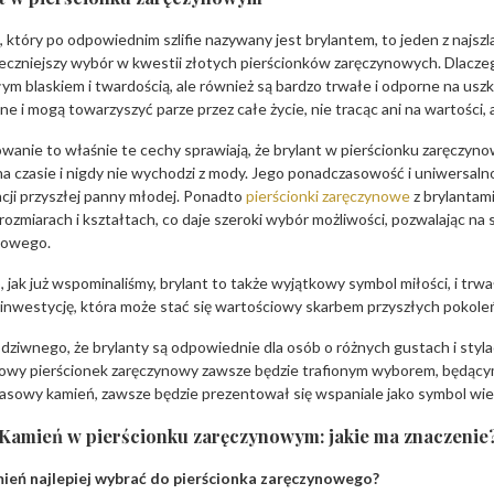
 który po odpowiednim szlifie nazywany jest brylantem, to jeden z najsz
eczniejszy wybór w kwestii złotych pierścionków zaręczynowych. Dlaczeg
ym blaskiem i twardością, ale również są bardzo trwałe i odporne na uszko
ne i mogą towarzyszyć parze przez całe życie, nie tracąc ani na wartości, a
anie to właśnie te cechy sprawiają, że brylant w pierścionku zaręczynowy
a czasie i nigdy nie wychodzi z mody. Jego ponadczasowość i uniwersaln
cji przyszłej panny młodej. Ponadto
pierścionki zaręczynowe
z brylantami
rozmiarach i kształtach, co daje szeroki wybór możliwości, pozwalając na
nowego.
 jak już wspominaliśmy, brylant to także wyjątkowy symbol miłości, i trw
inwestycję, która może stać się wartościowy skarbem przyszłych pokole
 dziwnego, że brylanty są odpowiednie dla osób o różnych gustach i stylach
wy pierścionek zaręczynowy zawsze będzie trafionym wyborem, będącym p
sowy kamień, zawsze będzie prezentował się wspaniale jako symbol wiecz
Kamień w pierścionku zaręczynowym: jakie ma znaczenie
mień najlepiej wybrać do pierścionka zaręczynowego?