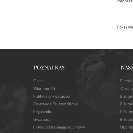
(repreze
Pokaż wi
POZNAJ NAS
NAS
O nas
Pierści
Wiadomości
Obrącz
Polityka prywatności
Biżuter
Gwarancja Trusted Shops
Biżuter
Regulamin
Biżuter
Gwarancja
Biżuter
Prawo odstąpienia od umowy
Upomin