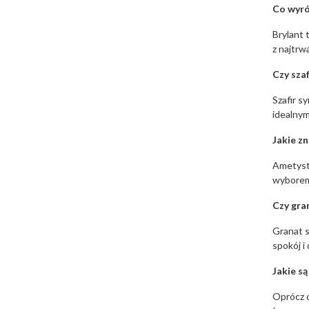
Co wyró
Brylant 
z najtrw
Czy sza
Szafir s
idealnym
Jakie z
Ametyst 
wyborem 
Czy gra
Granat s
spokój i
Jakie s
Oprócz d