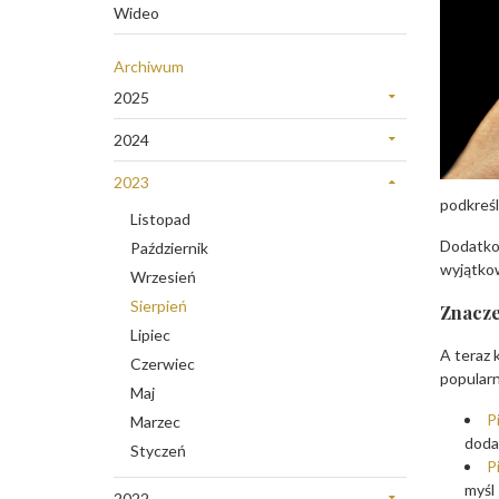
Wideo
Archiwum
2025
Grudzień
2024
Sierpień
Listopad
Lipiec
2023
Marzec
podkreśl
Styczeń
Listopad
Luty
Dodatkow
Październik
wyjątko
Wrzesień
Sierpień
Znacze
Lipiec
A teraz 
Czerwiec
popular
Maj
P
Marzec
doda
Styczeń
P
myśl 
2022