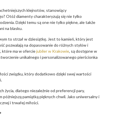
lachetniejszych klejnotów, stanowiący
o? Otóż diamenty charakteryzują się nie tylko
dzenia. Dzięki temu są one nie tylko piękne, ale także
ni na blasku.
m to strzał w dziesiątkę. Jest to kamień, który jest
ość pozwalają na dopasowanie do różnych stylów i
, które ma w ofercie
jubiler w Krakowie
, są dostępne w
 stworzenie unikalnego i personalizowanego pierścionka
ałości związku, który dodatkowo dzięki swej wartości
ń.
 życia, dlatego niezależnie od preferencji pary,
óźniejszą pamiątką pięknych chwil. Jako uniwersalny i
nej i trwałej miłości.
?