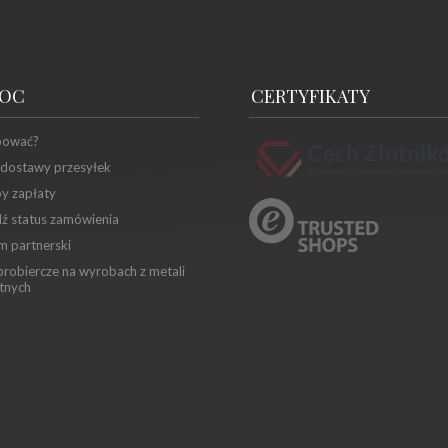
OC
CERTYFIKATY
pować?
 dostawy przesyłek
y zapłaty
ź status zamówienia
m partnerski
robiercze na wyrobach z metali
tnych