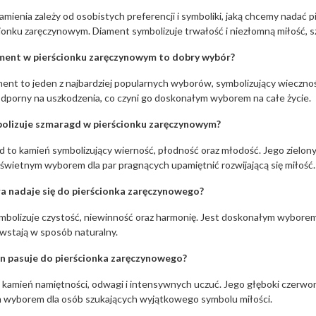
mienia zależy od osobistych preferencji i symboliki, jaką chcemy nadać p
ionku zaręczynowym. Diament symbolizuje trwałość i niezłomną miłość, szaf
ment w pierścionku zaręczynowym to dobry wybór?
ment to jeden z najbardziej popularnych wyborów, symbolizujący wieczność
odporny na uszkodzenia, co czyni go doskonałym wyborem na całe życie.
olizuje szmaragd w pierścionku zaręczynowym?
 to kamień symbolizujący wierność, płodność oraz młodość. Jego zielony 
 świetnym wyborem dla par pragnących upamiętnić rozwijającą się miłość.
ła nadaje się do pierścionka zaręczynowego?
mbolizuje czystość, niewinność oraz harmonię. Jest doskonałym wyborem 
wstają w sposób naturalny.
in pasuje do pierścionka zaręczynowego
?
 kamień namiętności, odwagi i intensywnych uczuć. Jego głęboki czerwony
 wyborem dla osób szukających wyjątkowego symbolu miłości.