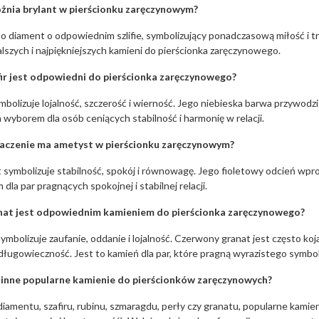
żnia brylant w pierścionku zaręczynowym?
to diament o odpowiednim szlifie, symbolizujący ponadczasową miłość i trw
alszych i najpiękniejszych kamieni do pierścionka zaręczynowego.
fir jest odpowiedni do pierścionka zaręczynowego?
ymbolizuje lojalność, szczerość i wierność. Jego niebieska barwa przywodzi
 wyborem dla osób ceniących stabilność i harmonię w relacji.
naczenie ma ametyst w pierścionku zaręczynowym?
symbolizuje stabilność, spokój i równowagę. Jego fioletowy odcień wpro
dla par pragnących spokojnej i stabilnej relacji.
nat jest odpowiednim kamieniem do pierścionka zaręczynowego?
ymbolizuje zaufanie, oddanie i lojalność. Czerwony granat jest często koj
 długowieczność. Jest to kamień dla par, które pragną wyrazistego symbol
ą inne popularne kamienie do pierścionków zaręczynowych?
iamentu, szafiru, rubinu, szmaragdu, perły czy granatu, popularne kamienie