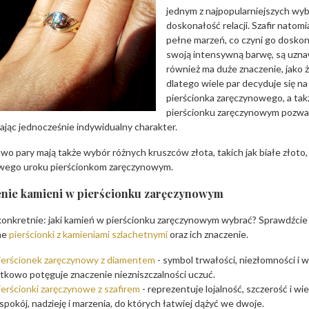
jednym z najpopularniejszych wyb
doskonałość relacji. Szafir natomi
pełne marzeń, co czyni go dosko
swoją intensywną barwę, są uzna
również ma duże znaczenie, jako ż
dlatego wiele par decyduje się na
pierścionka zaręczynowego, a ta
pierścionku zaręczynowym pozwal
ając jednocześnie indywidualny charakter.
o pary mają także wybór różnych kruszców złota, takich jak białe złoto, 
wego uroku pierścionkom zaręczynowym.
nie kamieni w pierścionku zaręczynowym
konkretnie: jaki kamień w pierścionku zaręczynowym wybrać? Sprawdźcie p
ne
pierścionki z kamieniami szlachetnymi
oraz ich znaczenie.
ierścionek zaręczynowy z diamentem
- symbol trwałości, niezłomności i w
tkowo potęguje znaczenie niezniszczalności uczuć.
ierścionki zaręczynowe z szafirem
- reprezentuje lojalność, szczerość i wi
spokój, nadzieję i marzenia, do których łatwiej dążyć we dwoje.