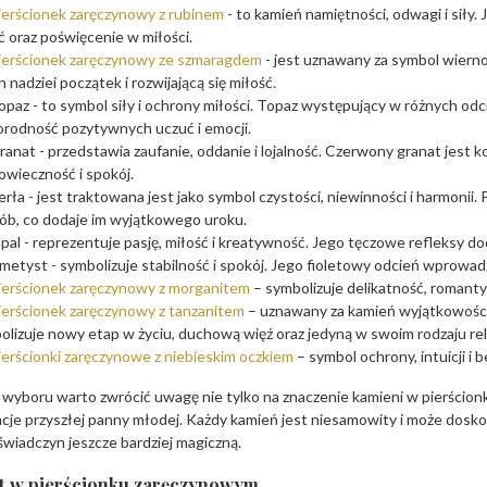
ierścionek zaręczynowy z rubinem
- to kamień namiętności, odwagi i siły
ć oraz poświęcenie w miłości.
ierścionek zaręczynowy ze szmaragdem
- jest uznawany za symbol wiernoś
 nadziei początek i rozwijającą się miłość.
opaz - to symbol siły i ochrony miłości. Topaz występujący w różnych odc
orodność pozytywnych uczuć i emocji.
ranat - przedstawia zaufanie, oddanie i lojalność. Czerwony granat jest k
owieczność i spokój.
erła - jest traktowana jest jako symbol czystości, niewinności i harmonii
ób, co dodaje im wyjątkowego uroku.
pal - reprezentuje pasję, miłość i kreatywność. Jego tęczowe refleksy do
metyst - symbolizuje stabilność i spokój. Jego fioletowy odcień wprowad
ierścionek zaręczynowy z morganitem
– symbolizuje delikatność, romant
ierścionek zaręczynowy z tanzanitem
– uznawany za kamień wyjątkowości i
lizuje nowy etap w życiu, duchową więź oraz jedyną w swoim rodzaju rela
ierścionki zaręczynowe z niebieskim oczkiem
– symbol ochrony, intuicji i
wyboru warto zwrócić uwagę nie tylko na znaczenie kamieni w pierścionk
cje przyszłej panny młodej. Każdy kamień jest niesamowity i może doskon
świadczyn jeszcze bardziej magiczną.
t w pierścionku zaręczynowym