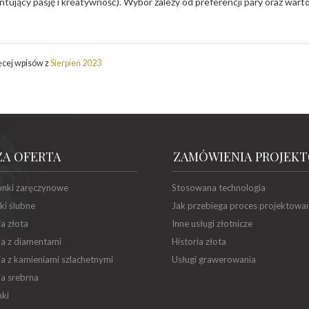
ntujący pasję i kreatywność). Wybór zależy od preferencji pary oraz warto
ęcej wpisów z
Sierpień 2023
ZA OFERTA
ZAMÓWIENIA PROJEK
onki zaręczynowe
Stosowana technologia
ki ślubne
Jak przebiega proces projektowa
ia złota
Inne usługi złotnicze
ia z diamentami
Historia złota
ia z kamieniami szlachetnymi
Usługi grawerowania
ia srebrna
ki