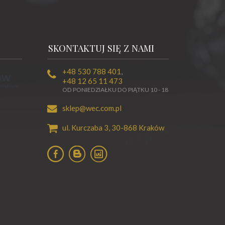
SKONTAKTUJ SIĘ Z NAMI
+48 530 788 401
,
+48 12 65 11 473
OD PONIEDZIAŁKU DO PIĄTKU 10 - 18
sklep@wec.com.pl
ul. Kurczaba 3,
30-868
Kraków