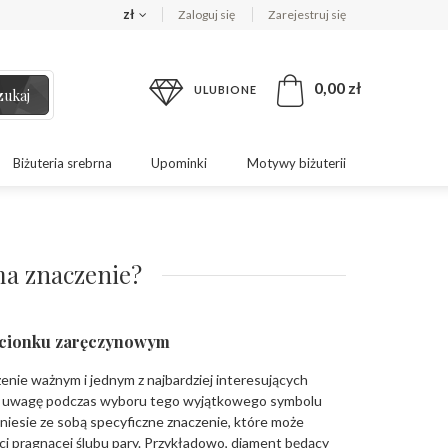
zł
Zaloguj się
Zarejestruj się
0,00 zł
ULUBIONE
zukaj
Biżuteria srebrna
Upominki
Motywy biżuterii
ma znaczenie?
ścionku zaręczynowym
zenie ważnym i jednym z najbardziej interesujących
d uwagę podczas wyboru tego wyjątkowego symbolu
 niesie ze sobą specyficzne znaczenie, które może
ci pragnącej ślubu pary. Przykładowo, diament będący