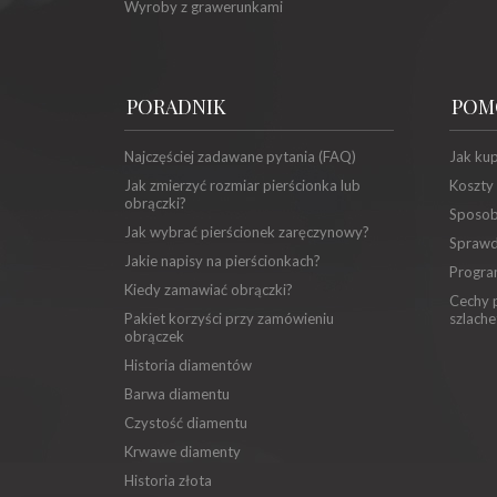
Wyroby z grawerunkami
PORADNIK
POM
Najczęściej zadawane pytania (FAQ)
Jak ku
Jak zmierzyć rozmiar pierścionka lub
Koszty
obrączki?
Sposob
Jak wybrać pierścionek zaręczynowy?
Sprawd
Jakie napisy na pierścionkach?
Progra
Kiedy zamawiać obrączki?
Cechy p
Pakiet korzyści przy zamówieniu
szlache
obrączek
Historia diamentów
Barwa diamentu
Czystość diamentu
Krwawe diamenty
Historia złota