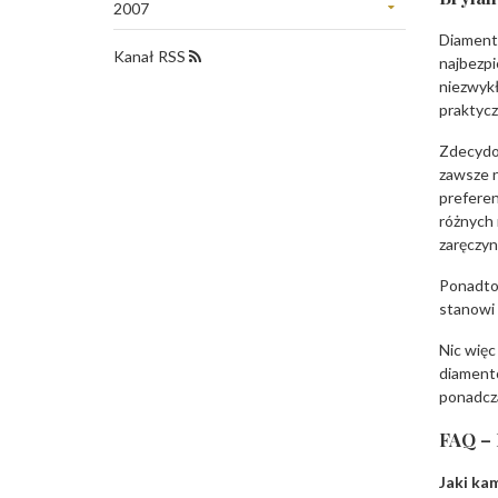
Październik
2007
Wrzesień
Sierpień
Listopad
Diament,
Czerwiec
Lipiec
Kanał RSS
najbezpi
Kwiecień
Czerwiec
niezwykł
Marzec
Maj
praktycz
Luty
Kwiecień
Zdecydow
Styczeń
Marzec
zawsze n
Luty
preferen
różnych 
Styczeń
zaręczy
Ponadto,
stanowi 
Nic więc
diamento
ponadcza
FAQ – 
Jaki ka