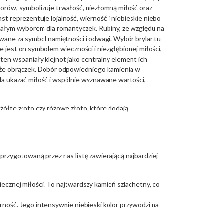
orów, symbolizuje trwałość, niezłomną miłość oraz
ast reprezentuje lojalność, wierność i niebieskie niebo
nałym wyborem dla romantyczek. Rubiny, ze względu na
wane za symbol namiętności i odwagi. Wybór brylantu
e jest on symbolem wieczności i niezgłębionej miłości,
 ten wspaniały klejnot jako centralny element ich
kże obrączek. Dobór odpowiedniego kamienia w
a ukazać miłość i wspólnie wyznawane wartości,
żółte złoto czy różowe złoto, które dodają
rzygotowaną przez nas listę zawierającą najbardziej
iecznej miłości. To najtwardszy kamień szlachetny, co
erność. Jego intensywnie niebieski kolor przywodzi na