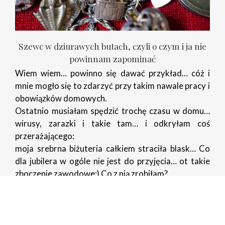
Szewc w dziurawych butach, czyli o czym i ja nie
powinnam zapominać
Wiem wiem… powinno się dawać przykład… cóż i
mnie mogło się to zdarzyć przy takim nawale pracy i
obowiązków domowych.
Ostatnio musiałam spędzić trochę czasu w domu…
wirusy, zarazki i takie tam… i odkryłam coś
przerażającego:
moja srebrna biżuteria całkiem straciła blask… Co
dla jubilera w ogóle nie jest do przyjęcia… ot takie
zboczenie zawodowe;) Co z nią zrobiłam?
Czytaj dalej