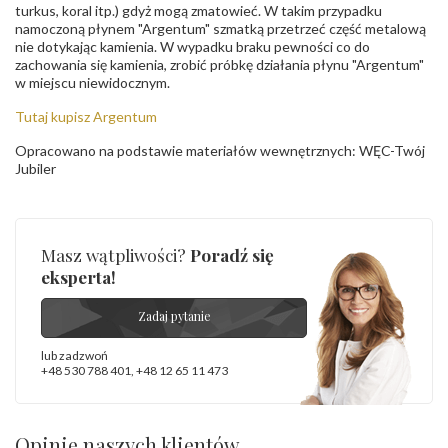
turkus, koral itp.) gdyż mogą zmatowieć. W takim przypadku
namoczoną płynem "Argentum" szmatką przetrzeć część metalową
nie dotykając kamienia. W wypadku braku pewności co do
zachowania się kamienia, zrobić próbkę działania płynu "Argentum"
w miejscu niewidocznym.
Tutaj kupisz Argentum
Opracowano na podstawie materiałów wewnętrznych: WĘC-Twój
Jubiler
Masz wątpliwości?
Poradź się
eksperta!
Zadaj pytanie
lub zadzwoń
+48 530 788 401
,
+48 12 65 11 473
Opinie naszych klientów