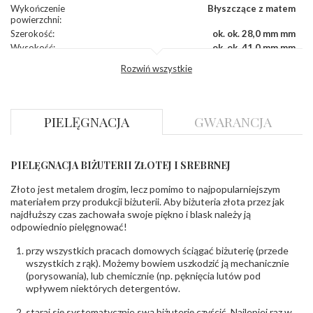
Wykończenie
Błyszczące z matem
powierzchni
:
Szerokość
:
ok. ok. 28,0 mm mm
Wysokość
:
ok. ok. 41,0 mm mm
Zapięcie
:
Sztyft
Rozwiń wszystkie
Producent
WĘC-Twój Jubiler S.C. Artur Węc, Małgorzata
odpowiedzialny
:
Suchan, ul. Kurczaba 3, 30-868 Kraków; NIP:
679-25-92-107; sklep@wec.com.pl
Bezpieczeństwo
Nie nadaje się dla dzieci w wieku poniżej 3 lat
PIELĘGNACJA
GWARANCJA
- rodzaj
,
Elementy w wyrobie wykonane z białego złota
ostrzeżenia
:
zawierają nikiel
PIELĘGNACJA BIŻUTERII ZŁOTEJ I SREBRNEJ
Złoto jest metalem drogim, lecz pomimo to najpopularniejszym
materiałem przy produkcji biżuterii. Aby biżuteria złota przez jak
najdłuższy czas zachowała swoje piękno i blask należy ją
odpowiednio pielęgnować!
przy wszystkich pracach domowych ściągać biżuterię (przede
wszystkich z rąk). Możemy bowiem uszkodzić ją mechanicznie
(porysowania), lub chemicznie (np. pęknięcia lutów pod
wpływem niektórych detergentów.
staraj się systematycznie swą biżuterię czyścić. Najlepiej raz w