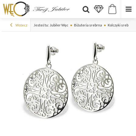
Wstecz
Jesteś tu:
Jubiler Węc
Biżuteria srebrna
Kolczyki srebrne