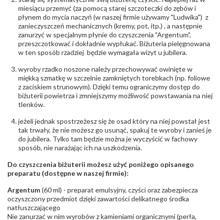
miesiącu przemyć (za pomocą starej szczoteczki do zębów i
płynem do mycia naczyń (w naszej firmie używamy "Ludwika") z
zanieczyszczeń mechanicznych (kremy, pot, itp.) , a następnie
zanurzyć w specjalnym płynie do czyszczenia "Argentum",
przeszczotkować i dokładnie wypłukać. Biżuteria pielęgnowana
w ten sposób rzadziej będzie wymagała wizyt u jubilera.
wyroby rzadko noszone należy przechowywać owinięte w
miękką szmatkę w szczelnie zamkniętych torebkach (np. foliowe
z zaciskiem strunowym). Dzięki temu ograniczymy dostęp do
biżuterii powietrza i zmniejszymy możliwość powstawania na niej
tlenków.
jeżeli jednak spostrzeżesz się że osad który na niej powstał jest
tak trwały, że nie możesz go usunąć, spakuj te wyroby i zanieś je
do jubilera. Tylko tam będzie można je wyczyścić w fachowy
sposób, nie narażając ich na uszkodzenia.
Do czyszczenia biżuterii możesz użyć poniżego opisanego
preparatu (dostępne w naszej firmie):
Argentum
(60 ml) - preparat emulsyjny, czyści oraz zabezpiecza
oczyszczony przedmiot dzięki zawartości delikatnego środka
natłuszczającego
Nie zanurzać w nim wyrobów z kamieniami organicznymi (perła,