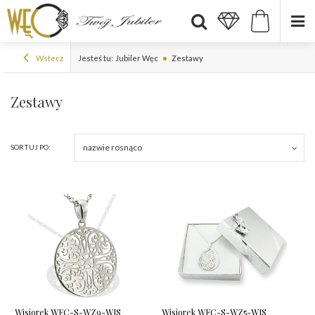
Wstecz
Jesteś tu:
Jubiler Węc
Zestawy
Zestawy
nazwie rosnąco
SORTUJ PO:
Wisiorek WEC-S-WZ9-WIS
Wisiorek WEC-S-WZ5-WIS