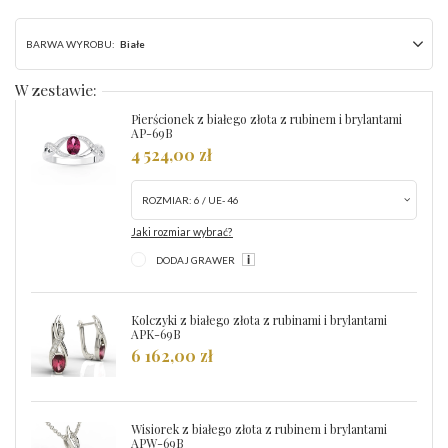
BARWA WYROBU:
Białe
W zestawie:
Pierścionek z białego złota z rubinem i brylantami
AP-69B
4 524,00 zł
ROZMIAR:
6 / UE- 46
Jaki rozmiar wybrać?
DODAJ GRAWER
Kolczyki z białego złota z rubinami i brylantami
APK-69B
6 162,00 zł
Wisiorek z białego złota z rubinem i brylantami
APW-69B