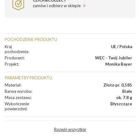
CLICK&COLLECT
zamów i odbierz w sklepie
POCHODZENIE PRODUKTU
Kraj
UE / Polska
pochodzenia
:
Producent
:
WĘC - Twój Jubiler
Projekt
:
Monika Bayer
PARAMETRY PRODUKTU
Materiał
:
Złoto pr. 0,585
Barwa wyrobu
:
Białe
Masa zestawu
:
ok. 7.8 g
Wykończenie
Błyszczące
powierzchni
:
DIAMENTY
Rozwiń wszystkie
Kamienie
Diament
dodatkowe
: