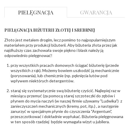
Szlif
:
Brylantowy okrągły
Liczba
0.005 ct - 22 szt.
,
0.010 ct - 4 szt.
PIELĘGNACJA
GWARANCJA
diamentów
:
Ilość diamentów
26 szt.
(łącznie)
:
Masa
0.015 ct
PIELĘGNACJA BIŻUTERII ZŁOTEJ I SREBRNEJ
diamentów
(łącznie)
:
Złoto jest metalem drogim, lecz pomimo to najpopularniejszym
Barwa
:
H
materiałem przy produkcji biżuterii. Aby biżuteria złota przez jak
Czystość
:
Si
najdłuższy czas zachowała swoje piękno i blask należy ją
odpowiednio pielęgnować!
POZOSTAŁE KAMIENIE
przy wszystkich pracach domowych ściągać biżuterię (przede
Rodzaje
Rubin
wszystkich z rąk). Możemy bowiem uszkodzić ją mechanicznie
kamieni
:
(porysowania), lub chemicznie (np. pęknięcia lutów pod
Ilość kamieni
:
Rubin - 4 szt.
wpływem niektórych detergentów.
Szlif kamieni
:
Fasetowy owalny
Masa kamieni
ok. 2.8 ct
staraj się systematycznie swą biżuterię czyścić. Najlepiej raz w
(łącznie)
:
miesiącu przemyć (za pomocą starej szczoteczki do zębów i
płynem do mycia naczyń (w naszej firmie używamy "Ludwika") z
zanieczyszczeń mechanicznych (kremy, pot, itp.) , a następnie
INNE PARAMETRY
zanurzyć w specjalnym płynie do czyszczenia "Argentum",
Łańcuszek w
Nie
przeszczotkować i dokładnie wypłukać. Biżuteria pielęgnowana
zestawie
:
w ten sposób rzadziej będzie wymagała wizyt u jubilera.
Producent
WĘC-Twój Jubiler S.C. Artur Węc, Małgorzata
odpowiedzialny
:
Suchan, ul. Kurczaba 3, 30-868 Kraków; NIP: