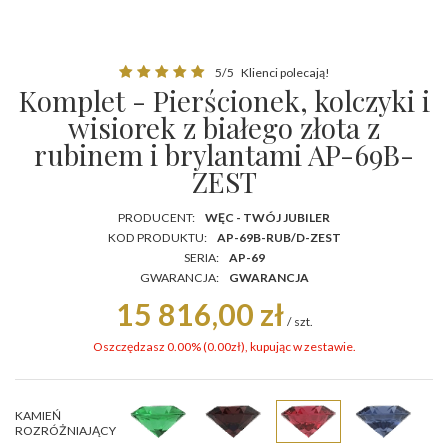
5/5
Klienci polecają!
Komplet - Pierścionek, kolczyki i
wisiorek z białego złota z
rubinem i brylantami AP-69B-
ZEST
PRODUCENT:
WĘC - TWÓJ JUBILER
KOD PRODUKTU:
AP-69B-RUB/D-ZEST
SERIA:
AP-69
GWARANCJA:
GWARANCJA
15 816,00 zł
/
szt.
Oszczędzasz 0.00% (
0.00
zł
), kupując w zestawie.
KAMIEŃ
ROZRÓŻNIAJĄCY