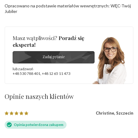
Opracowano na podstawie materiałów wewnętrznych: WĘC-Twój
Jubiler
Masz wątpliwości?
Poradź się
eksperta!
Zadaj pytanie
lub zadzwoń
+48 530 788 401
,
+48 12 65 11 473
Opinie naszych klientów
Christine, Szczecin
Opinia potwierdzona zakupem