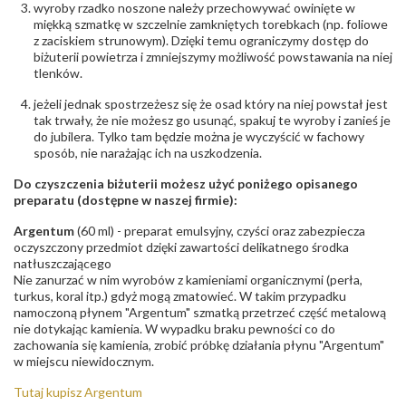
wyroby rzadko noszone należy przechowywać owinięte w
679-25-92-107; sklep@wec.com.pl
miękką szmatkę w szczelnie zamkniętych torebkach (np. foliowe
Bezpieczeństwo
Nie nadaje się dla dzieci w wieku poniżej 3 lat
z zaciskiem strunowym). Dzięki temu ograniczymy dostęp do
- rodzaj
,
Elementy w wyrobie wykonane z białego złota
biżuterii powietrza i zmniejszymy możliwość powstawania na niej
ostrzeżenia
:
zawierają nikiel
tlenków.
jeżeli jednak spostrzeżesz się że osad który na niej powstał jest
tak trwały, że nie możesz go usunąć, spakuj te wyroby i zanieś je
do jubilera. Tylko tam będzie można je wyczyścić w fachowy
sposób, nie narażając ich na uszkodzenia.
Do czyszczenia biżuterii możesz użyć poniżego opisanego
preparatu (dostępne w naszej firmie):
Argentum
(60 ml) - preparat emulsyjny, czyści oraz zabezpiecza
oczyszczony przedmiot dzięki zawartości delikatnego środka
natłuszczającego
Nie zanurzać w nim wyrobów z kamieniami organicznymi (perła,
turkus, koral itp.) gdyż mogą zmatowieć. W takim przypadku
namoczoną płynem "Argentum" szmatką przetrzeć część metalową
nie dotykając kamienia. W wypadku braku pewności co do
zachowania się kamienia, zrobić próbkę działania płynu "Argentum"
w miejscu niewidocznym.
Tutaj kupisz Argentum