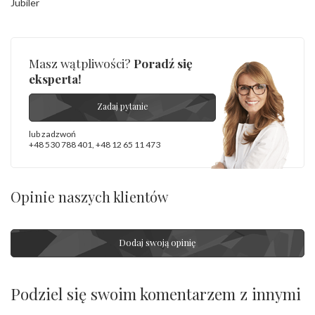
Jubiler
Masz wątpliwości?
Poradź się
eksperta!
Zadaj pytanie
lub zadzwoń
+48 530 788 401
,
+48 12 65 11 473
Opinie naszych klientów
Dodaj swoją opinię
Podziel się swoim komentarzem z innymi