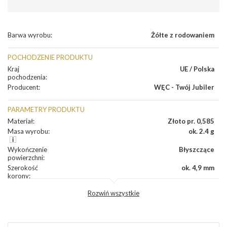
Barwa wyrobu
:
Żółte z rodowaniem
POCHODZENIE PRODUKTU
Kraj
UE / Polska
pochodzenia
:
Producent
:
WĘC - Twój Jubiler
PARAMETRY PRODUKTU
Materiał
:
Złoto pr. 0,585
Masa wyrobu
:
ok. 2.4 g
Wykończenie
Błyszczące
powierzchni
:
Szerokość
ok. 4,9 mm
korony
:
Wysokosć
ok. 5,1 mm
Rozwiń wszystkie
korony
:
Szerokość szyny
ok. 2,1 mm
dół
:
Szerokość szyny
ok. 2,8 mm