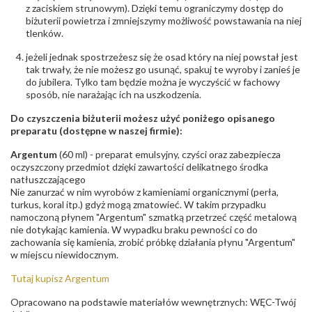
z zaciskiem strunowym). Dzięki temu ograniczymy dostęp do
biżuterii powietrza i zmniejszymy możliwość powstawania na niej
tlenków.
jeżeli jednak spostrzeżesz się że osad który na niej powstał jest
tak trwały, że nie możesz go usunąć, spakuj te wyroby i zanieś je
do jubilera. Tylko tam będzie można je wyczyścić w fachowy
sposób, nie narażając ich na uszkodzenia.
Do czyszczenia biżuterii możesz użyć poniżego opisanego
preparatu (dostępne w naszej firmie):
Argentum
(60 ml) - preparat emulsyjny, czyści oraz zabezpiecza
oczyszczony przedmiot dzięki zawartości delikatnego środka
natłuszczającego
Nie zanurzać w nim wyrobów z kamieniami organicznymi (perła,
turkus, koral itp.) gdyż mogą zmatowieć. W takim przypadku
namoczoną płynem "Argentum" szmatką przetrzeć część metalową
nie dotykając kamienia. W wypadku braku pewności co do
zachowania się kamienia, zrobić próbkę działania płynu "Argentum"
w miejscu niewidocznym.
Tutaj kupisz Argentum
Opracowano na podstawie materiałów wewnętrznych: WĘC-Twój