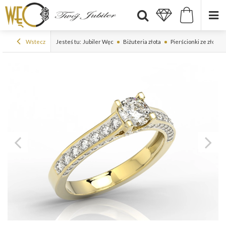
Wstecz
Jesteś tu:
Jubiler Węc
Biżuteria złota
Pierścionki ze złota