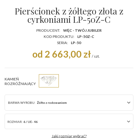
Pierścionek z żółtego złota z
cyrkoniami LP-50Z-C
PRODUCENT:
WĘC - TWÓJ JUBILER
KOD PRODUKTU:
LP-50Z-C
SERIA:
LP-50
od 2 663,00 zł
/
szt.
KAMIEŃ
ROZRÓŻNIAJĄCY
BARWA WYROBU:
Żółte z rodowaniem
ROZMIAR:
6 / UE- 46
Jaki rozmiar wybrać?