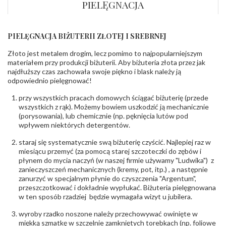
PIELĘGNACJA
bok
:
KAMIENIE
PIELĘGNACJA BIŻUTERII ZŁOTEJ I SREBRNEJ
Rodzaje
Cyrkonia
kamieni
:
Złoto jest metalem drogim, lecz pomimo to najpopularniejszym
Liczba kamieni
:
Cyrkonia - 57 szt.
materiałem przy produkcji biżuterii. Aby biżuteria złota przez jak
Szlif kamieni
:
Fasetowy okrągła
najdłuższy czas zachowała swoje piękno i blask należy ją
Masa kamieni
ok. 4.744 ct.
odpowiednio pielęgnować!
(łącznie)
:
przy wszystkich pracach domowych ściągać biżuterię (przede
INNE PARAMETRY
wszystkich z rąk). Możemy bowiem uszkodzić ją mechanicznie
(porysowania), lub chemicznie (np. pęknięcia lutów pod
Producent
WĘC-Twój Jubiler S.C. Artur Węc, Małgorzata
wpływem niektórych detergentów.
odpowiedzialny
:
Suchan, ul. Kurczaba 3, 30-868 Kraków; NIP:
679-25-92-107; sklep@wec.com.pl
staraj się systematycznie swą biżuterię czyścić. Najlepiej raz w
Bezpieczeństwo
Nie nadaje się dla dzieci w wieku poniżej 3 lat
miesiącu przemyć (za pomocą starej szczoteczki do zębów i
- rodzaj
,
Elementy w wyrobie wykonane z białego złota
ostrzeżenia
płynem do mycia naczyń (w naszej firmie używamy "Ludwika") z
:
zawierają nikiel
zanieczyszczeń mechanicznych (kremy, pot, itp.) , a następnie
zanurzyć w specjalnym płynie do czyszczenia "Argentum",
przeszczotkować i dokładnie wypłukać. Biżuteria pielęgnowana
w ten sposób rzadziej będzie wymagała wizyt u jubilera.
wyroby rzadko noszone należy przechowywać owinięte w
miękką szmatkę w szczelnie zamkniętych torebkach (np. foliowe