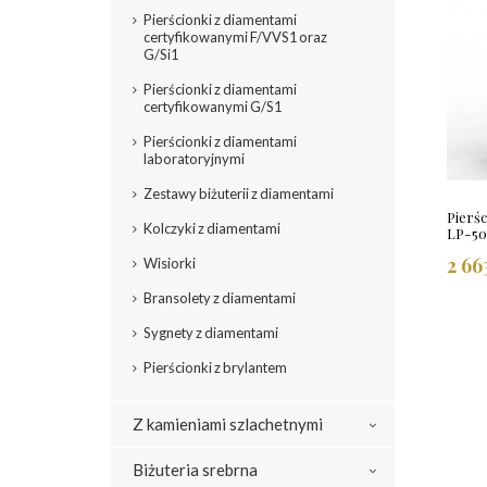
Pierścionki z diamentami
certyfikowanymi F/VVS1 oraz
G/Si1
Pierścionki z diamentami
certyfikowanymi G/S1
Pierścionki z diamentami
laboratoryjnymi
Zestawy biżuterii z diamentami
Pierśc
Kolczyki z diamentami
LP-5
2 66
Wisiorki
Bransolety z diamentami
Sygnety z diamentami
Pierścionki z brylantem
Z kamieniami szlachetnymi
Biżuteria srebrna