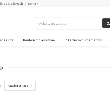
inie o produktach
Kontakt
S
eria złota
Biżuteria z diamentami
Z kamieniami szlachetnymi
0
nazwie rosnąco
: