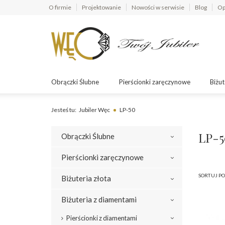
O firmie
Projektowanie
Nowości w serwisie
Blog
Op
Obrączki Ślubne
Pierścionki zaręczynowe
Biżut
Jesteś tu:
Jubiler Węc
LP-50
LP-5
Obrączki Ślubne
Pierścionki zaręczynowe
SORTUJ PO
Biżuteria złota
Biżuteria z diamentami
Pierścionki z diamentami