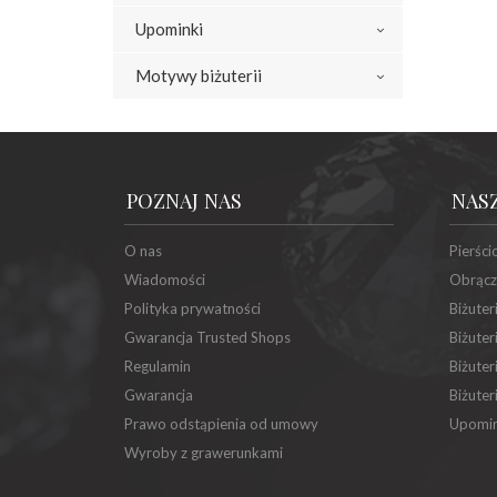
Upominki
Motywy biżuterii
POZNAJ NAS
NAS
O nas
Pierści
Wiadomości
Obrącz
Polityka prywatności
Biżuter
Gwarancja Trusted Shops
Biżuter
Regulamin
Biżuter
Gwarancja
Biżuter
Prawo odstąpienia od umowy
Upomin
Wyroby z grawerunkami