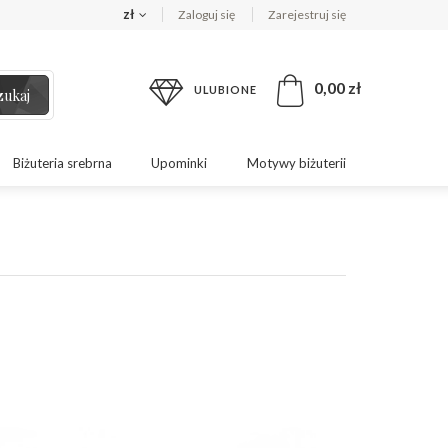
zł
Zaloguj się
Zarejestruj się
0,00 zł
ULUBIONE
zukaj
Biżuteria srebrna
Upominki
Motywy biżuterii