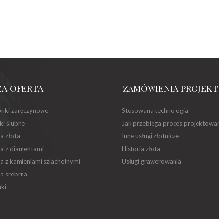
ZA OFERTA
ZAMÓWIENIA PROJEK
onki zaręczynowe
Stosowana technologia
ki ślubne
Jak przebiega proces projektowa
ia złota
Inne usługi złotnicze
ia z diamentami
Historia złota
ia z kamieniami szlachetnymi
Usługi grawerowania
ia srebrna
ki