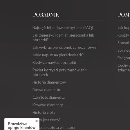
PORADNIK
POM
Najczęściej zadawane pytania (FAQ)
Jak ku
Jak zmierzyć rozmiar pierścionka lub
Koszty
obrączki?
Sposob
Jak wybrać pierścionek zaręczynowy?
Sprawd
Jakie napisy na pierścionkach?
Progra
Kiedy zamawiać obrączki?
Cechy p
Pakiet korzyści przy zamówieniu
szlache
obrączek
Historia diamentów
Barwa diamentu
Czystość diamentu
Krwawe diamenty
Historia złota
Co to jest złoto?
Prawdziwe
Znaczenie złota w historii
opinie klientów