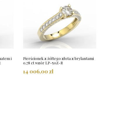
natem i
Pierścionek z żółtego złota z brylantami
R
0,78 ct wzór LP-50Z-R
14 006,00 zł