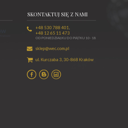
SKONTAKTUJ SIĘ Z NAMI
+48 530 788 401
,
+48 12 65 11 473
OD PONIEDZIAŁKU DO PIĄTKU 10 - 18
sklep@wec.com.pl
ul. Kurczaba 3,
30-868
Kraków