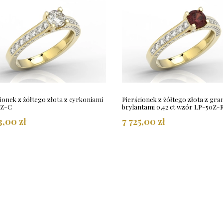
ionek z żółtego złota z cyrkoniami
Pierścionek z żółtego złota z gra
0Z-C
brylantami 0,42 ct wzór LP-50Z-
3,00 zł
7 725,00 zł