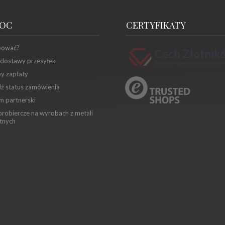
OC
CERTYFIKATY
pować?
 dostawy przesyłek
y zapłaty
ź status zamówienia
m partnerski
robiercze na wyrobach z metali
tnych