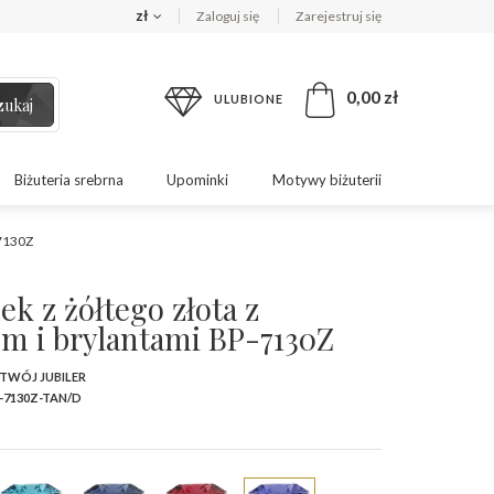
zł
Zaloguj się
Zarejestruj się
0,00 zł
ULUBIONE
zukaj
Biżuteria srebrna
Upominki
Motywy biżuterii
-7130Z
ek z żółtego złota z
em i brylantami BP-7130Z
 TWÓJ JUBILER
-7130Z-TAN/D