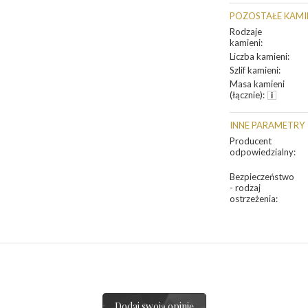
POZOSTAŁE KAMI
Rodzaje
kamieni
:
Liczba kamieni
:
Szlif kamieni
:
Masa kamieni
(łącznie)
:
INNE PARAMETRY
Producent
odpowiedzialny
:
Bezpieczeństwo
- rodzaj
ostrzeżenia
:
Dodaj swoją opinię