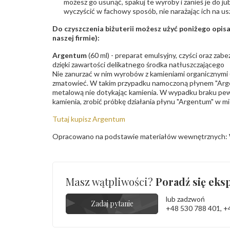
możesz go usunąć, spakuj te wyroby i zanieś je do ju
wyczyścić w fachowy sposób, nie narażając ich na us
Do czyszczenia biżuterii możesz użyć poniżego opi
naszej firmie):
Argentum
(60 ml) - preparat emulsyjny, czyści oraz za
dzięki zawartości delikatnego środka natłuszczającego
Nie zanurzać w nim wyrobów z kamieniami organicznymi (p
zmatowieć. W takim przypadku namoczoną płynem "Arge
metalową nie dotykając kamienia. W wypadku braku pew
kamienia, zrobić próbkę działania płynu "Argentum" w m
Tutaj kupisz Argentum
Opracowano na podstawie materiałów wewnętrznych: 
Masz wątpliwości?
Poradź się eksp
lub zadzwoń
Zadaj pytanie
+48 530 788 401
,
+