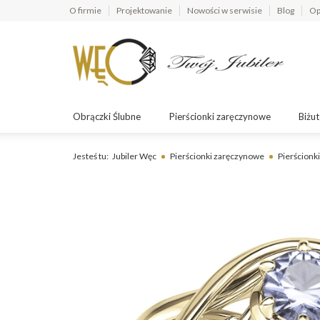
O firmie
Projektowanie
Nowości w serwisie
Blog
Op
Obrączki Ślubne
Pierścionki zaręczynowe
Biżut
Jesteś tu:
Jubiler Węc
Pierścionki zaręczynowe
Pierścionki