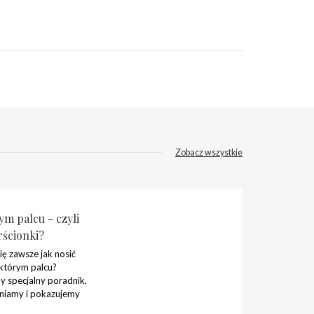
Zobacz wszystkie
m palcu - czyli
rścionki?
ię zawsze jak nosić
 którym palcu?
 specjalny poradnik,
niamy i pokazujemy