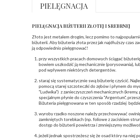
PIELĘGNACJA
PIELĘGNACJA BIŻUTERII ZŁOTEJ I SREBRNEJ
Złoto jest metalem drogim, lecz pomimo to najpopularni
biżuterii. Aby biżuteria złota przez jak najdłuższy czas 
ją odpowiednio pielęgnować!
przy wszystkich pracach domowych ściągać biżuterię
bowiem uszkodzić ją mechanicznie (porysowania), lub
pod wpływem niektórych detergentów.
staraj się systematycznie swą biżuterię czyścić. Najl
pomocą starej szczoteczki do zębów i płynem do myc
"Ludwika") z zanieczyszczeń mechanicznych (kremy, po
specjalnym płynie do czyszczenia "Argentum", przes
Biżuteria pielęgnowana w ten sposób rzadziej będzie
wyroby rzadko noszone należy przechowywać owinię
zamkniętych torebkach (np. foliowe z zaciskiem str
dostęp do biżuterii powietrza i zmniejszymy możliwo
jeżeli jednak spostrzeżesz się że osad który na niej p