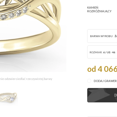
KAMIEŃ
ROZRÓŻNIAJĄCY
BARWA WYROBU:
Ż
ROZMIAR:
6 / UE- 46
od 4 066
 nie odzwierciedlać rzeczywistej barwy
DODAJ GRAWE
D