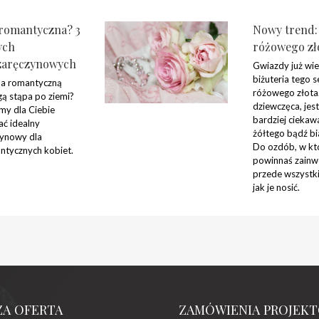
romantyczna? 3
Nowy trend: 
ych
różowego zł
zaręczynowych
Gwiazdy już wie
biżuteria tego 
a romantyczną
różowego złota.
gą stąpa po ziemi?
dziewczęca, jes
my dla Ciebie
bardziej ciekaw
ać idealny
żółtego bądź bi
zynowy dla
Do ozdób, w któ
ntycznych kobiet.
powinnaś zainw
przede wszystki
jak je nosić.
ZA OFERTA
ZAMÓWIENIA PROJEK