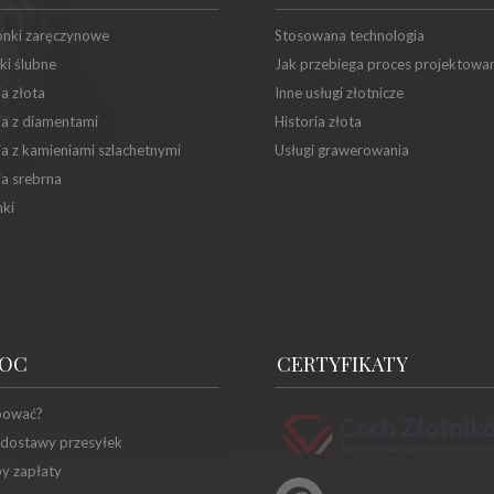
onki zaręczynowe
Stosowana technologia
ki ślubne
Jak przebiega proces projektowa
ia złota
Inne usługi złotnicze
ia z diamentami
Historia złota
ia z kamieniami szlachetnymi
Usługi grawerowania
ia srebrna
ki
OC
CERTYFIKATY
pować?
 dostawy przesyłek
y zapłaty