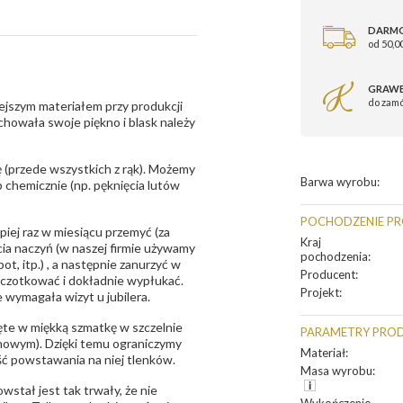
DARM
od 50,00
GRAWE
do zam
ejszym materiałem przy produkcji
zachowała swoje piękno i blask należy
 (przede wszystkich z rąk). Możemy
Barwa wyrobu
:
 chemicznie (np. pęknięcia lutów
POCHODZENIE P
epiej raz w miesiącu przemyć (za
Kraj
ia naczyń (w naszej firmie używamy
pochodzenia
:
t, itp.) , a następnie zanurzyć w
Producent
:
zczotkować i dokładnie wypłukać.
Projekt
:
 wymagała wizyt u jubilera.
te w miękką szmatkę w szczelnie
PARAMETRY PRO
unowym). Dzięki temu ograniczymy
Materiał
:
ść powstawania na niej tlenków.
Masa wyrobu
:
owstał jest tak trwały, że nie