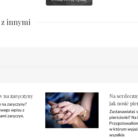
 z innymi
w na zaręczyny
Na serdeczny
jak nosić pie
 na zaręczyny?
wego wpisu z
Zastanawiałaś s
ami zaręczyn.
pierścionki? Na
Przygotowaliśmy
w którym wyjaś
wszelkie