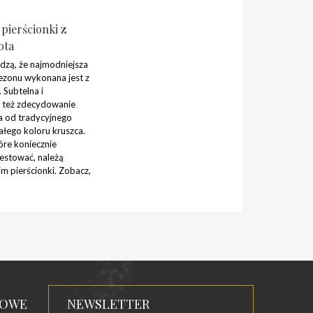
pierścionki z
ota
dzą, że najmodniejsza
sezonu wykonana jest z
 Subtelna i
t też zdecydowanie
a od tradycyjnego
ałego koloru kruszca.
re koniecznie
estować, należą
m pierścionki. Zobacz,
TOWE
NEWSLETTER