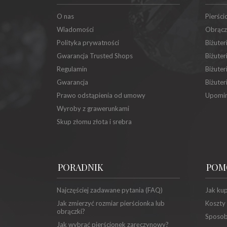
O nas
Pierści
Wiadomości
Obrącz
Polityka prywatności
Biżuter
Gwarancja Trusted Shops
Biżuter
Regulamin
Biżuter
Gwarancja
Biżuter
Prawo odstąpienia od umowy
Upomin
Wyroby z grawerunkami
Skup złomu złota i srebra
PORADNIK
POM
Najczęściej zadawane pytania (FAQ)
Jak ku
Jak zmierzyć rozmiar pierścionka lub
Koszty
obrączki?
Sposob
Jak wybrać pierścionek zaręczynowy?