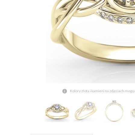
Kolory złota i kamieni na zdjęciach mogą