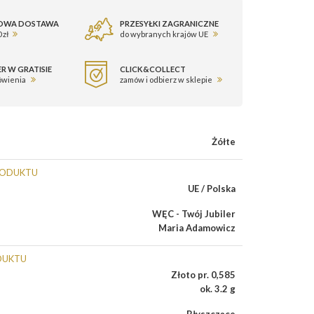
OWA DOSTAWA
PRZESYŁKI ZAGRANICZNE
 zł
do wybranych krajów UE
R W GRATISIE
CLICK&COLLECT
ówienia
zamów i odbierz w sklepie
Żółte
RODUKTU
UE / Polska
WĘC - Twój Jubiler
Maria Adamowicz
DUKTU
Złoto pr. 0,585
ok. 3.2 g