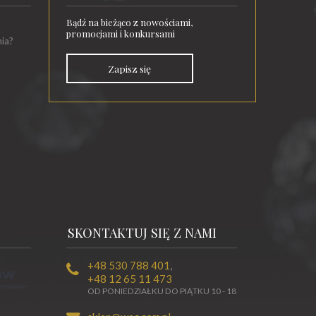
Bądź na bieżąco z nowościami,
promocjami i konkursami
nia?
Zapisz się
SKONTAKTUJ SIĘ Z NAMI
+48 530 788 401
,
+48 12 65 11 473
OD PONIEDZIAŁKU DO PIĄTKU 10 - 18