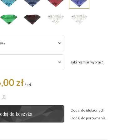
ółte
Jaki rozmiar wybrać?
,00 zł
/
szt.
R
Dodaj do ulubionych
odaj do koszyka
Dodaj do porównania