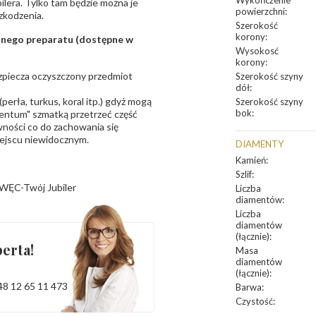
Wykończenie
bilera. Tylko tam będzie można je
powierzchni
:
zkodzenia.
Szerokość
korony
:
sanego preparatu (dostępne w
Wysokosć
korony
:
bezpiecza oczyszczony przedmiot
Szerokość szyny
dół
:
erła, turkus, koral itp.) gdyż mogą
Szerokość szyny
bok
:
ntum" szmatką przetrzeć część
ności co do zachowania się
iejscu niewidocznym.
DIAMENTY
Kamień
:
Szlif
:
WĘC-Twój Jubiler
Liczba
diamentów
:
Liczba
diamentów
(łącznie)
:
erta!
Masa
diamentów
(łącznie)
:
48 12 65 11 473
Barwa
:
Czystość
: