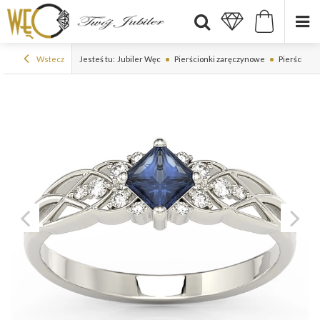
Wstecz
Jesteś tu:
Jubiler Węc
Pierścionki zaręczynowe
Pierścionki