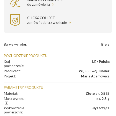
do zamówienia
CLICK&COLLECT
zamów i odbierz w sklepie
Barwa wyrobu
:
Białe
POCHODZENIE PRODUKTU
Kraj
UE / Polska
pochodzenia
:
Producent
:
WĘC - Twój Jubiler
Projekt
:
Maria Adamowicz
PARAMETRY PRODUKTU
Materiał
:
Złoto pr. 0,585
Masa wyrobu
:
ok. 2.3 g
Wykończenie
Błyszczące
powierzchni
: