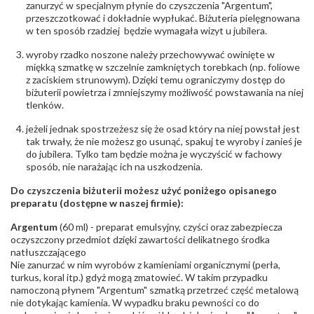
zanurzyć w specjalnym płynie do czyszczenia "Argentum",
Rodzaje
Szafir
przeszczotkować i dokładnie wypłukać. Biżuteria pielęgnowana
kamieni
:
w ten sposób rzadziej będzie wymagała wizyt u jubilera.
Liczba kamieni
:
Szafir - 1 szt.
Szlif kamieni
:
Princessa kwadrat
wyroby rzadko noszone należy przechowywać owinięte w
Masa kamieni
ok. 0.27 ct.
miękką szmatkę w szczelnie zamkniętych torebkach (np. foliowe
(łącznie)
:
z zaciskiem strunowym). Dzięki temu ograniczymy dostęp do
biżuterii powietrza i zmniejszymy możliwość powstawania na niej
tlenków.
INNE PARAMETRY
Producent
WĘC-Twój Jubiler S.C. Artur Węc, Małgorzata
jeżeli jednak spostrzeżesz się że osad który na niej powstał jest
odpowiedzialny
:
Suchan, ul. Kurczaba 3, 30-868 Kraków; NIP:
tak trwały, że nie możesz go usunąć, spakuj te wyroby i zanieś je
679-25-92-107; sklep@wec.com.pl
do jubilera. Tylko tam będzie można je wyczyścić w fachowy
Bezpieczeństwo
Nie nadaje się dla dzieci w wieku poniżej 3 lat
sposób, nie narażając ich na uszkodzenia.
- rodzaj
,
Elementy w wyrobie wykonane z białego złota
ostrzeżenia
:
zawierają nikiel
Do czyszczenia biżuterii możesz użyć poniżego opisanego
preparatu (dostępne w naszej firmie):
Argentum
(60 ml) - preparat emulsyjny, czyści oraz zabezpiecza
oczyszczony przedmiot dzięki zawartości delikatnego środka
natłuszczającego
Nie zanurzać w nim wyrobów z kamieniami organicznymi (perła,
turkus, koral itp.) gdyż mogą zmatowieć. W takim przypadku
namoczoną płynem "Argentum" szmatką przetrzeć część metalową
nie dotykając kamienia. W wypadku braku pewności co do