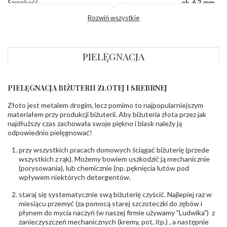
Szerokość
ok. 6,2 mm
korony
:
Rozwiń wszystkie
Wysokosć
ok. 3,8 mm
korony
:
Szerokość szyny
ok. 1,9 mm
dół
:
PIELĘGNACJA
Szerokość szyny
ok. 1,9 mm
bok
:
PIELĘGNACJA BIŻUTERII ZŁOTEJ I SREBRNEJ
DIAMENTY
Kamień
:
Diament
Złoto jest metalem drogim, lecz pomimo to najpopularniejszym
Szlif
:
Brylantowy okrągły
materiałem przy produkcji biżuterii. Aby biżuteria złota przez jak
Liczba
0.004 ct - 6 szt.
,
0.015 ct - 2 szt.
,
0.010 ct - 4 szt.
najdłuższy czas zachowała swoje piękno i blask należy ją
diamentów
:
odpowiednio pielęgnować!
Liczba
12 szt.
diamentów
przy wszystkich pracach domowych ściągać biżuterię (przede
(łącznie)
:
wszystkich z rąk). Możemy bowiem uszkodzić ją mechanicznie
Masa
0.094 ct
(porysowania), lub chemicznie (np. pęknięcia lutów pod
diamentów
wpływem niektórych detergentów.
(łącznie)
:
Barwa
:
F
staraj się systematycznie swą biżuterię czyścić. Najlepiej raz w
Czystość
:
VS
miesiącu przemyć (za pomocą starej szczoteczki do zębów i
płynem do mycia naczyń (w naszej firmie używamy "Ludwika") z
zanieczyszczeń mechanicznych (kremy, pot, itp.) , a następnie
POZOSTAŁE KAMIENIE