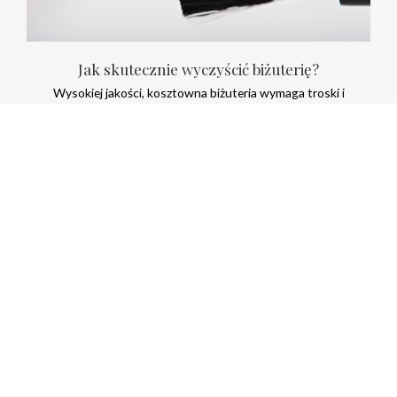
Jak skutecznie wyczyścić biżuterię?
Wysokiej jakości, kosztowna biżuteria wymaga troski i
odpowiednich technik pielęgnacji, żeby przez długie lata
zachowała ten sam blask i piękno. Podpowiadamy, jak
skutecznie wyczyścić sczerniałą biżuterię ze złota i srebra.
Czytaj dalej
POZNAJ NAS
NASZA OFERTA
ZAMÓWIENIA PROJEKTOWE
PORADNIK