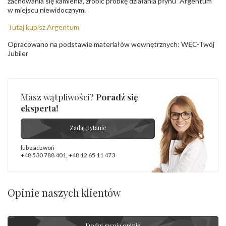
zachowania się kamienia, zrobić próbkę działania płynu "Argentum"
w miejscu niewidocznym.
Tutaj kupisz Argentum
Opracowano na podstawie materiałów wewnętrznych: WĘC-Twój
Jubiler
Masz wątpliwości?
Poradź się
eksperta!
Zadaj pytanie
lub zadzwoń
+48 530 788 401
,
+48 12 65 11 473
Opinie naszych klientów
Dodaj swoją opinię