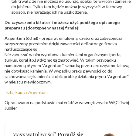
tak trwały, że nie możesz go usunąć, spakuj te wyroby i zanieś je
do jubilera. Tylko tam będzie można je wyczyścić w fachowy
sposób, nie narażając ich na uszkodzenia.
Do czyszczenia biżuterii możesz użyć poniżego opisanego
preparatu (dostępne w naszej firmie):
Argentum
(60 ml) - preparat emulsyjny, czyści oraz zabezpiecza
oczyszczony przedmiot dzięki zawartości delikatnego środka
natłuszczającego
Nie zanurzać w nim wyrobów z kamieniami organicznymi (perła,
turkus, koral itp.) gdyż mogą zmatowieć. W takim przypadku
namoczoną płynem "Argentum" szmatką przetrzeć część metalową
nie dotykając kamienia. W wypadku braku pewności co do
zachowania się kamienia, zrobić próbkę działania płynu "Argentum"
w miejscu niewidocznym.
Tutaj kupisz Argentum
Opracowano na podstawie materiałów wewnętrznych: WĘC-Twój
Jubiler
Masz wątpliwości?
Poradź się