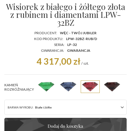
Wisiorek z białego i żółtego złota
z rubinem i diamentami LPW-
32BZ
PRODUCENT:
WĘC - TWÓJ JUBILER
KOD PRODUKTU:
LPW-32BZ-RUB/D
SERIA:
LP-32
GWARANCJA:
GWARANCJA
4 317,00 zł
/
szt.
KAMIEŃ
ROZRÓŻNIAJĄCY
BARWA WYROBU:
Białe i żółte
Dodaj do koszyka