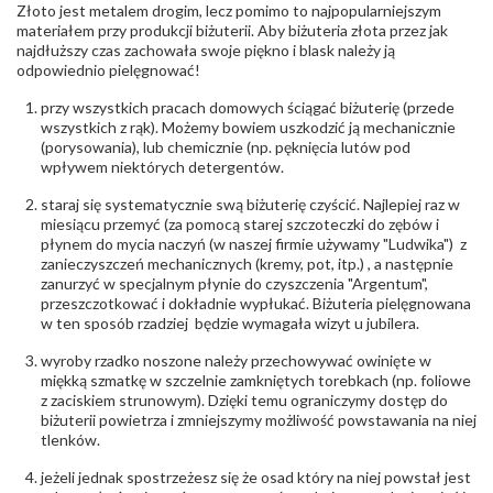
Złoto jest metalem drogim, lecz pomimo to najpopularniejszym
Masa
0.08 ct
materiałem przy produkcji biżuterii. Aby biżuteria złota przez jak
diamentów
najdłuższy czas zachowała swoje piękno i blask należy ją
(łącznie)
:
odpowiednio pielęgnować!
Barwa
:
F
Czystość
:
VS
przy wszystkich pracach domowych ściągać biżuterię (przede
wszystkich z rąk). Możemy bowiem uszkodzić ją mechanicznie
(porysowania), lub chemicznie (np. pęknięcia lutów pod
POZOSTAŁE KAMIENIE
wpływem niektórych detergentów.
Rodzaje
Rubin
kamieni
:
staraj się systematycznie swą biżuterię czyścić. Najlepiej raz w
Liczba kamieni
:
Rubin - 1 szt.
miesiącu przemyć (za pomocą starej szczoteczki do zębów i
Szlif kamieni
:
Princessa kwadrat
płynem do mycia naczyń (w naszej firmie używamy "Ludwika") z
Masa kamieni
ok. 0.42 ct.
zanieczyszczeń mechanicznych (kremy, pot, itp.) , a następnie
(łącznie)
:
zanurzyć w specjalnym płynie do czyszczenia "Argentum",
przeszczotkować i dokładnie wypłukać. Biżuteria pielęgnowana
INNE PARAMETRY
w ten sposób rzadziej będzie wymagała wizyt u jubilera.
Producent
WĘC-Twój Jubiler S.C. Artur Węc, Małgorzata
wyroby rzadko noszone należy przechowywać owinięte w
odpowiedzialny
:
Suchan, ul. Kurczaba 3, 30-868 Kraków; NIP:
miękką szmatkę w szczelnie zamkniętych torebkach (np. foliowe
679-25-92-107; sklep@wec.com.pl
z zaciskiem strunowym). Dzięki temu ograniczymy dostęp do
Bezpieczeństwo
Nie nadaje się dla dzieci w wieku poniżej 3 lat
biżuterii powietrza i zmniejszymy możliwość powstawania na niej
- rodzaj
,
Elementy w wyrobie wykonane z białego złota
tlenków.
ostrzeżenia
:
zawierają nikiel
jeżeli jednak spostrzeżesz się że osad który na niej powstał jest