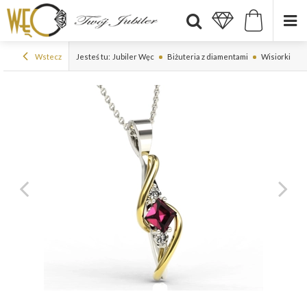
Wstecz
Jesteś tu:
Jubiler Węc
Biżuteria z diamentami
Wisiorki