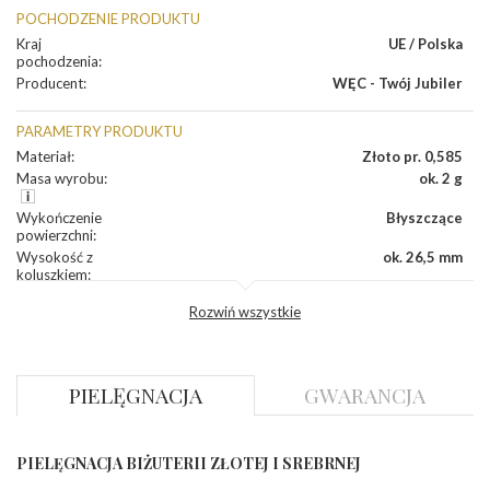
POCHODZENIE PRODUKTU
Kraj
UE / Polska
pochodzenia
:
Producent
:
WĘC - Twój Jubiler
PARAMETRY PRODUKTU
Materiał
:
Złoto pr. 0,585
Masa wyrobu
:
ok. 2 g
Wykończenie
Błyszczące
powierzchni
:
Wysokość z
ok. 26,5 mm
koluszkiem
:
Szerokość
:
ok. 7,4 mm
Rozwiń wszystkie
DIAMENTY
Kamień
:
Diament
PIELĘGNACJA
GWARANCJA
Szlif
:
Brylantowy okrągły
Liczba
0.040 ct - 2 szt.
diamentów
:
Liczba
2 szt.
PIELĘGNACJA BIŻUTERII ZŁOTEJ I SREBRNEJ
diamentów
(łącznie)
: