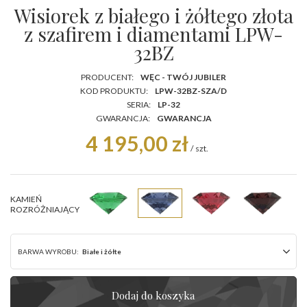
Wisiorek z białego i żółtego złota
z szafirem i diamentami LPW-
32BZ
PRODUCENT:
WĘC - TWÓJ JUBILER
KOD PRODUKTU:
LPW-32BZ-SZA/D
SERIA:
LP-32
GWARANCJA:
GWARANCJA
4 195,00 zł
/
szt.
KAMIEŃ
ROZRÓŻNIAJĄCY
BARWA WYROBU:
Białe i żółte
Dodaj do koszyka