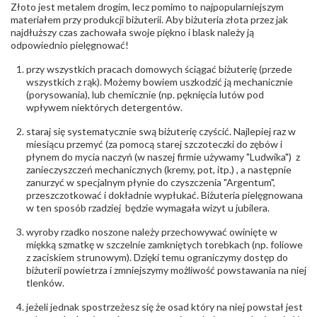
Złoto jest metalem drogim, lecz pomimo to najpopularniejszym
Masa
0.08 ct
materiałem przy produkcji biżuterii. Aby biżuteria złota przez jak
diamentów
najdłuższy czas zachowała swoje piękno i blask należy ją
(łącznie)
:
odpowiednio pielęgnować!
Barwa
:
F
Czystość
:
VS
przy wszystkich pracach domowych ściągać biżuterię (przede
wszystkich z rąk). Możemy bowiem uszkodzić ją mechanicznie
(porysowania), lub chemicznie (np. pęknięcia lutów pod
POZOSTAŁE KAMIENIE
wpływem niektórych detergentów.
Rodzaje
Szafir
kamieni
:
staraj się systematycznie swą biżuterię czyścić. Najlepiej raz w
Liczba kamieni
:
Szafir - 1 szt.
miesiącu przemyć (za pomocą starej szczoteczki do zębów i
Szlif kamieni
:
Princessa kwadrat
płynem do mycia naczyń (w naszej firmie używamy "Ludwika") z
Masa kamieni
ok. 0.42 ct.
zanieczyszczeń mechanicznych (kremy, pot, itp.) , a następnie
(łącznie)
:
zanurzyć w specjalnym płynie do czyszczenia "Argentum",
przeszczotkować i dokładnie wypłukać. Biżuteria pielęgnowana
INNE PARAMETRY
w ten sposób rzadziej będzie wymagała wizyt u jubilera.
Producent
WĘC-Twój Jubiler S.C. Artur Węc, Małgorzata
wyroby rzadko noszone należy przechowywać owinięte w
odpowiedzialny
:
Suchan, ul. Kurczaba 3, 30-868 Kraków; NIP:
miękką szmatkę w szczelnie zamkniętych torebkach (np. foliowe
679-25-92-107; sklep@wec.com.pl
z zaciskiem strunowym). Dzięki temu ograniczymy dostęp do
Bezpieczeństwo
Nie nadaje się dla dzieci w wieku poniżej 3 lat
biżuterii powietrza i zmniejszymy możliwość powstawania na niej
- rodzaj
,
Elementy w wyrobie wykonane z białego złota
tlenków.
ostrzeżenia
:
zawierają nikiel
jeżeli jednak spostrzeżesz się że osad który na niej powstał jest