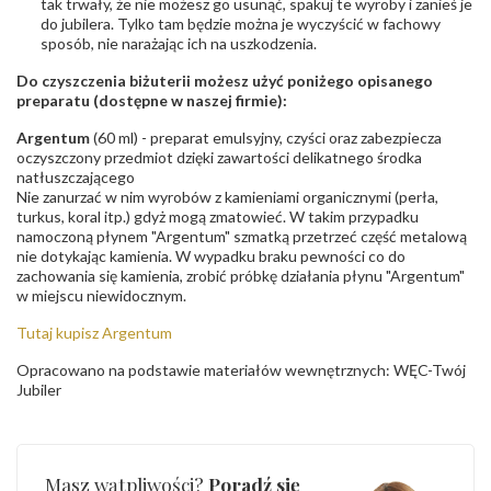
tak trwały, że nie możesz go usunąć, spakuj te wyroby i zanieś je
do jubilera. Tylko tam będzie można je wyczyścić w fachowy
sposób, nie narażając ich na uszkodzenia.
Do czyszczenia biżuterii możesz użyć poniżego opisanego
preparatu (dostępne w naszej firmie):
Argentum
(60 ml) - preparat emulsyjny, czyści oraz zabezpiecza
oczyszczony przedmiot dzięki zawartości delikatnego środka
natłuszczającego
Nie zanurzać w nim wyrobów z kamieniami organicznymi (perła,
turkus, koral itp.) gdyż mogą zmatowieć. W takim przypadku
namoczoną płynem "Argentum" szmatką przetrzeć część metalową
nie dotykając kamienia. W wypadku braku pewności co do
zachowania się kamienia, zrobić próbkę działania płynu "Argentum"
w miejscu niewidocznym.
Tutaj kupisz Argentum
Opracowano na podstawie materiałów wewnętrznych: WĘC-Twój
Jubiler
Masz wątpliwości?
Poradź się