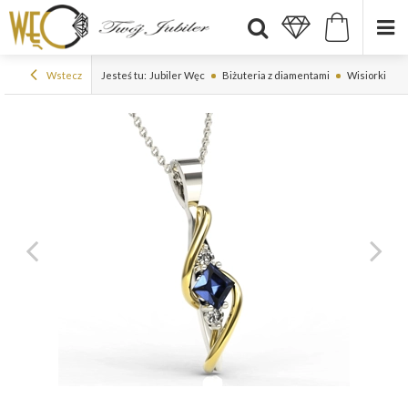
Wstecz
Jesteś tu:
Jubiler Węc
Biżuteria z diamentami
Wisiorki