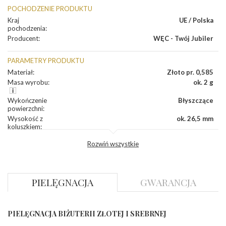
POCHODZENIE PRODUKTU
Kraj
UE / Polska
pochodzenia
:
Producent
:
WĘC - Twój Jubiler
PARAMETRY PRODUKTU
Materiał
:
Złoto pr. 0,585
Masa wyrobu
:
ok. 2 g
Wykończenie
Błyszczące
powierzchni
:
Wysokość z
ok. 26,5 mm
koluszkiem
:
Szerokość
:
ok. 7,4 mm
Rozwiń wszystkie
DIAMENTY
Kamień
:
Diament
PIELĘGNACJA
GWARANCJA
Szlif
:
Brylantowy okrągły
Liczba
0.040 ct - 2 szt.
diamentów
:
Liczba
2 szt.
PIELĘGNACJA BIŻUTERII ZŁOTEJ I SREBRNEJ
diamentów
(łącznie)
: