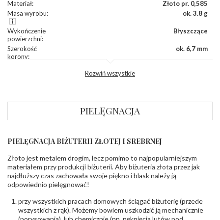
Materiał
:
Złoto pr. 0,585
Masa wyrobu
:
ok. 3.8 g
Wykończenie
Błyszczące
powierzchni
:
Szerokość
ok. 6,7 mm
korony
:
Wysokosć
ok. 3,3 mm
Rozwiń wszystkie
korony
:
Szerokość szyny
ok. 2,7 mm
dół
:
PIELĘGNACJA
KAMIENIE
Rodzaje
Szafir
kamieni
:
PIELĘGNACJA BIŻUTERII ZŁOTEJ I SREBRNEJ
Liczba kamieni
:
Szafir - 1 szt.
Szlif kamieni
:
Fasetowy owalny
Złoto jest metalem drogim, lecz pomimo to najpopularniejszym
Masa kamieni
ok. 0.5 ct.
materiałem przy produkcji biżuterii. Aby biżuteria złota przez jak
(łącznie)
:
najdłuższy czas zachowała swoje piękno i blask należy ją
odpowiednio pielęgnować!
INNE PARAMETRY
przy wszystkich pracach domowych ściągać biżuterię (przede
Producent
WĘC-Twój Jubiler S.C. Artur Węc, Małgorzata
wszystkich z rąk). Możemy bowiem uszkodzić ją mechanicznie
odpowiedzialny
:
Suchan, ul. Kurczaba 3, 30-868 Kraków; NIP:
(porysowania), lub chemicznie (np. pęknięcia lutów pod
679-25-92-107; sklep@wec.com.pl