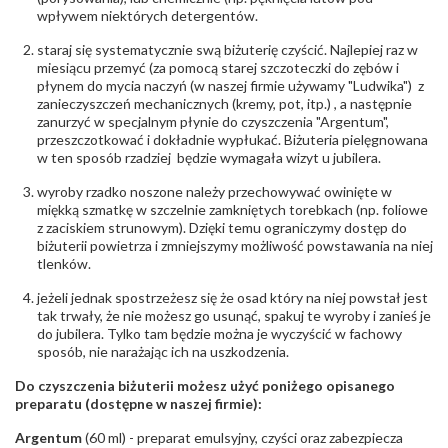
wpływem niektórych detergentów.
Bezpieczeństwo
Nie nadaje się dla dzieci w wieku poniżej 3 lat
- rodzaj
,
Elementy w wyrobie wykonane z białego złota
ostrzeżenia
staraj się systematycznie swą biżuterię czyścić. Najlepiej raz w
:
zawierają nikiel
miesiącu przemyć (za pomocą starej szczoteczki do zębów i
płynem do mycia naczyń (w naszej firmie używamy "Ludwika") z
zanieczyszczeń mechanicznych (kremy, pot, itp.) , a następnie
zanurzyć w specjalnym płynie do czyszczenia "Argentum",
przeszczotkować i dokładnie wypłukać. Biżuteria pielęgnowana
w ten sposób rzadziej będzie wymagała wizyt u jubilera.
wyroby rzadko noszone należy przechowywać owinięte w
miękką szmatkę w szczelnie zamkniętych torebkach (np. foliowe
z zaciskiem strunowym). Dzięki temu ograniczymy dostęp do
biżuterii powietrza i zmniejszymy możliwość powstawania na niej
tlenków.
jeżeli jednak spostrzeżesz się że osad który na niej powstał jest
tak trwały, że nie możesz go usunąć, spakuj te wyroby i zanieś je
do jubilera. Tylko tam będzie można je wyczyścić w fachowy
sposób, nie narażając ich na uszkodzenia.
Do czyszczenia biżuterii możesz użyć poniżego opisanego
preparatu (dostępne w naszej firmie):
Argentum
(60 ml) - preparat emulsyjny, czyści oraz zabezpiecza