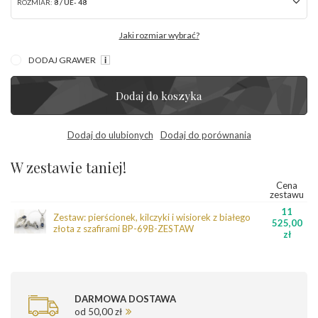
ROZMIAR:
8 / UE- 48
Jaki rozmiar wybrać?
DODAJ GRAWER
Dodaj do koszyka
Dodaj do ulubionych
Dodaj do porównania
W zestawie taniej!
Cena
zestawu
11
Zestaw: pierścionek, kilczyki i wisiorek z białego
525,00
złota z szafirami BP-69B-ZESTAW
zł
DARMOWA DOSTAWA
od 50,00 zł