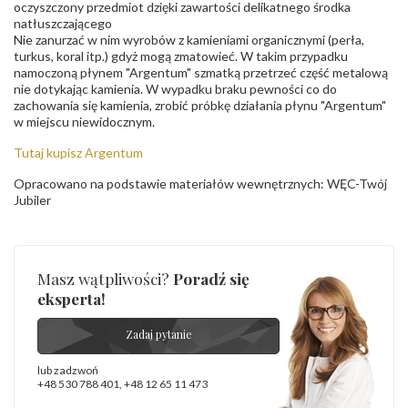
oczyszczony przedmiot dzięki zawartości delikatnego środka
natłuszczającego
Nie zanurzać w nim wyrobów z kamieniami organicznymi (perła,
turkus, koral itp.) gdyż mogą zmatowieć. W takim przypadku
namoczoną płynem "Argentum" szmatką przetrzeć część metalową
nie dotykając kamienia. W wypadku braku pewności co do
zachowania się kamienia, zrobić próbkę działania płynu "Argentum"
w miejscu niewidocznym.
Tutaj kupisz Argentum
Opracowano na podstawie materiałów wewnętrznych: WĘC-Twój
Jubiler
Masz wątpliwości?
Poradź się
eksperta!
Zadaj pytanie
lub zadzwoń
+48 530 788 401
,
+48 12 65 11 473