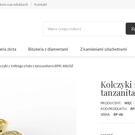
inie o produktach
Kontakt
S
eria złota
Biżuteria z diamentami
Z kamieniami szlachetnymi
czyki z żółtego złota z tanzanitami BPK-6820Z
Kolczyki 
tanzanit
PRODUCENT:
WĘC -
KOD PRODUKTU:
BP
SERIA:
BP-68