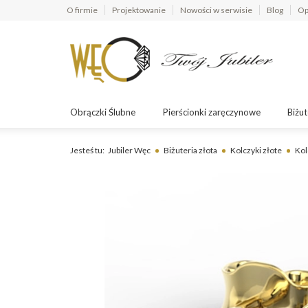
O firmie
Projektowanie
Nowości w serwisie
Blog
Op
Obrączki Ślubne
Pierścionki zaręczynowe
Biżut
Jesteś tu:
Jubiler Węc
Biżuteria złota
Kolczyki złote
Kol