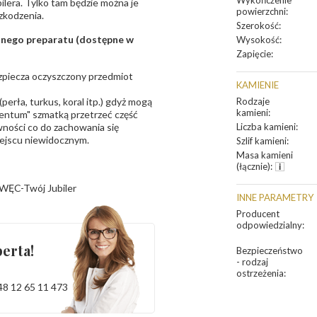
Wykończenie
bilera. Tylko tam będzie można je
powierzchni
:
zkodzenia.
Szerokość
:
sanego preparatu (dostępne w
Wysokość
:
Zapięcie
:
bezpiecza oczyszczony przedmiot
KAMIENIE
erła, turkus, koral itp.) gdyż mogą
Rodzaje
kamieni
:
ntum" szmatką przetrzeć część
ności co do zachowania się
Liczba kamieni
:
iejscu niewidocznym.
Szlif kamieni
:
Masa kamieni
(łącznie)
:
WĘC-Twój Jubiler
INNE PARAMETRY
Producent
odpowiedzialny
:
erta!
Bezpieczeństwo
- rodzaj
ostrzeżenia
:
48 12 65 11 473