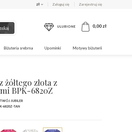
zł
Zaloguj się
Zarejestruj się
0,00 zł
ULUBIONE
zukaj
Biżuteria srebrna
Upominki
Motywy biżuterii
z żółtego złota z
ami BPK-6820Z
 TWÓJ JUBILER
K-6820Z-TAN