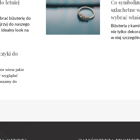
do letniej
Co symbolizu
szlachetne w 
wybrać właśc
brać biżuterię do
ajrzyj do naszego
Biżuteria z kami
 idealny look na
nie tylko dekora
w niej szczegól
czyki do
ie wiesz jakie 
y wyglądać 
aszamy do 