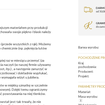
DARM
od 50,00
GRAWE
do zam
ejszym materiałem przy produkcji
zachowała swoje piękno i blask należy
 (przede wszystkich z rąk). Możemy
Barwa wyrobu
:
 chemicznie (np. pęknięcia lutów
POCHODZENIE P
epiej raz w miesiącu przemyć (za
Kraj
ia naczyń (w naszej firmie używamy
pochodzenia
:
t, itp.) , a następnie zanurzyć w
Producent
:
zczotkować i dokładnie wypłukać.
Projekt
:
 wymagała wizyt u jubilera.
te w miękką szmatkę w szczelnie
PARAMETRY PRO
unowym). Dzięki temu ograniczymy
Materiał
:
ść powstawania na niej tlenków.
Masa wyrobu
:
owstał jest tak trwały, że nie