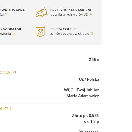
OWA DOSTAWA
PRZESYŁKI ZAGRANICZNE
 zł
do wybranych krajów UE
R W GRATISIE
CLICK&COLLECT
ówienia
zamów i odbierz w sklepie
Żółte
RODUKTU
UE / Polska
WĘC - Twój Jubiler
Maria Adamowicz
DUKTU
Złoto pr. 0,585
ok. 1.2 g