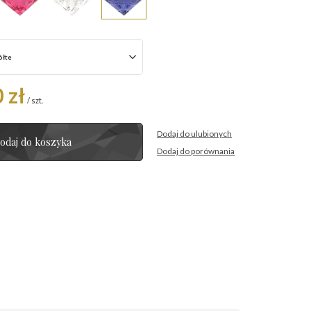
ółte
 zł
/
szt.
Dodaj do ulubionych
odaj do koszyka
Dodaj do porównania