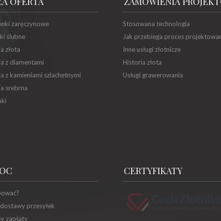
ZA OFERTA
ZAMÓWIENIA PROJEK
onki zaręczynowe
Stosowana technologia
ki ślubne
Jak przebiega proces projektowa
ia złota
Inne usługi złotnicze
ia z diamentami
Historia złota
ia z kamieniami szlachetnymi
Usługi grawerowania
ia srebrna
ki
OC
CERTYFIKATY
pować?
 dostawy przesyłek
y zapłaty