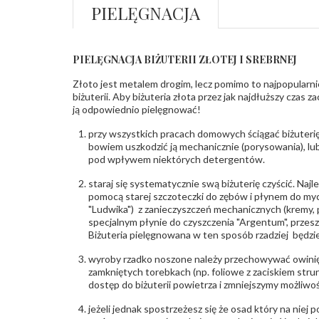
PIELĘGNACJA
PIELĘGNACJA BIŻUTERII ZŁOTEJ I SREBRNEJ
Złoto jest metalem drogim, lecz pomimo to najpopularni
biżuterii. Aby biżuteria złota przez jak najdłuższy czas 
ją odpowiednio pielęgnować!
przy wszystkich pracach domowych ściągać biżuterię
bowiem uszkodzić ją mechanicznie (porysowania), lub
pod wpływem niektórych detergentów.
staraj się systematycznie swą biżuterię czyścić. Najl
pomocą starej szczoteczki do zębów i płynem do myc
"Ludwika") z zanieczyszczeń mechanicznych (kremy, po
specjalnym płynie do czyszczenia "Argentum", przes
Biżuteria pielęgnowana w ten sposób rzadziej będzie
wyroby rzadko noszone należy przechowywać owinię
zamkniętych torebkach (np. foliowe z zaciskiem str
dostęp do biżuterii powietrza i zmniejszymy możliwo
jeżeli jednak spostrzeżesz się że osad który na niej p