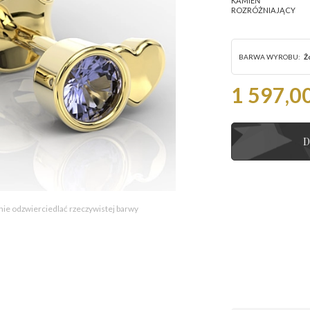
KAMIEŃ
ROZRÓŻNIAJĄCY
BARWA WYROBU:
Ż
1 597,00
D
 nie odzwierciedlać rzeczywistej barwy