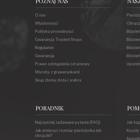
POZNAJ NAS
NAS
O nas
Pierści
Wiadomości
Obrącz
Polityka prywatności
Biżuter
Gwarancja Trusted Shops
Biżuter
Regulamin
Biżuter
Gwarancja
Biżuter
Prawo odstąpienia od umowy
Upomin
Wyroby z grawerunkami
Skup złomu złota i srebra
PORADNIK
POM
Najczęściej zadawane pytania (FAQ)
Jak ku
Jak zmierzyć rozmiar pierścionka lub
Koszty
obrączki?
Sposob