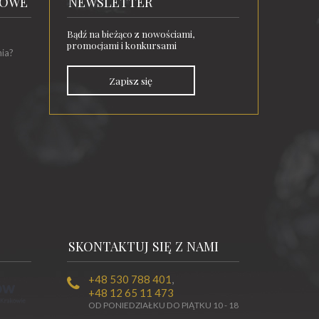
TOWE
NEWSLETTER
Bądź na bieżąco z nowościami,
promocjami i konkursami
nia?
Zapisz się
SKONTAKTUJ SIĘ Z NAMI
+48 530 788 401
,
+48 12 65 11 473
OD PONIEDZIAŁKU DO PIĄTKU 10 - 18