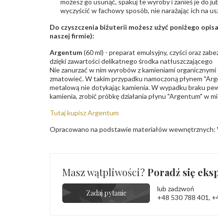
możesz go usunąć, spakuj te wyroby i zanieś je do ju
wyczyścić w fachowy sposób, nie narażając ich na us
Do czyszczenia biżuterii możesz użyć poniżego opi
naszej firmie):
Argentum
(60 ml) - preparat emulsyjny, czyści oraz za
dzięki zawartości delikatnego środka natłuszczającego
Nie zanurzać w nim wyrobów z kamieniami organicznymi (p
zmatowieć. W takim przypadku namoczoną płynem "Arge
metalową nie dotykając kamienia. W wypadku braku pew
kamienia, zrobić próbkę działania płynu "Argentum" w m
Tutaj kupisz Argentum
Opracowano na podstawie materiałów wewnętrznych: 
Masz wątpliwości?
Poradź się eksp
lub zadzwoń
Zadaj pytanie
+48 530 788 401
,
+