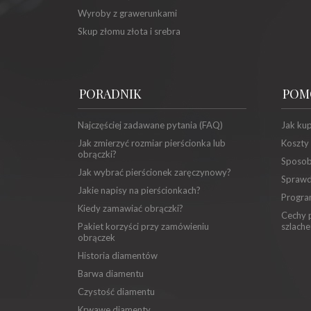
Wyroby z grawerunkami
Skup złomu złota i srebra
PORADNIK
POM
Najczęściej zadawane pytania (FAQ)
Jak ku
Jak zmierzyć rozmiar pierścionka lub
Koszty
obrączki?
Sposob
Jak wybrać pierścionek zaręczynowy?
Sprawd
Jakie napisy na pierścionkach?
Progra
Kiedy zamawiać obrączki?
Cechy p
Pakiet korzyści przy zamówieniu
szlache
obrączek
Historia diamentów
Barwa diamentu
Czystość diamentu
Krwawe diamenty