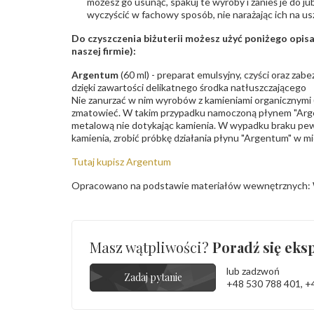
możesz go usunąć, spakuj te wyroby i zanieś je do ju
wyczyścić w fachowy sposób, nie narażając ich na us
Do czyszczenia biżuterii możesz użyć poniżego opi
naszej firmie):
Argentum
(60 ml) - preparat emulsyjny, czyści oraz za
dzięki zawartości delikatnego środka natłuszczającego
Nie zanurzać w nim wyrobów z kamieniami organicznymi (p
zmatowieć. W takim przypadku namoczoną płynem "Arge
metalową nie dotykając kamienia. W wypadku braku pew
kamienia, zrobić próbkę działania płynu "Argentum" w m
Tutaj kupisz Argentum
Opracowano na podstawie materiałów wewnętrznych: 
Masz wątpliwości?
Poradź się eksp
lub zadzwoń
Zadaj pytanie
+48 530 788 401
,
+