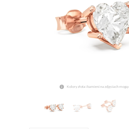
Kolory złota i kamieni na zdjęciach mogą