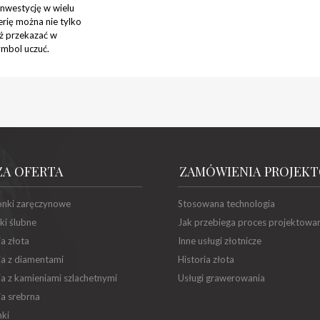
inwestycję w wielu
rię można nie tylko
też przekazać w
ymbol uczuć.
ZA OFERTA
ZAMÓWIENIA PROJEK
onki zaręczynowe
Stosowana technologia
ki ślubne
Jak przebiega proces projektowa
ia złota
Inne usługi złotnicze
ia z diamentami
Historia złota
ia z kamieniami szlachetnymi
Usługi grawerowania
ia srebrna
ki