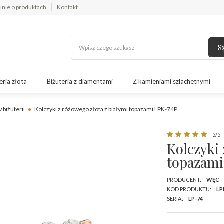
inie o produktach
Kontakt
S
eria złota
Biżuteria z diamentami
Z kamieniami szlachetnymi
 biżuterii
Kolczyki z różowego złota z białymi topazami LPK-74P
5/5
Kolczyki 
topazami
PRODUCENT:
WĘC -
KOD PRODUKTU:
LP
SERIA:
LP-74