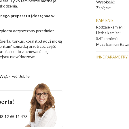
bilera. Tylko tam będzie można je
Wysokość
:
zkodzenia.
Zapięcie
:
sanego preparatu (dostępne w
KAMIENIE
Rodzaje kamieni
:
bezpiecza oczyszczony przedmiot
Liczba kamieni
:
Szlif kamieni
:
erła, turkus, koral itp.) gdyż mogą
Masa kamieni (łączn
ntum" szmatką przetrzeć część
ności co do zachowania się
iejscu niewidocznym.
INNE PARAMETRY
WĘC-Twój Jubiler
erta!
48 12 65 11 473