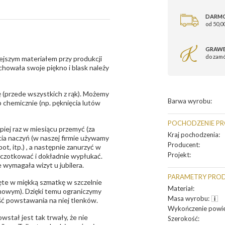
DARM
od 50,00
GRAWE
do zam
ejszym materiałem przy produkcji
zachowała swoje piękno i blask należy
 (przede wszystkich z rąk). Możemy
Barwa wyrobu
:
 chemicznie (np. pęknięcia lutów
POCHODZENIE P
epiej raz w miesiącu przemyć (za
Kraj pochodzenia
:
ia naczyń (w naszej firmie używamy
Producent
:
t, itp.) , a następnie zanurzyć w
Projekt
:
zczotkować i dokładnie wypłukać.
 wymagała wizyt u jubilera.
PARAMETRY PRO
te w miękką szmatkę w szczelnie
Materiał
:
unowym). Dzięki temu ograniczymy
Masa wyrobu
:
ść powstawania na niej tlenków.
Wykończenie powie
owstał jest tak trwały, że nie
Szerokość
: