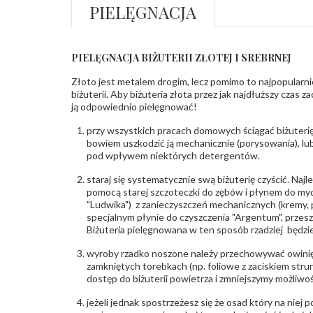
PIELĘGNACJA
PIELĘGNACJA BIŻUTERII ZŁOTEJ I SREBRNEJ
Złoto jest metalem drogim, lecz pomimo to najpopularni
biżuterii. Aby biżuteria złota przez jak najdłuższy czas 
ją odpowiednio pielęgnować!
przy wszystkich pracach domowych ściągać biżuterię
bowiem uszkodzić ją mechanicznie (porysowania), lub
pod wpływem niektórych detergentów.
staraj się systematycznie swą biżuterię czyścić. Najl
pomocą starej szczoteczki do zębów i płynem do myc
"Ludwika") z zanieczyszczeń mechanicznych (kremy, po
specjalnym płynie do czyszczenia "Argentum", przes
Biżuteria pielęgnowana w ten sposób rzadziej będzie
wyroby rzadko noszone należy przechowywać owinię
zamkniętych torebkach (np. foliowe z zaciskiem str
dostęp do biżuterii powietrza i zmniejszymy możliwo
jeżeli jednak spostrzeżesz się że osad który na niej p