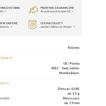
OWA DOSTAWA
PRZESYŁKI ZAGRANICZNE
 zł
do wybranych krajów UE
R W GRATISIE
CLICK&COLLECT
ówienia
zamów i odbierz w sklepie
Różowe
RODUKTU
UE / Polska
WĘC - Twój Jubiler
Monika Bayer
DUKTU
Złoto pr. 0,585
ok. 1.5 g
rzchni
:
Błyszczące
ok. 7,9 mm