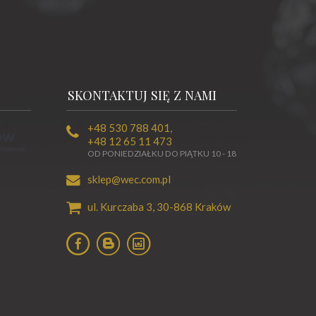
SKONTAKTUJ SIĘ Z NAMI
+48 530 788 401
,
+48 12 65 11 473
OD PONIEDZIAŁKU DO PIĄTKU 10 - 18
sklep@wec.com.pl
ul. Kurczaba 3,
30-868
Kraków