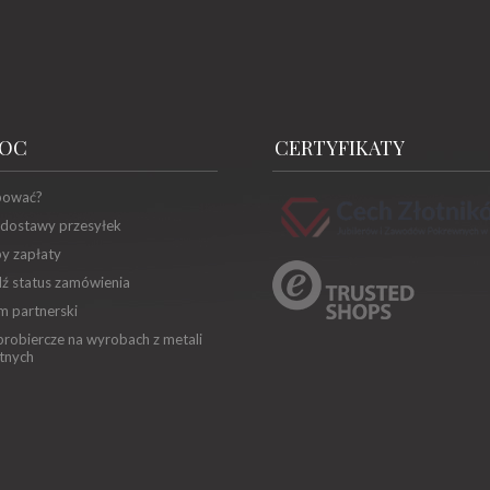
OC
CERTYFIKATY
pować?
 dostawy przesyłek
y zapłaty
ź status zamówienia
m partnerski
robiercze na wyrobach z metali
tnych