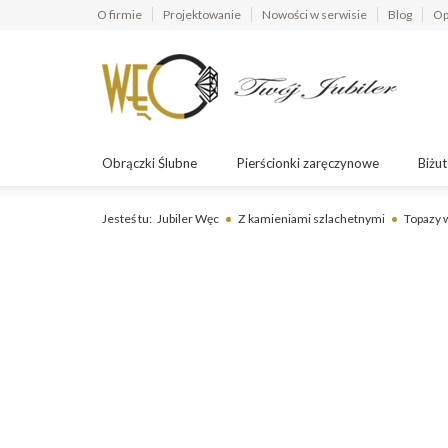
O firmie
Projektowanie
Nowości w serwisie
Blog
Op
Obrączki Ślubne
Pierścionki zaręczynowe
Biżut
Jesteś tu:
Jubiler Węc
Z kamieniami szlachetnymi
Topazy w