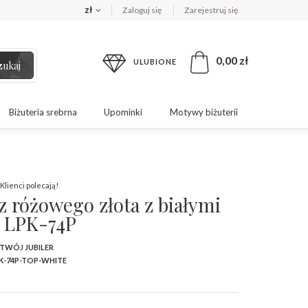
zł
Zaloguj się
Zarejestruj się
0,00 zł
ULUBIONE
zukaj
Biżuteria srebrna
Upominki
Motywy biżuterii
Klienci polecają!
z różowego złota z białymi
 LPK-74P
 TWÓJ JUBILER
K-74P-TOP-WHITE