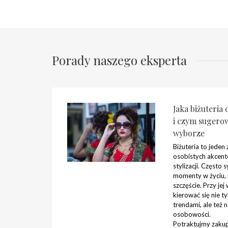
Porady naszego eksperta
Jaka biżuteria 
i czym sugerow
wyborze
Biżuteria to jeden 
osobistych akcen
stylizacji. Często
momenty w życiu, 
szczęście. Przy je
kierować się nie t
trendami, ale też 
osobowości.
Potraktujmy zakup