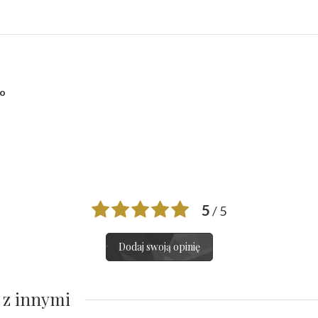
no
5
/ 5
Dodaj swoją opinię
 z innymi