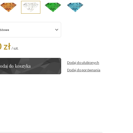
óżowe
 zł
/
szt.
Dodaj do ulubionych
odaj do koszyka
Dodaj do porównania