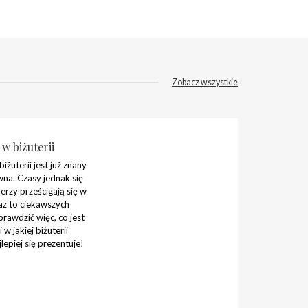
Zobacz wszystkie
w biżuterii
żuterii jest już znany
wna. Czasy jednak się
lerzy prześcigają się w
az to ciekawszych
rawdzić więc, co jest
w jakiej biżuterii
epiej się prezentuje!