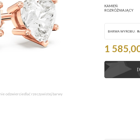
KAMIEŃ
ROZRÓŻNIAJĄCY
BARWA WYROBU:
R
1 585,00
D
 nie odzwierciedlać rzeczywistej barwy