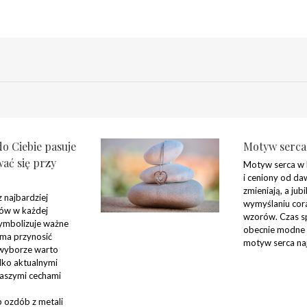
do Ciebie pasuje
Motyw serca 
ać się przy
Motyw serca w bi
i ceniony od da
zmieniają, a jubi
z najbardziej
wymyślaniu cor
tów w każdej
wzorów. Czas sp
 symbolizuje ważne
obecnie modne i 
ma przynosić
motyw serca najl
j wyborze warto
ylko aktualnymi
naszymi cechami
 ozdób z metali