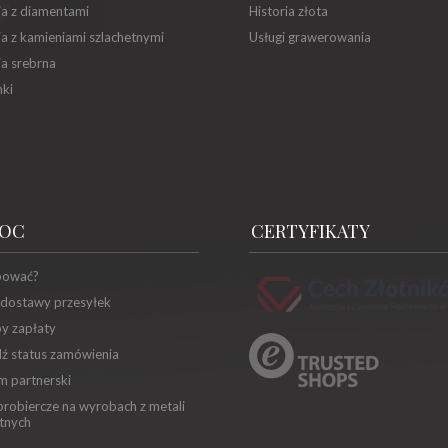
ia z diamentami
Historia złota
ia z kamieniami szlachetnymi
Usługi grawerowania
ia srebrna
ki
OC
CERTYFIKATY
pować?
 dostawy przesyłek
y zapłaty
ź status zamówienia
m partnerski
robiercze na wyrobach z metali
tnych