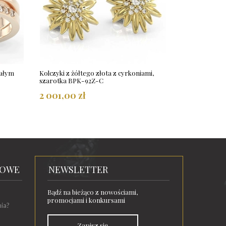
iałym
Kolczyki z żółtego złota z cyrkoniami,
szarotka BPK-92Z-C
2 001,00 zł
TOWE
NEWSLETTER
Bądź na bieżąco z nowościami,
promocjami i konkursami
nia?
Zapisz się