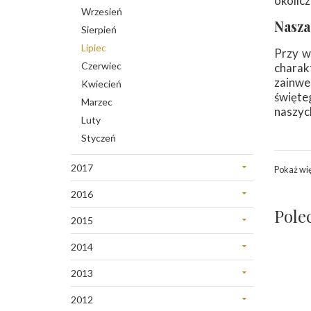
okolicz
Maj
Styczeń
Wrzesień
Luty
Nasza
Kwiecień
Sierpień
Styczeń
Styczeń
Lipiec
Przy w
Czerwiec
charak
zainwe
Kwiecień
święte
Marzec
naszyc
Luty
Styczeń
2017
Pokaż wi
Grudzień
2016
Listopad
Grudzień
Pole
Październik
2015
Wrzesień
Maj
Wrzesień
2014
Kwiecień
Sierpień
Maj
Marzec
2013
Lipiec
Kwiecień
Grudzień
Czerwiec
Marzec
2012
Listopad