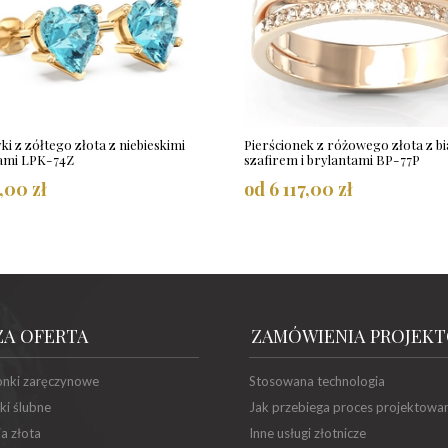
ki z zółtego złota z niebieskimi
Pierścionek z różowego złota z b
ami LPK-74Z
szafirem i brylantami BP-77P
5,00 zł
od 6 117,00 zł
ZA OFERTA
ZAMÓWIENIA PROJEK
onki zaręczynowe
Stosowana technologia
ki ślubne
Jak przebiega proces projektowa
ia złota
Inne usługi złotnicze