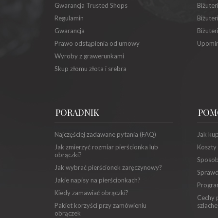
Gwarancja Trusted Shops
Biżuter
Regulamin
Biżuter
Gwarancja
Biżuter
Prawo odstąpienia od umowy
Upomin
Wyroby z grawerunkami
Skup złomu złota i srebra
PORADNIK
POM
Najczęściej zadawane pytania (FAQ)
Jak ku
Jak zmierzyć rozmiar pierścionka lub
Koszty
obrączki?
Sposob
Jak wybrać pierścionek zaręczynowy?
Sprawd
Jakie napisy na pierścionkach?
Progra
Kiedy zamawiać obrączki?
Cechy p
Pakiet korzyści przy zamówieniu
szlache
obrączek