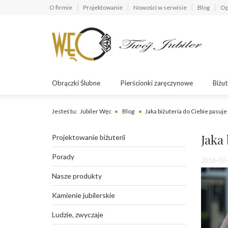
O firmie
Projektowanie
Nowości w serwisie
Blog
Op
Obrączki Ślubne
Pierścionki zaręczynowe
Biżut
Jesteś tu:
Jubiler Węc
Blog
Jaka biżuteria do Ciebie pasuj
Jaka
Projektowanie biżuterii
Porady
2018-07-
Nasze produkty
Kamienie jubilerskie
Ludzie, zwyczaje