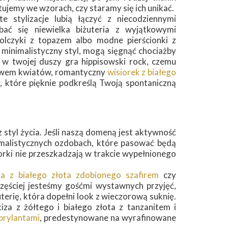
ujemy we wzorach, czy staramy się ich unikać.
 stylizacje lubią łączyć z niecodziennymi
bać się niewielka biżuteria z wyjątkowymi
olczyki z topazem albo modne pierścionki z
 minimalistyczny styl, mogą sięgnąć chociażby
 w twojej duszy gra hippisowski rock, czemu
otywem kwiatów, romantyczny
wisiorek z białego
 które pięknie podkreślą Twoją spontaniczną
styl życia. Jeśli naszą domeną jest aktywność
nimalistycznych ozdobach, które pasować będą
siorki nie przeszkadzają w trakcie wypełnionego
ka z białego złota zdobionego szafirem
czy
 częściej jesteśmy gośćmi wystawnych przyjęć,
terię, która dopełni look z wieczorową suknię.
a z żółtego i białego złota z tanzanitem i
 brylantami
, predestynowane na wyrafinowane