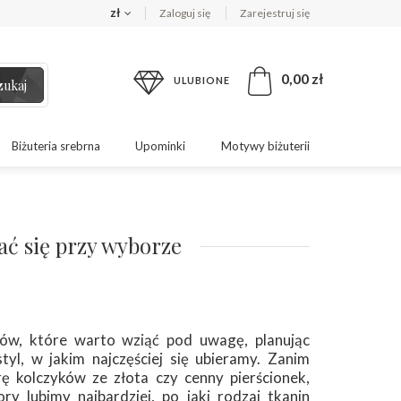
zł
Zaloguj się
Zarejestruj się
0,00 zł
ULUBIONE
zukaj
Biżuteria srebrna
Upominki
Motywy biżuterii
ać się przy wyborze
ów, które warto wziąć pod uwagę, planując
 styl, w jakim najczęściej się ubieramy. Zanim
kolczyków ze złota czy cenny pierścionek,
ry lubimy najbardziej, po jaki rodzaj tkanin