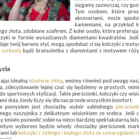
sięgamy zazwyczaj, czy gust
Tym osobom, które proste
akcesoriami, może spodo
kamieniami, na przykład k
go złota, zdobione szafirem. Z kolei osoby, które preferują
czyki w formie wysadzanych diamentami kwadratów. Jeśli
daje twój barwny styl, mogą spodobać ci się kolczyki z m
z cyrkonią
bądź bransoletka z diamentami z motywem róży,
.
ycia
ając idealną
biżuterię złotą
, weźmy również pod uwagę nasz 
na, zdecydowanie lepiej czuć się będziemy w prostych, mi
o sportowych stylizacji. Takie pierścionki, kolczyki czy wi
mi dnia, kiedy liczy się dla nas przede wszystkim komfort.
m pomysłem jest chociażby wybór subtelnego
pierścion
tnego naszyjnika z delikatnym wisiorkiem ze srebra. Jeśli
śmiało pozwolić sobie na nieco bardziej spektakularną biżu
itym wyborem będzie wtedy chociażby pierścionek markiz
iami lub
kolczyki z żółtego i białego złota ze szmaragdami i