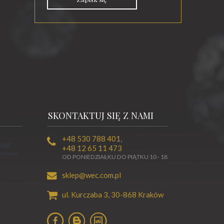
SKONTAKTUJ SIĘ Z NAMI
+48 530 788 401
,
+48 12 65 11 473
OD PONIEDZIAŁKU DO PIĄTKU 10 - 18
sklep@wec.com.pl
ul. Kurczaba 3,
30-868
Kraków