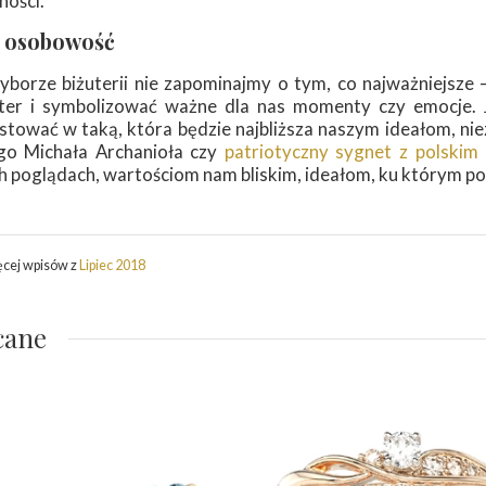
ności.
 osobowość
yborze biżuterii nie zapominajmy o tym, co najważniejsze 
ter i symbolizować ważne dla nas momenty czy emocje. J
stować w taką, która będzie najbliższa naszym ideałom, nie
go Michała Archanioła czy
patriotyczny sygnet z polskim
h poglądach, wartościom nam bliskim, ideałom, ku którym p
ęcej wpisów z
Lipiec 2018
cane