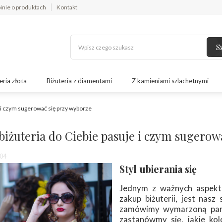
inie o produktach
Kontakt
S
eria złota
Biżuteria z diamentami
Z kamieniami szlachetnymi
e i czym sugerować się przy wyborze
 biżuteria do Ciebie pasuje i czym sugerow
04
Styl ubierania się
Jednym z ważnych aspekt
zakup biżuterii, jest nasz
zamówimy wymarzoną parę 
zastanówmy się, jakie kolo