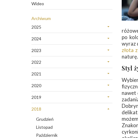
Wideo
Archiwum
2025
różowe
Grudzień
po kol
2024
Sierpień
wyraz 
Listopad
złota 
Lipiec
2023
Marzec
naturę
Listopad
Styczeń
Luty
2022
Październik
Styl ż
Grudzień
Wrzesień
2021
Październik
Wybier
Listopad
Sierpień
Wrzesień
2020
fizycz
Październik
Lipiec
nawet d
Grudzień
Sierpień
Wrzesień
2019
Czerwiec
zadania
Listopad
Lipiec
Grudzień
Sierpień
Dobry
Maj
Wrzesień
2018
Czerwiec
delika
Listopad
Czerwiec
Marzec
Sierpień
Maj
możemy 
Grudzień
Październik
Maj
Styczeń
Lipiec
Znakom
Kwiecień
Listopad
Luty
Kwiecień
cyrkon
Czerwiec
Marzec
Październik
Styczeń
Marzec