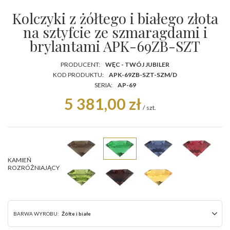
Kolczyki z żółtego i białego złota
na sztyfcie ze szmaragdami i
brylantami APK-69ZB-SZT
PRODUCENT:
WĘC - TWÓJ JUBILER
KOD PRODUKTU:
APK-69ZB-SZT-SZM/D
SERIA:
AP-69
5 381,00 zł
/
szt.
KAMIEŃ
ROZRÓŻNIAJĄCY
BARWA WYROBU:
Żółte i białe