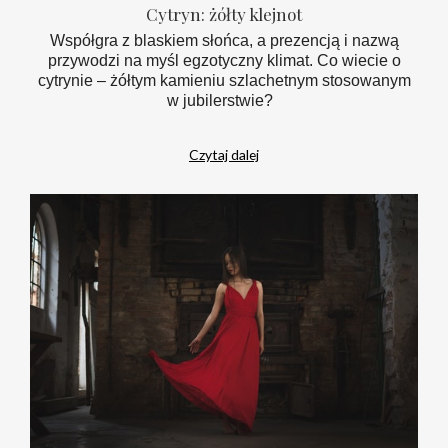
Cytryn: żółty klejnot
Współgra z blaskiem słońca, a prezencją i nazwą
przywodzi na myśl egzotyczny klimat. Co wiecie o
cytrynie – żółtym kamieniu szlachetnym stosowanym
w jubilerstwie?
Czytaj dalej