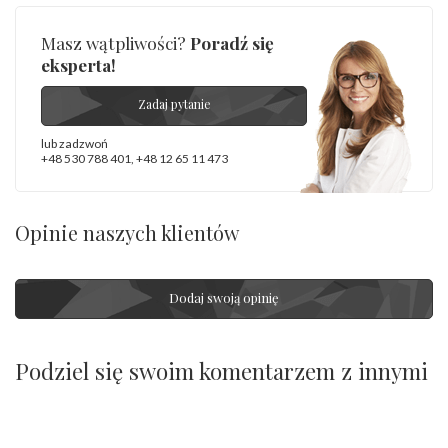
Masz wątpliwości?
Poradź się
eksperta!
Zadaj pytanie
lub zadzwoń
+48 530 788 401
,
+48 12 65 11 473
Opinie naszych klientów
Dodaj swoją opinię
Podziel się swoim komentarzem z innymi