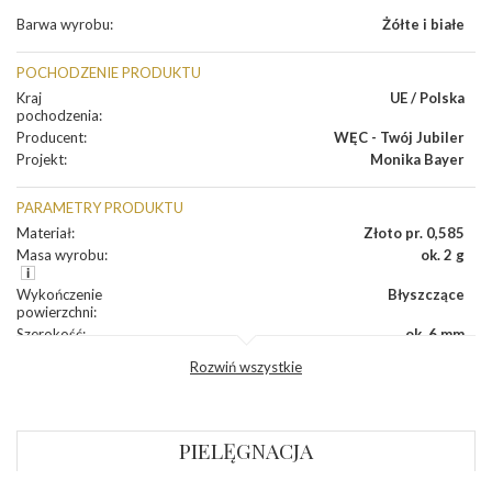
Barwa wyrobu
:
Żółte i białe
POCHODZENIE PRODUKTU
Kraj
UE / Polska
pochodzenia
:
Producent
:
WĘC - Twój Jubiler
Projekt
:
Monika Bayer
PARAMETRY PRODUKTU
Materiał
:
Złoto pr. 0,585
Masa wyrobu
:
ok. 2 g
Wykończenie
Błyszczące
powierzchni
:
Szerokość
:
ok. 6 mm
Wysokość
:
ok. 15 mm
Rozwiń wszystkie
Zapięcie
:
Sztyft
DIAMENTY
PIELĘGNACJA
Kamień
:
Diament
Szlif
:
Brylantowy okrągły