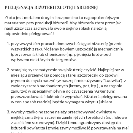
Liczba
0.004 ct - 12 szt.
diamentów
:
PIELĘGNACJA BIŻUTERII ZŁOTEJ I SREBRNEJ
Liczba
12 szt.
diamentów
Złoto jest metalem drogim, lecz pomimo to najpopularniejszym
(łącznie)
:
materiałem przy produkcji biżuterii. Aby biżuteria złota przez jak
Masa
0.048 ct
najdłuższy czas zachowała swoje piękno i blask należy ją
diamentów
odpowiednio pielęgnować!
(łącznie)
:
Barwa
:
F
przy wszystkich pracach domowych ściągać biżuterię (przede
Czystość
:
VS
wszystkich z rąk). Możemy bowiem uszkodzić ją mechanicznie
(porysowania), lub chemicznie (np. pęknięcia lutów pod
wpływem niektórych detergentów.
POZOSTAŁE KAMIENIE
Rodzaje
Szmaragd
staraj się systematycznie swą biżuterię czyścić. Najlepiej raz w
kamieni
:
miesiącu przemyć (za pomocą starej szczoteczki do zębów i
Liczba kamieni
:
Szmaragd - 2 szt.
płynem do mycia naczyń (w naszej firmie używamy "Ludwika") z
Szlif kamieni
:
Fasetowy owalny
zanieczyszczeń mechanicznych (kremy, pot, itp.) , a następnie
Masa kamieni
zanurzyć w specjalnym płynie do czyszczenia "Argentum",
ok. 0.72 ct.
(łącznie)
:
przeszczotkować i dokładnie wypłukać. Biżuteria pielęgnowana
w ten sposób rzadziej będzie wymagała wizyt u jubilera.
INNE PARAMETRY
wyroby rzadko noszone należy przechowywać owinięte w
Producent
WĘC-Twój Jubiler S.C. Artur Węc, Małgorzata
miękką szmatkę w szczelnie zamkniętych torebkach (np. foliowe
odpowiedzialny
:
Suchan, ul. Kurczaba 3, 30-868 Kraków; NIP:
z zaciskiem strunowym). Dzięki temu ograniczymy dostęp do
679-25-92-107; sklep@wec.com.pl
biżuterii powietrza i zmniejszymy możliwość powstawania na niej
Bezpieczeństwo
Nie nadaje się dla dzieci w wieku poniżej 3 lat