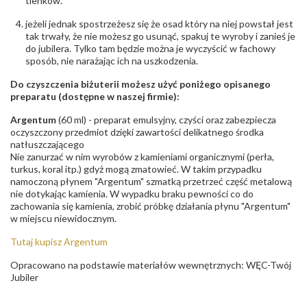
tlenków.
- rodzaj
,
Elementy w wyrobie wykonane z białego złota
ostrzeżenia
:
zawierają nikiel
jeżeli jednak spostrzeżesz się że osad który na niej powstał jest
tak trwały, że nie możesz go usunąć, spakuj te wyroby i zanieś je
do jubilera. Tylko tam będzie można je wyczyścić w fachowy
sposób, nie narażając ich na uszkodzenia.
Do czyszczenia biżuterii możesz użyć poniżego opisanego
preparatu (dostępne w naszej firmie):
Argentum
(60 ml) - preparat emulsyjny, czyści oraz zabezpiecza
oczyszczony przedmiot dzięki zawartości delikatnego środka
natłuszczającego
Nie zanurzać w nim wyrobów z kamieniami organicznymi (perła,
turkus, koral itp.) gdyż mogą zmatowieć. W takim przypadku
namoczoną płynem "Argentum" szmatką przetrzeć część metalową
nie dotykając kamienia. W wypadku braku pewności co do
zachowania się kamienia, zrobić próbkę działania płynu "Argentum"
w miejscu niewidocznym.
Tutaj kupisz Argentum
Opracowano na podstawie materiałów wewnętrznych: WĘC-Twój
Jubiler