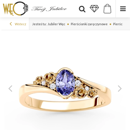
Wstecz
Jesteś tu:
Jubiler Węc
Pierścionki zaręczynowe
Pierścionki