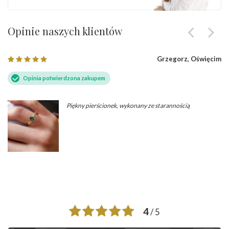
Opinie naszych klientów
Grzegorz, Oświęcim
Opinia potwierdzona zakupem
Piękny pierścionek, wykonany ze starannością
4
/ 5