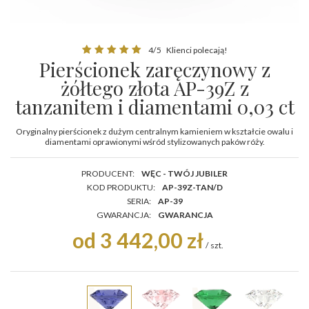
4/5
Klienci polecają!
Pierścionek zaręczynowy z
żółtego złota AP-39Z z
tanzanitem i diamentami 0,03 ct
Oryginalny pierścionek z dużym centralnym kamieniem w kształcie owalu i
diamentami oprawionymi wśród stylizowanych paków róży.
PRODUCENT:
WĘC - TWÓJ JUBILER
KOD PRODUKTU:
AP-39Z-TAN/D
SERIA:
AP-39
GWARANCJA:
GWARANCJA
od 3 442,00 zł
/
szt.