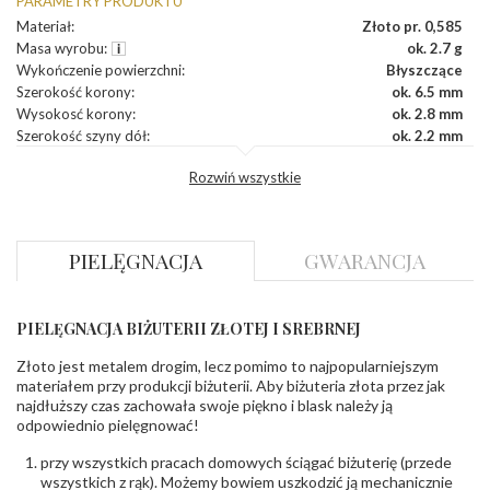
PARAMETRY PRODUKTU
Materiał
:
Złoto pr. 0,585
Masa wyrobu
:
ok. 2.7 g
Wykończenie powierzchni
:
Błyszczące
Szerokość korony
:
ok. 6.5 mm
Wysokosć korony
:
ok. 2.8 mm
Szerokość szyny dół
:
ok. 2.2 mm
Szerokość szyny bok
:
ok. 2.3 mm
Rozwiń wszystkie
DIAMENTY
Kamień
:
Diament
Szlif
:
Brylantowy okrągły
PIELĘGNACJA
GWARANCJA
Liczba diamentów
:
0.004 ct - 2 szt.
,
0.010 ct - 2 szt.
Liczba diamentów (łącznie)
:
4 szt.
Masa diamentów (łącznie)
:
0.028 ct
PIELĘGNACJA BIŻUTERII ZŁOTEJ I SREBRNEJ
Barwa
:
F
Czystość
:
VS
Złoto jest metalem drogim, lecz pomimo to najpopularniejszym
materiałem przy produkcji biżuterii. Aby biżuteria złota przez jak
najdłuższy czas zachowała swoje piękno i blask należy ją
POZOSTAŁE KAMIENIE
odpowiednio pielęgnować!
Rodzaje kamieni
:
Tanzanit
Liczba kamieni
:
Tanzanit - 1 szt.
przy wszystkich pracach domowych ściągać biżuterię (przede
Szlif kamieni
:
Fasetowy owalny
wszystkich z rąk). Możemy bowiem uszkodzić ją mechanicznie