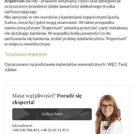
Argentum
(60 ml) - preparat emulsyjny, czyści oraz zabezpiecza
oczyszczony przedmiot dzięki zawartości delikatnego środka
natłuszczającego
Nie zanurzać w nim wyrobów z kamieniami organicznymi (perła,
turkus, koral itp.) gdyż mogą zmatowieć. W takim przypadku
namoczoną płynem "Argentum" szmatką przetrzeć część metalową
nie dotykając kamienia. W wypadku braku pewności co do
zachowania się kamienia, zrobić próbkę działania płynu "Argentum"
w miejscu niewidocznym.
Tutaj kupisz Argentum
Opracowano na podstawie materiałów wewnętrznych: WĘC-Twój
Jubiler
Masz wątpliwości?
Poradź się
eksperta!
Zadaj pytanie
lub zadzwoń
+48 530 788 401
,
+48 12 65 11 473