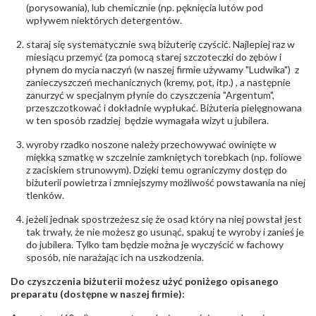
Masa kamieni (łącznie)
(porysowania), lub chemicznie (np. pęknięcia lutów pod
:
ok. 0.45 ct.
wpływem niektórych detergentów.
INNE PARAMETRY
staraj się systematycznie swą biżuterię czyścić. Najlepiej raz w
miesiącu przemyć (za pomocą starej szczoteczki do zębów i
płynem do mycia naczyń (w naszej firmie używamy "Ludwika") z
zanieczyszczeń mechanicznych (kremy, pot, itp.) , a następnie
zanurzyć w specjalnym płynie do czyszczenia "Argentum",
przeszczotkować i dokładnie wypłukać. Biżuteria pielęgnowana
w ten sposób rzadziej będzie wymagała wizyt u jubilera.
wyroby rzadko noszone należy przechowywać owinięte w
miękką szmatkę w szczelnie zamkniętych torebkach (np. foliowe
z zaciskiem strunowym). Dzięki temu ograniczymy dostęp do
biżuterii powietrza i zmniejszymy możliwość powstawania na niej
tlenków.
jeżeli jednak spostrzeżesz się że osad który na niej powstał jest
tak trwały, że nie możesz go usunąć, spakuj te wyroby i zanieś je
do jubilera. Tylko tam będzie można je wyczyścić w fachowy
sposób, nie narażając ich na uszkodzenia.
Do czyszczenia biżuterii możesz użyć poniżego opisanego
preparatu (dostępne w naszej firmie):