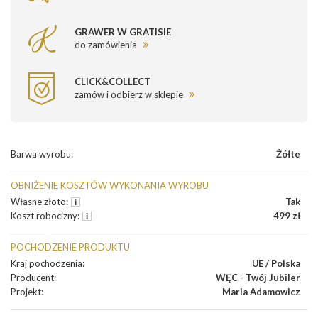
GRAWER W GRATISIE
do zamówienia
CLICK&COLLECT
zamów i odbierz w sklepie
Barwa wyrobu
:
Żółte
OBNIŻENIE KOSZTÓW WYKONANIA WYROBU
Własne złoto
:
Tak
Koszt robocizny
:
499 zł
POCHODZENIE PRODUKTU
Kraj pochodzenia
:
UE / Polska
Producent
:
WĘC - Twój Jubiler
Projekt
:
Maria Adamowicz