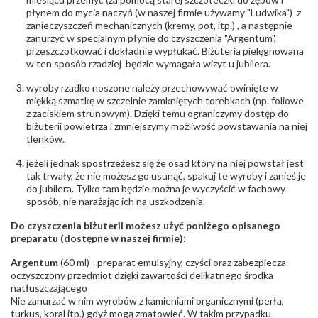
Masa kamieni (łącznie)
:
ok. 0.4 ct.
płynem do mycia naczyń (w naszej firmie używamy "Ludwika") z
zanieczyszczeń mechanicznych (kremy, pot, itp.) , a następnie
zanurzyć w specjalnym płynie do czyszczenia "Argentum",
przeszczotkować i dokładnie wypłukać. Biżuteria pielęgnowana
w ten sposób rzadziej będzie wymagała wizyt u jubilera.
wyroby rzadko noszone należy przechowywać owinięte w
miękką szmatkę w szczelnie zamkniętych torebkach (np. foliowe
z zaciskiem strunowym). Dzięki temu ograniczymy dostęp do
biżuterii powietrza i zmniejszymy możliwość powstawania na niej
tlenków.
jeżeli jednak spostrzeżesz się że osad który na niej powstał jest
tak trwały, że nie możesz go usunąć, spakuj te wyroby i zanieś je
do jubilera. Tylko tam będzie można je wyczyścić w fachowy
sposób, nie narażając ich na uszkodzenia.
Do czyszczenia biżuterii możesz użyć poniżego opisanego
preparatu (dostępne w naszej firmie):
Argentum
(60 ml) - preparat emulsyjny, czyści oraz zabezpiecza
oczyszczony przedmiot dzięki zawartości delikatnego środka
natłuszczającego
Nie zanurzać w nim wyrobów z kamieniami organicznymi (perła,
turkus, koral itp.) gdyż mogą zmatowieć. W takim przypadku