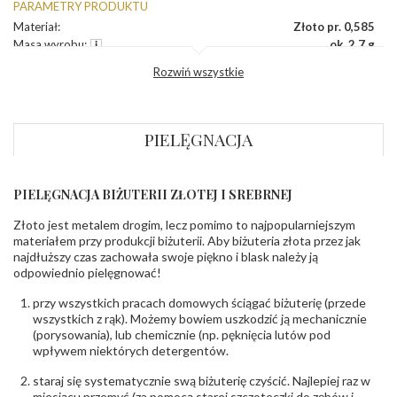
PARAMETRY PRODUKTU
Materiał
:
Złoto pr. 0,585
Masa wyrobu
:
ok. 2.7 g
Wykończenie powierzchni
:
Błyszczące
Rozwiń wszystkie
Szerokość korony
:
ok. 6.5 mm
Wysokosć korony
:
ok. 2.8 mm
Szerokość szyny dół
:
ok. 2.2 mm
Szerokość szyny bok
:
ok. 2.3 mm
PIELĘGNACJA
DIAMENTY
Kamień
:
Diament
PIELĘGNACJA BIŻUTERII ZŁOTEJ I SREBRNEJ
Szlif
:
Brylantowy okrągły
Złoto jest metalem drogim, lecz pomimo to najpopularniejszym
Liczba diamentów
:
0.004 ct - 2 szt.
,
0.010 ct - 2 szt.
materiałem przy produkcji biżuterii. Aby biżuteria złota przez jak
Liczba diamentów (łącznie)
:
4 szt.
najdłuższy czas zachowała swoje piękno i blask należy ją
Masa diamentów (łącznie)
:
0.028 ct
odpowiednio pielęgnować!
Barwa
:
F
Czystość
:
VS
przy wszystkich pracach domowych ściągać biżuterię (przede
wszystkich z rąk). Możemy bowiem uszkodzić ją mechanicznie
(porysowania), lub chemicznie (np. pęknięcia lutów pod
POZOSTAŁE KAMIENIE
wpływem niektórych detergentów.
Rodzaje kamieni
:
Morganit
Liczba kamieni
:
Morganit - 1 szt.
staraj się systematycznie swą biżuterię czyścić. Najlepiej raz w
Szlif kamieni
:
Fasetowy owalny
miesiącu przemyć (za pomocą starej szczoteczki do zębów i