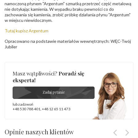
namoczoną płynem "Argentum" szmatką przetrzeć część metalową
nie dotykając kamienia. W wypadku braku pewności co do
zachowania się kamienia, zrobić próbkę działania płynu "Argentum"
w miejscu niewidocznym.
Tutaj kupisz Argentum
Opracowano na podstawie materiałów wewnętrznych: WĘC-Twój
Jubiler
Masz wątpliwości?
Poradź się
eksperta!
Zadaj pytanie
lub zadzwoń
+48 530 788 401
,
+48 12 65 11 473
Opinie naszych klientów