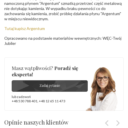
namoczoną płynem "Argentum" szmatką przetrzeć część metalową
nie dotykając kamienia. W wypadku braku pewności co do
zachowania się kamienia, zrobić próbkę działania płynu "Argentum"
w miejscu niewidocznym.
Tutaj kupisz Argentum
Opracowano na podstawie materiałów wewnętrznych: WĘC-Twój
Jubiler
Masz wątpliwości?
Poradź się
eksperta!
Zadaj pytanie
lub zadzwoń
+48 530 788 401
,
+48 12 65 11 473
Opinie naszych klientów