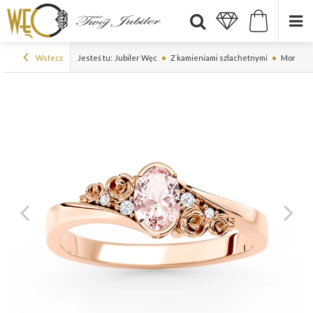
Wstecz
Jesteś tu:
Jubiler Węc
Z kamieniami szlachetnymi
Morganit