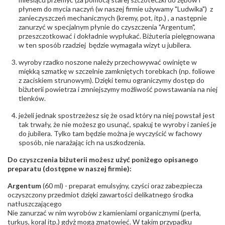
płynem do mycia naczyń (w naszej firmie używamy "Ludwika") z
zanieczyszczeń mechanicznych (kremy, pot, itp.) , a następnie
zanurzyć w specjalnym płynie do czyszczenia "Argentum",
przeszczotkować i dokładnie wypłukać. Biżuteria pielęgnowana
w ten sposób rzadziej będzie wymagała wizyt u jubilera.
wyroby rzadko noszone należy przechowywać owinięte w
miękką szmatkę w szczelnie zamkniętych torebkach (np. foliowe
z zaciskiem strunowym). Dzięki temu ograniczymy dostęp do
biżuterii powietrza i zmniejszymy możliwość powstawania na niej
tlenków.
jeżeli jednak spostrzeżesz się że osad który na niej powstał jest
tak trwały, że nie możesz go usunąć, spakuj te wyroby i zanieś je
do jubilera. Tylko tam będzie można je wyczyścić w fachowy
sposób, nie narażając ich na uszkodzenia.
Do czyszczenia biżuterii możesz użyć poniżego opisanego
preparatu (dostępne w naszej firmie):
Argentum
(60 ml) - preparat emulsyjny, czyści oraz zabezpiecza
oczyszczony przedmiot dzięki zawartości delikatnego środka
natłuszczającego
Nie zanurzać w nim wyrobów z kamieniami organicznymi (perła,
turkus, koral itp.) gdyż mogą zmatowieć. W takim przypadku