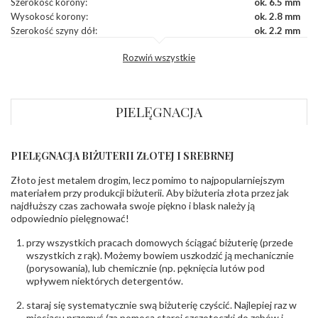
Szerokość korony
:
ok. 6.5 mm
Wysokosć korony
:
ok. 2.8 mm
Szerokość szyny dół
:
ok. 2.2 mm
Szerokość szyny bok
:
ok. 2.3 mm
Rozwiń wszystkie
DIAMENTY
Kamień
:
Diament
Szlif
:
Brylantowy okrągły
PIELĘGNACJA
Liczba diamentów
:
0.004 ct - 2 szt.
,
0.010 ct - 2 szt.
Liczba diamentów (łącznie)
:
4 szt.
Masa diamentów (łącznie)
:
0.028 ct
PIELĘGNACJA BIŻUTERII ZŁOTEJ I SREBRNEJ
Barwa
:
F
Czystość
:
VS
Złoto jest metalem drogim, lecz pomimo to najpopularniejszym
materiałem przy produkcji biżuterii. Aby biżuteria złota przez jak
najdłuższy czas zachowała swoje piękno i blask należy ją
POZOSTAŁE KAMIENIE
odpowiednio pielęgnować!
Rodzaje kamieni
:
Morganit
Liczba kamieni
:
Morganit - 1 szt.
przy wszystkich pracach domowych ściągać biżuterię (przede
Szlif kamieni
:
Fasetowy owalny
wszystkich z rąk). Możemy bowiem uszkodzić ją mechanicznie
Masa kamieni (łącznie)
(porysowania), lub chemicznie (np. pęknięcia lutów pod
:
ok. 0.4 ct.
wpływem niektórych detergentów.
staraj się systematycznie swą biżuterię czyścić. Najlepiej raz w
miesiącu przemyć (za pomocą starej szczoteczki do zębów i