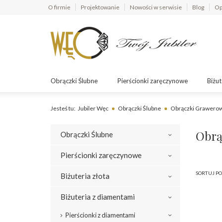
O firmie
Projektowanie
Nowości w serwisie
Blog
Op
Obrączki Ślubne
Pierścionki zaręczynowe
Biżut
Jesteś tu:
Jubiler Węc
Obrączki Ślubne
Obrączki Grawero
Obrą
Obrączki Ślubne
Pierścionki zaręczynowe
SORTUJ PO
Biżuteria złota
Biżuteria z diamentami
Pierścionki z diamentami