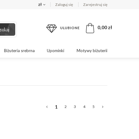
zł
Zaloguj się
Zarejestruj się
0,00 zł
ULUBIONE
zukaj
Biżuteria srebrna
Upominki
Motywy biżuterii
1
2
3
4
5