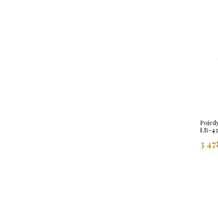
Pojed
ŁB-4
3 47