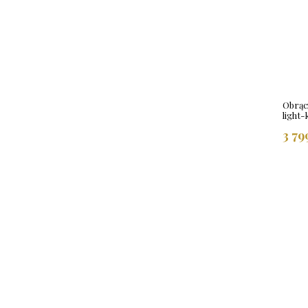
Obrąc
light-
3 79