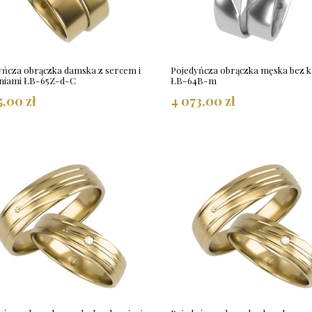
yńcza obrączka damska z sercem i
Pojedyńcza obrączka męska bez k
niami ŁB-65Z-d-C
ŁB-64B-m
5,00 zł
4 073,00 zł