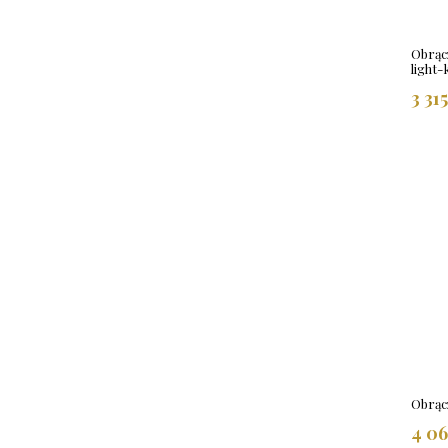
Obrąc
light-
3 31
Obrąc
4 06