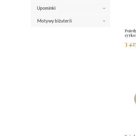
Upominki
Motywy biżuterii
Pojed
cyrko
3 42