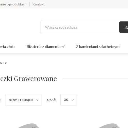
inie o produktach
Kontakt
S
eria złota
Biżuteria z diamentami
Z kamieniami szlachetnymi
wane
czki Grawerowane
nazwie rosnąco
30
:
POKAŻ: