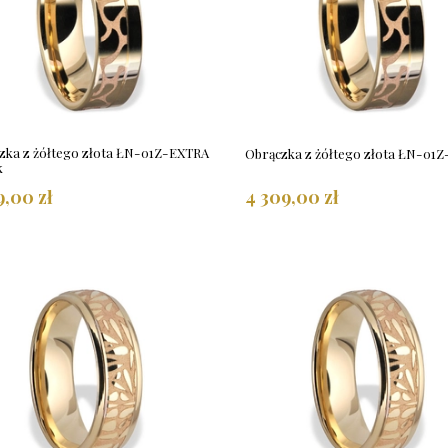
zka z żółtego złota ŁN-01Z-EXTRA
Obrączka z żółtego złota ŁN-01Z-
k
9,00 zł
4 309,00 zł