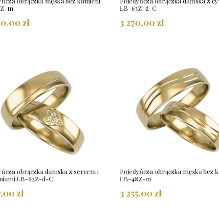
yńcza obrączka męska bez kamieni
Pojedyńcza obrączka damska z cy
3Z-m
ŁB-63Z-d-C
0,00 zł
3 270,00 zł
yńcza obrączka damska z sercem i
Pojedyńcza obrączka męska bez k
niami ŁB-62Z-d-C
ŁB-48Z-m
7,00 zł
3 255,00 zł