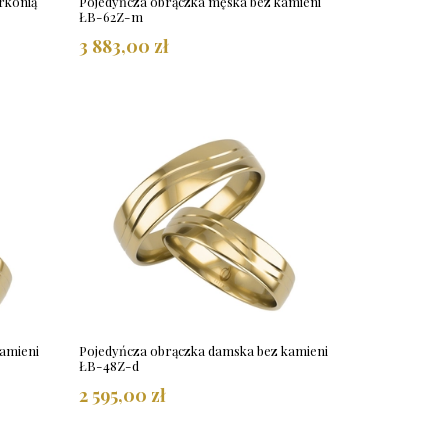
rkonią
Pojedyńcza obrączka męska bez kamieni
ŁB-62Z-m
3 883,00 zł
amieni
Pojedyńcza obrączka damska bez kamieni
ŁB-48Z-d
2 595,00 zł