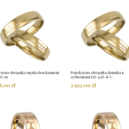
yńcza obrączka męska bez kamieni
Pojedyńcza obrączka damska z
3Z-m
cyrkoniami ŁB-43Z-d-C
8,00 zł
2 922,00 zł