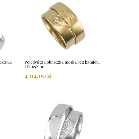
rkonią
Pojedyńcza obrączka męska bez kamieni
ŁB-65Z-m
4 114,00 zł