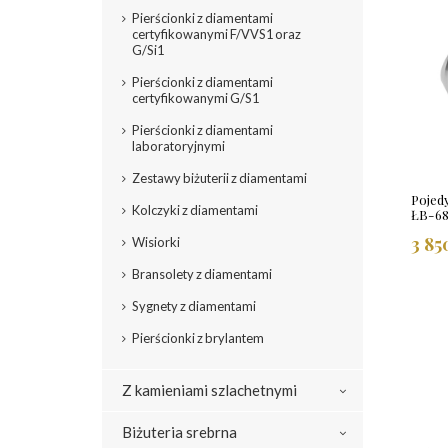
Pierścionki z diamentami
certyfikowanymi F/VVS1 oraz
G/Si1
Pierścionki z diamentami
certyfikowanymi G/S1
Pierścionki z diamentami
laboratoryjnymi
Zestawy biżuterii z diamentami
Pojed
Kolczyki z diamentami
ŁB-6
3 85
Wisiorki
Bransolety z diamentami
Sygnety z diamentami
Pierścionki z brylantem
Z kamieniami szlachetnymi
Biżuteria srebrna