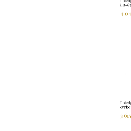
Pojed
ŁB-6
4 04
Pojed
cyrko
3 61